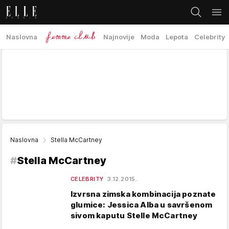
Naslovna
Najnovije
Moda
Lepota
Celebrity
Naslovna
Stella McCartney
#
Stella McCartney
CELEBRITY
3.12.2015.
Izvrsna zimska kombinacija poznate
glumice: Jessica Alba u savršenom
sivom kaputu Stelle McCartney