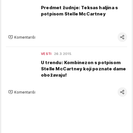
Predmet žudnje: Teksas haljina s
potpisom Stelle McCartney
Komentariši
VESTI
26.3.2015.
U trendu: Kombinezon s potpisom
Stelle McCartney koji poznate dame
obožavaju!
Komentariši