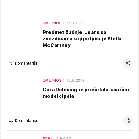
UMETNOST
17.6.2015.
Predmet žudnje: Jeans sa
zvezdicama koji potpisuje Stella
McCartney
Komentariši
UMETNOST
10.6.2015.
Cara Delevingne prošetala savršen
model cipela
Komentariši
VESTI
8.5.2015.