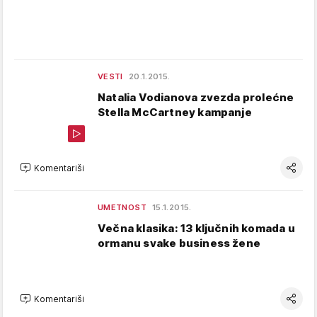
VESTI
20.1.2015.
Natalia Vodianova zvezda prolećne
Stella McCartney kampanje
Komentariši
UMETNOST
15.1.2015.
Večna klasika: 13 ključnih komada u
ormanu svake business žene
Komentariši