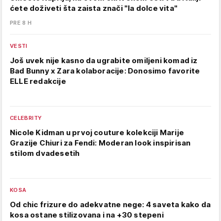
ćete doživeti šta zaista znači "la dolce vita"
PRE 8 H
VESTI
Još uvek nije kasno da ugrabite omiljeni komad iz
Bad Bunny x Zara kolaboracije: Donosimo favorite
ELLE redakcije
CELEBRITY
Nicole Kidman u prvoj couture kolekciji Marije
Grazije Chiuri za Fendi: Moderan look inspirisan
stilom dvadesetih
KOSA
Od chic frizure do adekvatne nege: 4 saveta kako da
kosa ostane stilizovana i na +30 stepeni