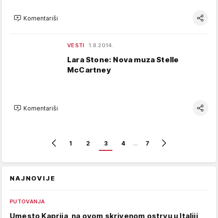
Komentariši
VESTI
1.8.2014.
Lara Stone: Nova muza Stelle
McCartney
Komentariši
1
2
3
4
…
7
NAJNOVIJE
PUTOVANJA
Umesto Kaprija, na ovom skrivenom ostrvu u Italiji