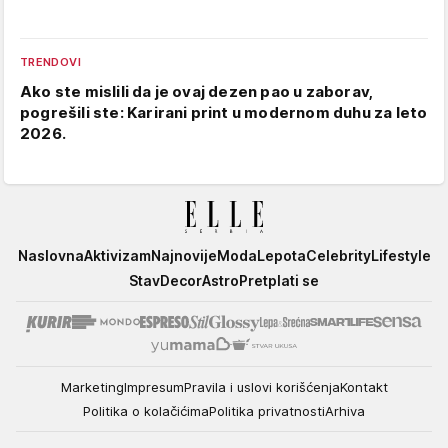
TRENDOVI
Ako ste mislili da je ovaj dezen pao u zaborav,
pogrešili ste: Karirani print u modernom duhu za leto
2026.
Elle
Naslovna
Aktivizam
Najnovije
Moda
Lepota
Celebrity
Lifestyle
Stav
Decor
Astro
Pretplati se
Marketing
Impresum
Pravila i uslovi korišćenja
Kontakt
Politika o kolačićima
Politika privatnosti
Arhiva