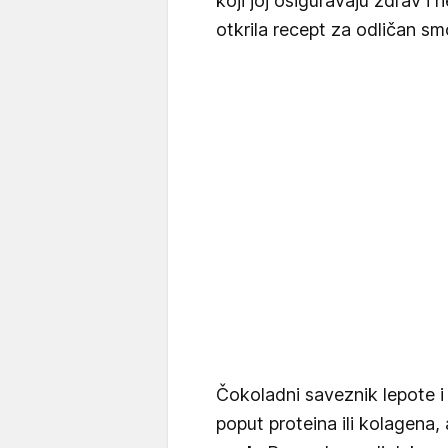
koji joj osiguravaju zdrav i n
otkrila recept za odličan smo
Čokoladni saveznik lepote i
poput proteina ili kolagena,