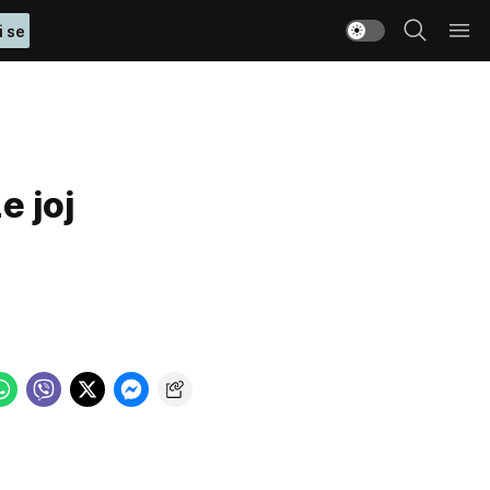
i se
 joj