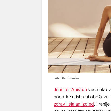
Foto: Profimedia
Jennifer Aniston
već neko vr
dodatke u ishrani obožava. 
zdrav i sjajan izgled
, i ranij