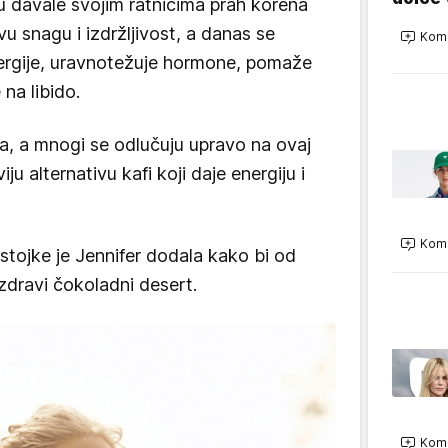
su davale svojim ratnicima prah korena
u snagu i izdržljivost, a danas se
Kome
nergije, uravnotežuje hormone, pomaže
 na libido.
a, a mnogi se odlučuju upravo na ovaj
ju alternativu kafi koji daje energiju i
Kome
stojke je Jennifer dodala kako bi od
zdravi čokoladni desert.
Kome