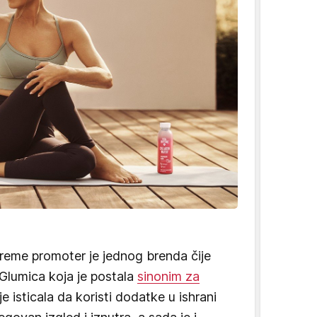
eme promoter je jednog brenda čije
Glumica koja je postala
sinonim za
e je isticala da koristi dodatke u ishrani