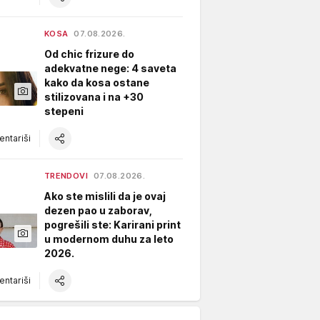
KOSA
07.08.2026.
Od chic frizure do
adekvatne nege: 4 saveta
kako da kosa ostane
stilizovana i na +30
stepeni
ntariši
TRENDOVI
07.08.2026.
Ako ste mislili da je ovaj
dezen pao u zaborav,
pogrešili ste: Karirani print
u modernom duhu za leto
2026.
ntariši