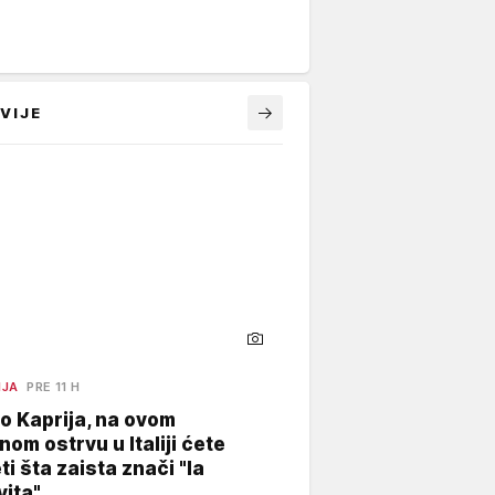
VIJE
NJA
PRE 11 H
o Kaprija, na ovom
nom ostrvu u Italiji ćete
ti šta zaista znači "la
vita"