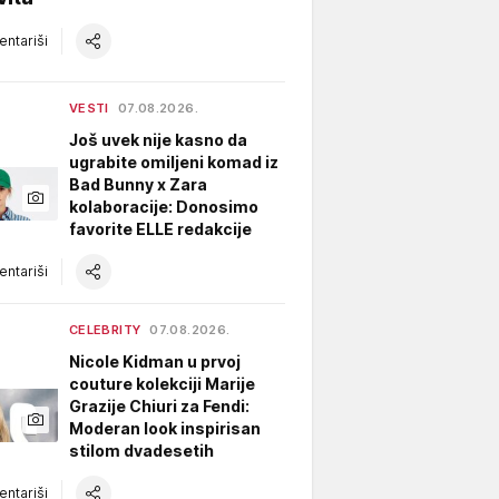
ntariši
VESTI
07.08.2026.
Još uvek nije kasno da
ugrabite omiljeni komad iz
Bad Bunny x Zara
kolaboracije: Donosimo
favorite ELLE redakcije
ntariši
CELEBRITY
07.08.2026.
Nicole Kidman u prvoj
couture kolekciji Marije
Grazije Chiuri za Fendi:
Moderan look inspirisan
stilom dvadesetih
ntariši