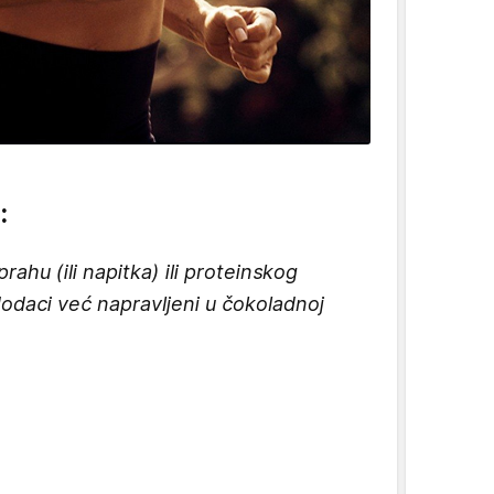
:
ahu (ili napitka) ili proteinskog
dodaci već napravljeni u čokoladnoj