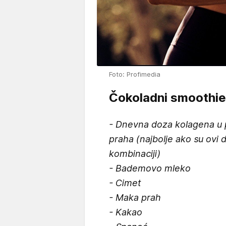
Foto: Profimedia
Čokoladni smoothie
- Dnevna doza kolagena u pr
praha (najbolje ako su ovi 
kombinaciji)
- Bademovo mleko
- Cimet
- Maka prah
- Kakao