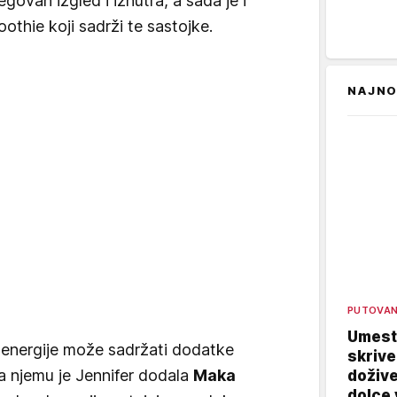
egovan izgled i iznutra, a sada je i
othie koji sadrži te sastojke.
NAJNO
PUTOVA
Umest
 energije može sadržati dodatke
skrive
 a njemu je Jennifer dodala
Maka
dožive
dolce 