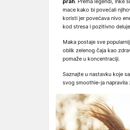
prah
. Prema legendi, Inke 
mace kako bi povećali njihov
koristi jer povećava nivo e
kod stresa i pozitivno deluje
Maka postaje sve popularnij
oblik zelenog čaja kao zdravi
pomaže u koncentraciji.
Saznajte u nastavku koje sa
svog smoothie-ja napravila 