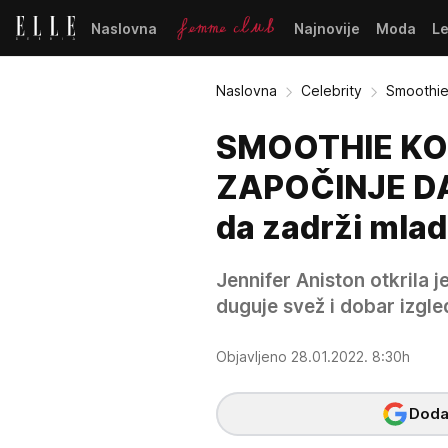
Naslovna
Najnovije
Moda
L
Naslovna
Celebrity
Smoothie
SMOOTHIE KO
ZAPOČINJE DAN
da zadrži mlad
Jennifer Aniston otkrila 
duguje svež i dobar izgle
Objavljeno 28.01.2022. 8:30h
Dodaj