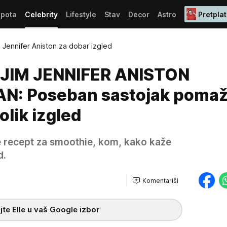
epota
Celebrity
Lifestyle
Stav
Decor
Astro
Pretplat
 Jennifer Aniston za dobar izgled
JIM JENNIFER ANISTON
: Poseban sastojak pomaže
olik izgled
je recept za smoothie, kom, kako kaže
d.
Komentariši
te Elle u vaš Google izbor