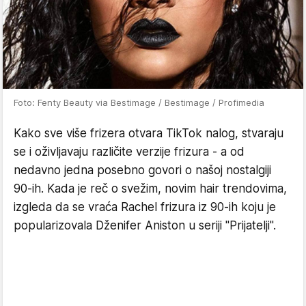
Foto: Fenty Beauty via Bestimage / Bestimage / Profimedia
Kako sve više frizera otvara TikTok nalog, stvaraju
se i oživljavaju različite verzije frizura - a od
nedavno jedna posebno govori o našoj nostalgiji
90-ih. Kada je reč o svežim, novim hair trendovima,
izgleda da se vraća Rachel frizura iz 90-ih koju je
popularizovala Dženifer Aniston u seriji "Prijatelji".