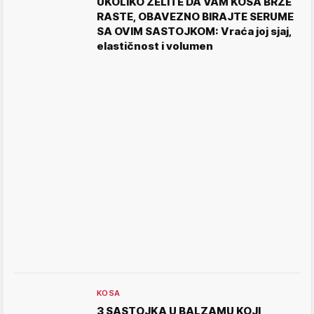
UKOLIKO ŽELITE DA VAM KOSA BRŽE
RASTE, OBAVEZNO BIRAJTE SERUME
SA OVIM SASTOJKOM: Vraća joj sjaj,
elastičnost i volumen
KOSA
3 SASTOJKA U BALZAMU KOJI