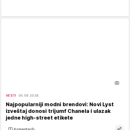
VESTI
05.08.2026.
Najpopularniji modni brendovi: Novi Lyst
izveštaj donosi trijumf Chanela i ulazak
jedne high-street etikete
Komentariši