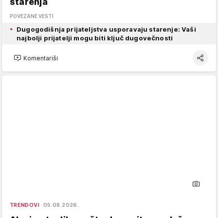
starenja
POVEZANE VESTI
Dugogodišnja prijateljstva usporavaju starenje: Vaši
najbolji prijatelji mogu biti ključ dugovečnosti
Komentariši
TRENDOVI
05.08.2026.