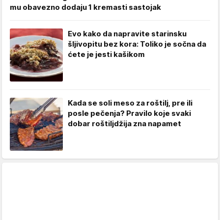
mu obavezno dodaju 1 kremasti sastojak
Evo kako da napravite starinsku
šljivopitu bez kora: Toliko je sočna da
ćete je jesti kašikom
Kada se soli meso za roštilj, pre ili
posle pečenja? Pravilo koje svaki
dobar roštiljdžija zna napamet