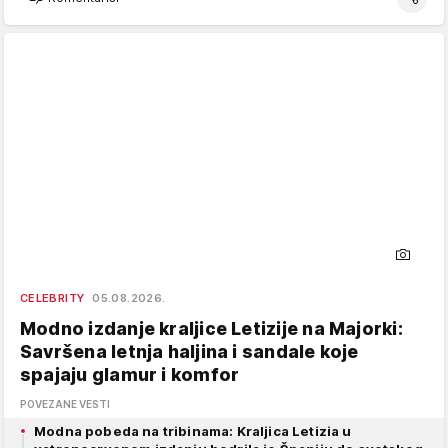
CELEBRITY
05.08.2026.
Modno izdanje kraljice Letizije na Majorki:
Savršena letnja haljina i sandale koje
spajaju glamur i komfor
POVEZANE VESTI
Modna pobeda na tribinama: Kraljica Letizia u