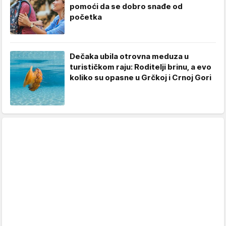
pomoći da se dobro snađe od
početka
Dečaka ubila otrovna meduza u
turističkom raju: Roditelji brinu, a evo
koliko su opasne u Grčkoj i Crnoj Gori