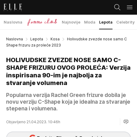
Naslovna
Najnovije
Moda
Lepota
Celebrity
Naslovna
Lepota
Kosa
Holivudske zvezde nose samo C
Shape frizuru za proleće 2023
HOLIVUDSKE ZVEZDE NOSE SAMO C-
SHAPE FRIZURU OVOG PROLEĆA: Verzija
inspirisana 90-im je najbolja za
stvaranje volumena
Popularna verzija Rachel Green frizure dobila je
novu verziju C-Shape koja je idealna za stvaranje
stepena i volumena.
Objavljeno 21.04.2023. 10:46h