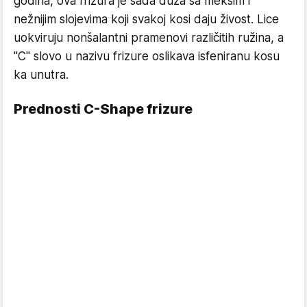
godina, ova frizura je sada duža sa mekšim i
nežnijim slojevima koji svakoj kosi daju živost. Lice
uokviruju nonšalantni pramenovi različitih ružina, a
"C" slovo u nazivu frizure oslikava isfeniranu kosu
ka unutra.
Prednosti C-Shape frizure