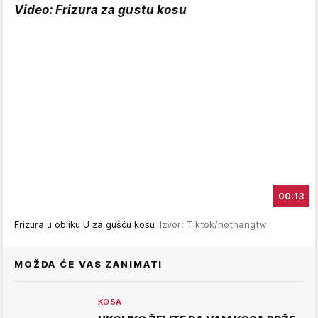
Video: Frizura za gustu kosu
00:13
Frizura u obliku U za gušću kosu
Izvor: Tiktok/nothangtw
MOŽDA ĆE VAS ZANIMATI
KOSA