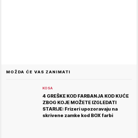
MOŽDA ĆE VAS ZANIMATI
KOSA
4 GREŠKE KOD FARBANJA KOD KUĆE
ZBOG KOJE MOŽETE IZGLEDATI
STARIJE: Frizeri upozoravaju na
skrivene zamke kod BOX farbi