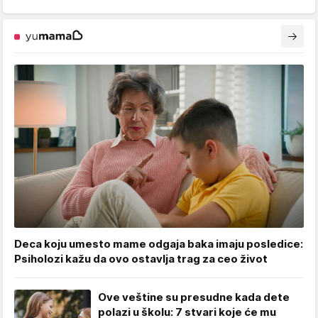
Deca koju umesto mame odgaja baka imaju posledice:
Psiholozi kažu da ovo ostavlja trag za ceo život
Ove veštine su presudne kada dete
polazi u školu: 7 stvari koje će mu