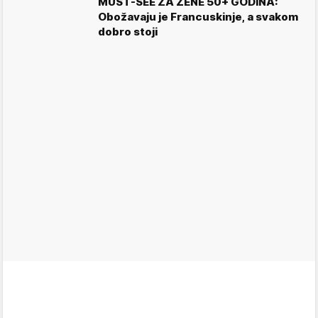
MUST-SEE ZA ŽENE 50+ GODINA:
Obožavaju je Francuskinje, a svakom
dobro stoji