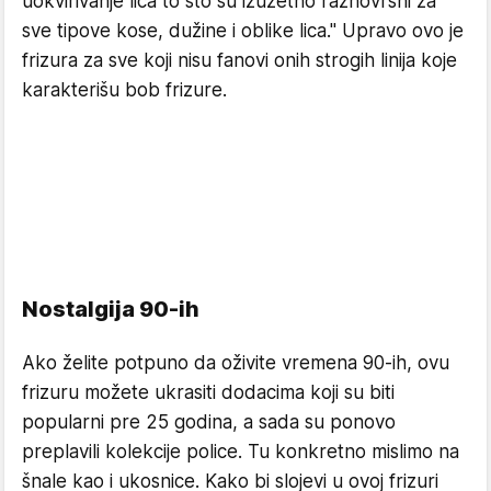
uokvirivanje lica to što su izuzetno raznovrsni za
sve tipove kose, dužine i oblike lica." Upravo ovo je
frizura za sve koji nisu fanovi onih strogih linija koje
karakterišu bob frizure.
Nostalgija 90-ih
Ako želite potpuno da oživite vremena 90-ih, ovu
frizuru možete ukrasiti dodacima koji su biti
popularni pre 25 godina, a sada su ponovo
preplavili kolekcije police. Tu konkretno mislimo na
šnale kao i ukosnice. Kako bi slojevi u ovoj frizuri