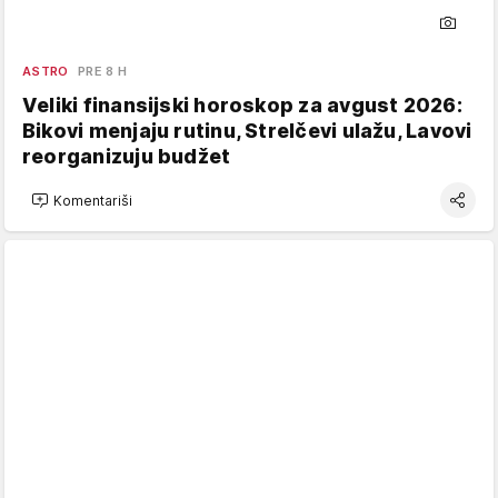
ASTRO
PRE 8 H
Veliki finansijski horoskop za avgust 2026:
Bikovi menjaju rutinu, Strelčevi ulažu, Lavovi
reorganizuju budžet
Komentariši