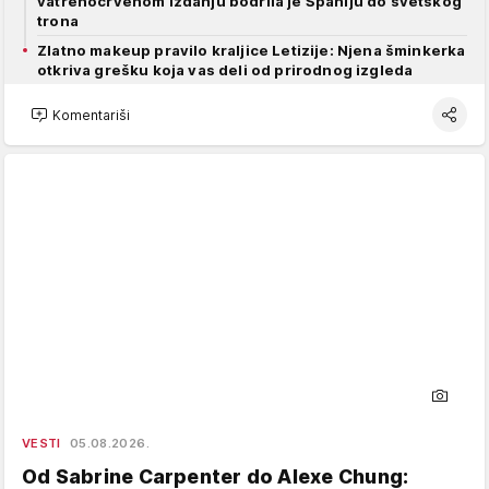
vatrenocrvenom izdanju bodrila je Španiju do svetskog
trona
Zlatno makeup pravilo kraljice Letizije: Njena šminkerka
otkriva grešku koja vas deli od prirodnog izgleda
Komentariši
VESTI
05.08.2026.
Od Sabrine Carpenter do Alexe Chung: