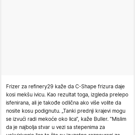
Frizer za refinery29 kaže da C-Shape frizura daje
kosi mekšu ivicu. Kao rezultat toga, izgleda prelepo
isfenirana, ali je takođe odlična ako više volite da
nosite kosu podignutu. „Tanki prednji krajevi mogu
se izvući radi mekoće oko lica“, kaže Buller. "Mislim
da je najbolja stvar u vezi sa stepenima za