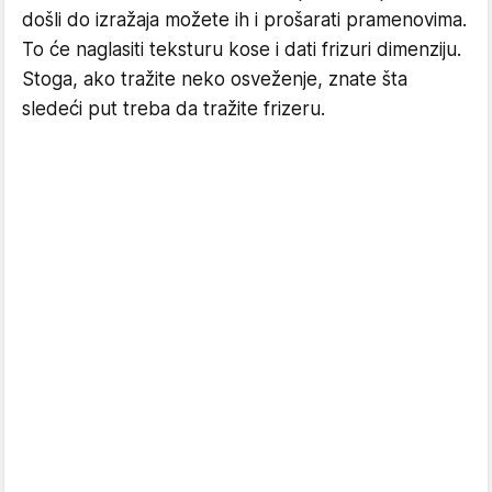
došli do izražaja možete ih i prošarati pramenovima.
To će naglasiti teksturu kose i dati frizuri dimenziju.
Stoga, ako tražite neko osveženje, znate šta
sledeći put treba da tražite frizeru.