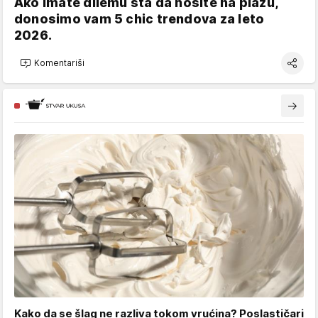
Ako imate dilemu šta da nosite na plažu,
donosimo vam 5 chic trendova za leto
2026.
Komentariši
Kako da se šlag ne razliva tokom vrućina? Poslastičari