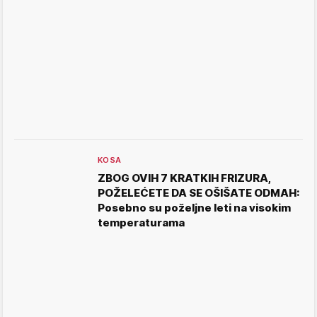
KOSA
ZBOG OVIH 7 KRATKIH FRIZURA,
POŽELEĆETE DA SE OŠIŠATE ODMAH:
Posebno su poželjne leti na visokim
temperaturama