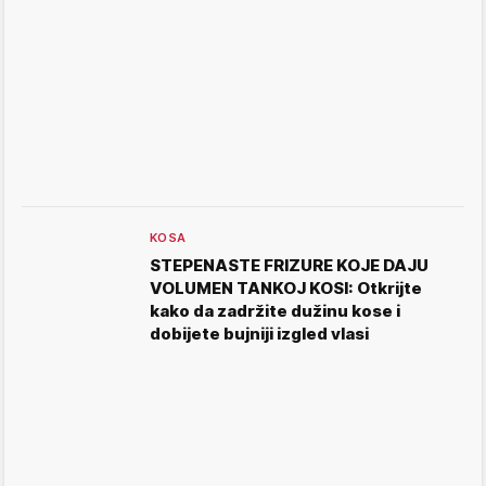
KOSA
STEPENASTE FRIZURE KOJE DAJU
VOLUMEN TANKOJ KOSI: Otkrijte
kako da zadržite dužinu kose i
dobijete bujniji izgled vlasi