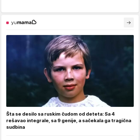
Šta se desilo sa ruskim čudom od deteta: Sa 4
rešavao integrale, sa 9 genije, a sačekala ga tragična
sudbina