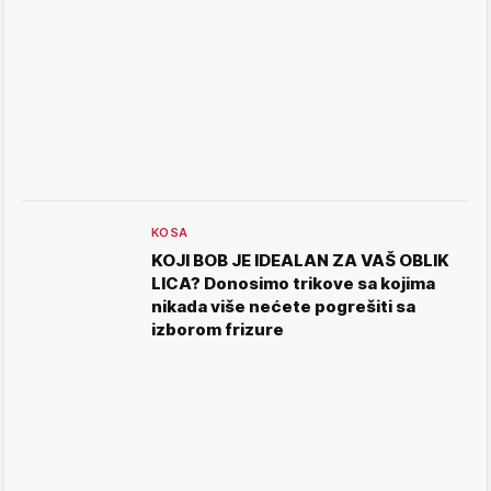
KOSA
KOJI BOB JE IDEALAN ZA VAŠ OBLIK
LICA? Donosimo trikove sa kojima
nikada više nećete pogrešiti sa
izborom frizure