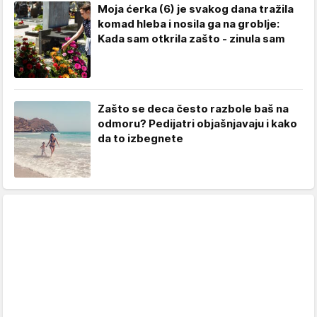
Moja ćerka (6) je svakog dana tražila
komad hleba i nosila ga na groblje:
Kada sam otkrila zašto - zinula sam
Zašto se deca često razbole baš na
odmoru? Pedijatri objašnjavaju i kako
da to izbegnete