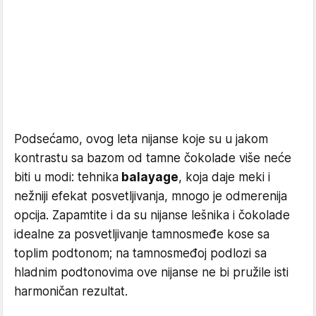
Podsećamo, ovog leta nijanse koje su u jakom
kontrastu sa bazom od tamne čokolade više neće
biti u modi: tehnika
balayage
, koja daje meki i
nežniji efekat posvetljivanja, mnogo je odmerenija
opcija. Zapamtite i da su nijanse lešnika i čokolade
idealne za posvetljivanje tamnosmeđe kose sa
toplim podtonom; na tamnosmeđoj podlozi sa
hladnim podtonovima ove nijanse ne bi pružile isti
harmoničan rezultat.