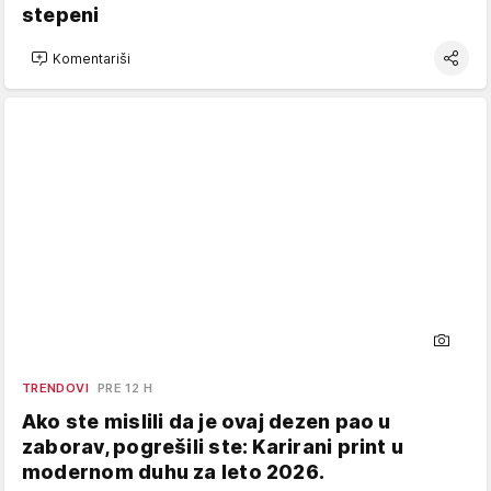
stepeni
Komentariši
TRENDOVI
PRE 12 H
Ako ste mislili da je ovaj dezen pao u
zaborav, pogrešili ste: Karirani print u
modernom duhu za leto 2026.