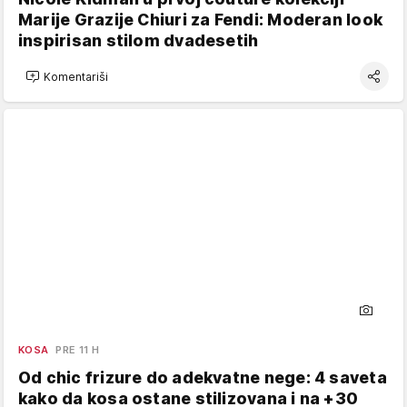
Marije Grazije Chiuri za Fendi: Moderan look
inspirisan stilom dvadesetih
Komentariši
KOSA
PRE 11 H
Od chic frizure do adekvatne nege: 4 saveta
kako da kosa ostane stilizovana i na +30