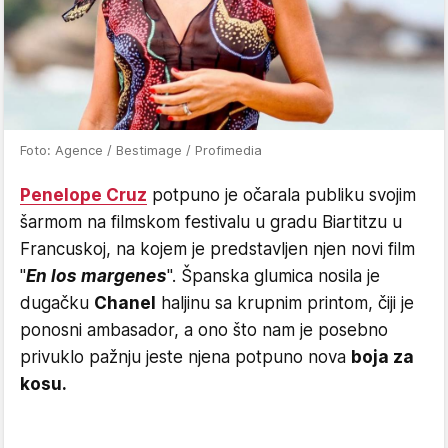
Foto: Agence / Bestimage / Profimedia
Penelope Cruz
potpuno je očarala publiku svojim
šarmom na filmskom festivalu u gradu Biartitzu u
Francuskoj, na kojem je predstavljen njen novi film
"
En los margenes
". Španska glumica nosila je
dugačku
Chanel
haljinu sa krupnim printom, čiji je
ponosni ambasador, a ono što nam je posebno
privuklo pažnju jeste njena potpuno nova
boja za
kosu.