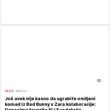
VESTI
PRE 8 H
Još uvek nije kasno da ugrabite omiljeni
komad iz Bad Bunny x Zara kolaboracije:
Donosimo favorite ELLE redakcije