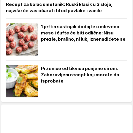
Recept za kolač smetanik: Ruski klasik u 3 sloja,
najviše će vas očarati fil od pavlake i vanile
1 jeftin sastojak dodajte u mleveno
meso i ćufte će biti odlične: Nisu
prezle, brašno, ni luk, iznenadićete se
Prženice od tikvica punjene sirom:
Zaboravljeni recept koji morate da
isprobate