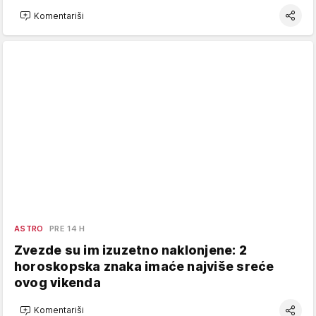
Komentariši
ASTRO
PRE 14 H
Zvezde su im izuzetno naklonjene: 2
horoskopska znaka imaće najviše sreće
ovog vikenda
Komentariši