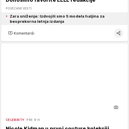
POVEZANE VESTI
Zara sniženje: Izdvojili smo 5 modela haljina za
besprekorna letnja izdanja
Komentariši
CELEBRITY
PRE 9 H
Nicole Kidman u prvoj couture kolekciji