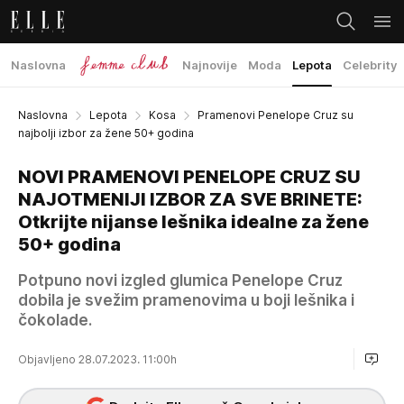
Naslovna
Najnovije
Moda
Lepota
Celebrity
Naslovna
Lepota
Kosa
Pramenovi Penelope Cruz su
najbolji izbor za žene 50+ godina
NOVI PRAMENOVI PENELOPE CRUZ SU
NAJOTMENIJI IZBOR ZA SVE BRINETE:
Otkrijte nijanse lešnika idealne za žene
50+ godina
Potpuno novi izgled glumica Penelope Cruz
dobila je svežim pramenovima u boji lešnika i
čokolade.
Objavljeno 28.07.2023. 11:00h