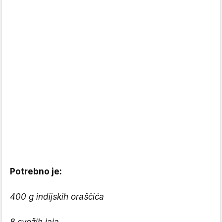
Potrebno je:
400 g indijskih oraščića
8 svežih jaja