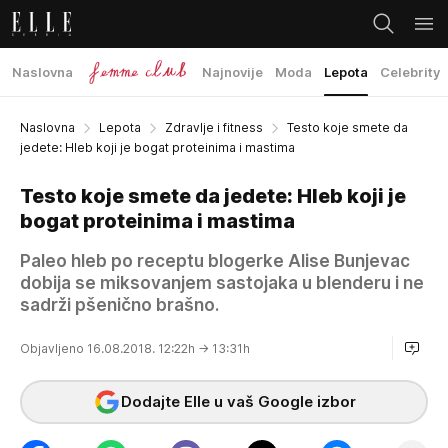
Naslovna
Najnovije
Moda
Lepota
Celebrity
Naslovna
Lepota
Zdravlje i fitness
Testo koje smete da
jedete: Hleb koji je bogat proteinima i mastima
Testo koje smete da jedete: Hleb koji je
bogat proteinima i mastima
Paleo hleb po receptu blogerke Alise Bunjevac
dobija se miksovanjem sastojaka u blenderu i ne
sadrži pšenično brašno.
Objavljeno 16.08.2018. 12:22h
→ 13:31h
Dodajte Elle u vaš Google izbor