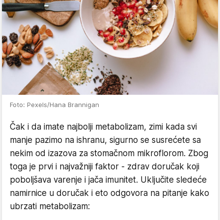
Foto: Pexels/Hana Brannigan
Čak i da imate najbolji metabolizam, zimi kada svi
manje pazimo na ishranu, sigurno se susrećete sa
nekim od izazova za stomačnom mikroflorom. Zbog
toga je prvi i najvažniji faktor - zdrav doručak koji
poboljšava varenje i jača imunitet. Uključite sledeće
namirnice u doručak i eto odgovora na pitanje kako
ubrzati metabolizam: