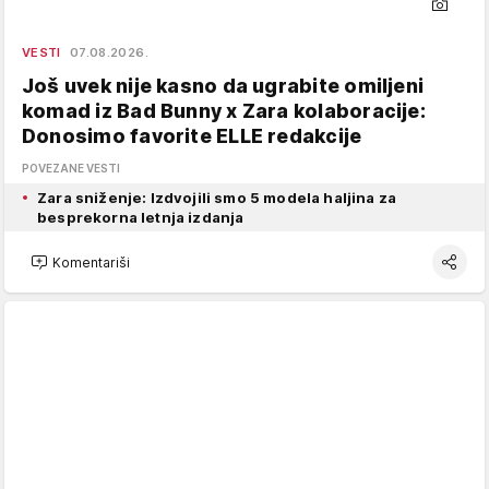
VESTI
07.08.2026.
Još uvek nije kasno da ugrabite omiljeni
komad iz Bad Bunny x Zara kolaboracije:
Donosimo favorite ELLE redakcije
POVEZANE VESTI
Zara sniženje: Izdvojili smo 5 modela haljina za
besprekorna letnja izdanja
Komentariši