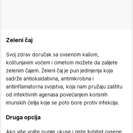
Zeleni čaj
Svoj zdrav doručak sa ovsenom kašom,
koštunjavim voćem i cimetom možete da zalijete
zelenim čajem. Zeleni čaj je pun jedinjenja koja
sadrže antioksidativna, antimikrobna i
antiinflamatorna svojstva, koja nam pružaju zaštitu
od infektivnih agenasa povećanjem korisnih
imunskih ćelija koje se poto bore protiv infekcija.
Druga opcija
Ako više volite punije ukuse i niste ljubitelj ovsene