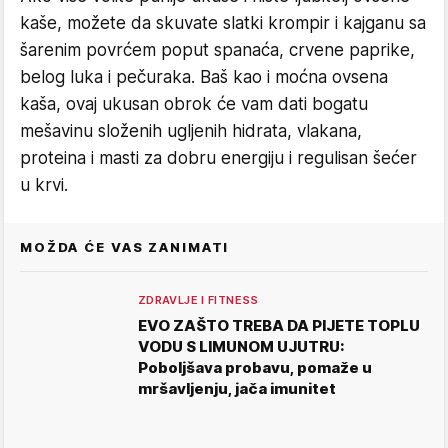
kaše, možete da skuvate slatki krompir i kajganu sa
šarenim povrćem poput spanaća, crvene paprike,
belog luka i pečuraka. Baš kao i moćna ovsena
kaša, ovaj ukusan obrok će vam dati bogatu
mešavinu složenih ugljenih hidrata, vlakana,
proteina i masti za dobru energiju i regulisan šećer
u krvi.
MOŽDA ĆE VAS ZANIMATI
ZDRAVLJE I FITNESS
EVO ZAŠTO TREBA DA PIJETE TOPLU
VODU S LIMUNOM UJUTRU:
Poboljšava probavu, pomaže u
mršavljenju, jača imunitet