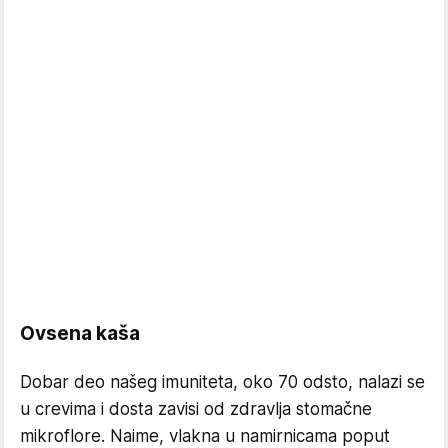
Ovsena kaša
Dobar deo našeg imuniteta, oko 70 odsto, nalazi se
u crevima i dosta zavisi od zdravlja stomačne
mikroflore. Naime, vlakna u namirnicama poput