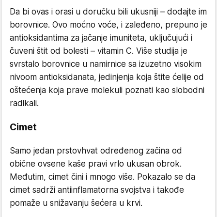
Da bi ovas i orasi u doručku bili ukusniji – dodajte im
borovnice. Ovo moćno voće, i zaleđeno, prepuno je
antioksidantima za jačanje imuniteta, uključujući i
čuveni štit od bolesti – vitamin C. Više studija je
svrstalo borovnice u namirnice sa izuzetno visokim
nivoom antioksidanata, jedinjenja koja štite ćelije od
oštećenja koja prave molekuli poznati kao slobodni
radikali.
Cimet
Samo jedan prstovhvat određenog začina od
obične ovsene kaše pravi vrlo ukusan obrok.
Međutim, cimet čini i mnogo više. Pokazalo se da
cimet sadrži antiinflamatorna svojstva i takođe
pomaže u snižavanju šećera u krvi.