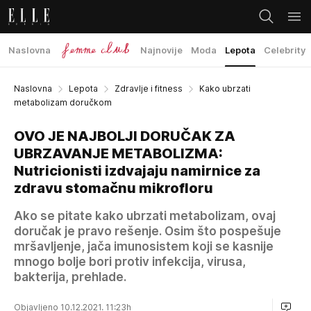
Naslovna
Najnovije
Moda
Lepota
Celebrity
Naslovna
Lepota
Zdravlje i fitness
Kako ubrzati
metabolizam doručkom
OVO JE NAJBOLJI DORUČAK ZA
UBRZAVANJE METABOLIZMA:
Nutricionisti izdvajaju namirnice za
zdravu stomačnu mikrofloru
Ako se pitate kako ubrzati metabolizam, ovaj
doručak je pravo rešenje. Osim što pospešuje
mršavljenje, jača imunosistem koji se kasnije
mnogo bolje bori protiv infekcija, virusa,
bakterija, prehlade.
Objavljeno 10.12.2021. 11:23h