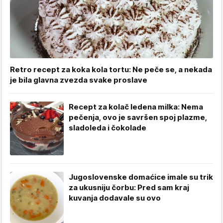
Retro recept za koka kola tortu: Ne peče se, a nekada
je bila glavna zvezda svake proslave
Recept za kolač ledena milka: Nema
pečenja, ovo je savršen spoj plazme,
sladoleda i čokolade
Jugoslovenske domaćice imale su trik
za ukusniju čorbu: Pred sam kraj
kuvanja dodavale su ovo