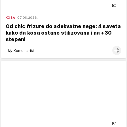
KOSA
07.08.2026.
Od chic frizure do adekvatne nege: 4 saveta
kako da kosa ostane stilizovana i na +30
stepeni
Komentariši