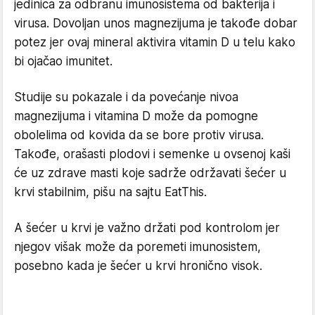
jedinica za odbranu imunosistema od bakterija i
virusa. Dovoljan unos magnezijuma je takođe dobar
potez jer ovaj mineral aktivira vitamin D u telu kako
bi ojačao imunitet.
Studije su pokazale i da povećanje nivoa
magnezijuma i vitamina D može da pomogne
obolelima od kovida da se bore protiv virusa.
Takođe, orašasti plodovi i semenke u ovsenoj kaši
će uz zdrave masti koje sadrže održavati šećer u
krvi stabilnim, pišu na sajtu EatThis.
A šećer u krvi je važno držati pod kontrolom jer
njegov višak može da poremeti imunosistem,
posebno kada je šećer u krvi hronično visok.