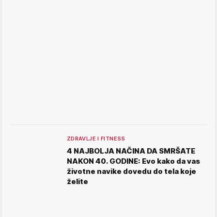
ZDRAVLJE I FITNESS
4 NAJBOLJA NAČINA DA SMRŠATE
NAKON 40. GODINE: Evo kako da vas
životne navike dovedu do tela koje
želite