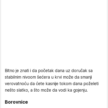
Bitno je znati i da početak dana uz doručak sa
stabilnim nivoom šećera u krvi može da smanji
verovatnoću da ćete kasnije tokom dana poželeti
nešto slatko, a što može da vodi ka gojenju.
Borovnice