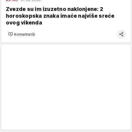
ASTRO
07.08.2026.
Zvezde su im izuzetno naklonjene: 2
horoskopska znaka imaće najviše sreće
ovog vikenda
Komentariši