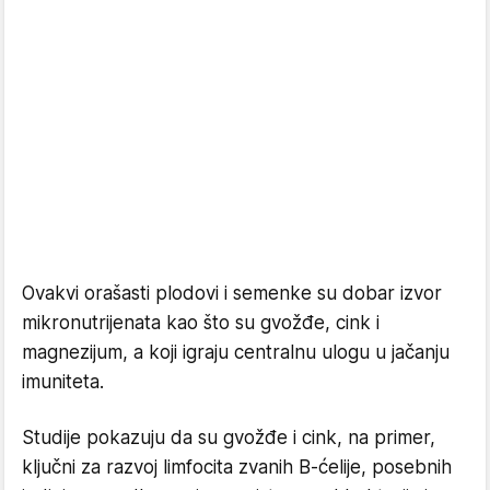
Ovakvi orašasti plodovi i semenke su dobar izvor
mikronutrijenata kao što su gvožđe, cink i
magnezijum, a koji igraju centralnu ulogu u jačanju
imuniteta.
Studije pokazuju da su gvožđe i cink, na primer,
ključni za razvoj limfocita zvanih B-ćelije, posebnih