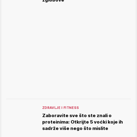
ZDRAVLJE I FITNESS
Zaboravite sve što ste znali o
proteinima: Otkrijte 5 voćki koje ih
sadrže više nego što mislite