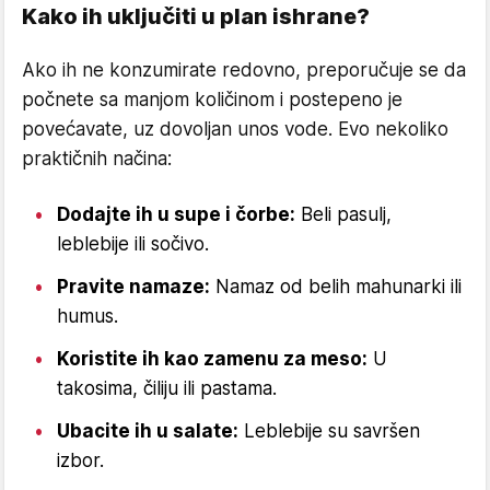
Kako ih uključiti u plan ishrane?
Ako ih ne konzumirate redovno, preporučuje se da
počnete sa manjom količinom i postepeno je
povećavate, uz dovoljan unos vode. Evo nekoliko
praktičnih načina:
Dodajte ih u supe i čorbe:
Beli pasulj,
leblebije ili sočivo.
Pravite namaze:
Namaz od belih mahunarki ili
humus.
Koristite ih kao zamenu za meso:
U
takosima, čiliju ili pastama.
Ubacite ih u salate:
Leblebije su savršen
izbor.