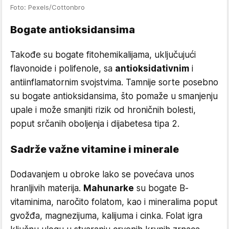
Foto: Pexels/Cottonbro
Bogate antioksidansima
Takođe su bogate fitohemikalijama, uključujući
flavonoide i polifenole, sa
antioksidativnim
i
antiinflamatornim svojstvima. Tamnije sorte posebno
su bogate antioksidansima, što pomaže u smanjenju
upale i može smanjiti rizik od hroničnih bolesti,
poput srčanih oboljenja i dijabetesa tipa 2.
Sadrže važne vitamine i minerale
Dodavanjem u obroke lako se povećava unos
hranljivih materija.
Mahunarke
su bogate B-
vitaminima, naročito folatom, kao i mineralima poput
gvožđa, magnezijuma, kalijuma i cinka. Folat igra