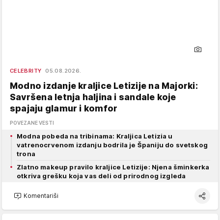
CELEBRITY
05.08.2026.
Modno izdanje kraljice Letizije na Majorki:
Savršena letnja haljina i sandale koje
spajaju glamur i komfor
POVEZANE VESTI
Modna pobeda na tribinama: Kraljica Letizia u
vatrenocrvenom izdanju bodrila je Španiju do svetskog
trona
Zlatno makeup pravilo kraljice Letizije: Njena šminkerka
otkriva grešku koja vas deli od prirodnog izgleda
Komentariši