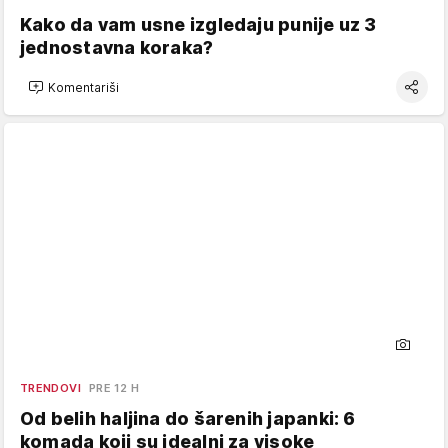
Kako da vam usne izgledaju punije uz 3
jednostavna koraka?
Komentariši
TRENDOVI
PRE 12 H
Od belih haljina do šarenih japanki: 6
komada koji su idealni za visoke