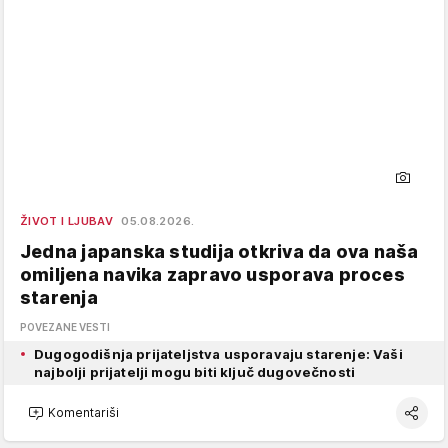
ŽIVOT I LJUBAV
05.08.2026.
Jedna japanska studija otkriva da ova naša
omiljena navika zapravo usporava proces
starenja
POVEZANE VESTI
Dugogodišnja prijateljstva usporavaju starenje: Vaši
najbolji prijatelji mogu biti ključ dugovečnosti
Komentariši