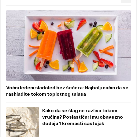
Voćni ledeni sladoled bez šećera: Najbolji način da se
rashladite tokom toplotnog talasa
Kako da se šlag ne razliva tokom
vrućina? Poslastičari mu obavezno
dodaju 1 kremasti sastojak