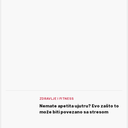
ZDRAVLJE I FITNESS
Nemate apetita ujutru? Evo zašto to
može biti povezano sa stresom