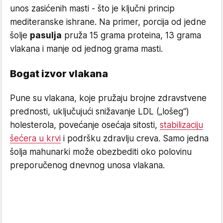
unos zasićenih masti - što je ključni princip
mediteranske ishrane. Na primer, porcija od jedne
šolje
pasulja
pruža 15 grama proteina, 13 grama
vlakana i manje od jednog grama masti.
Bogat izvor vlakana
Pune su vlakana, koje pružaju brojne zdravstvene
prednosti, uključujući snižavanje LDL („lošeg“)
holesterola, povećanje osećaja sitosti,
stabilizaciju
šećera u krvi
i podršku zdravlju creva. Samo jedna
šolja mahunarki može obezbediti oko polovinu
preporučenog dnevnog unosa vlakana.