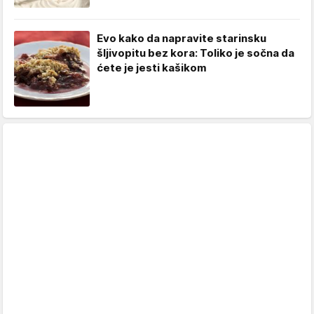
Evo kako da napravite starinsku
šljivopitu bez kora: Toliko je sočna da
ćete je jesti kašikom