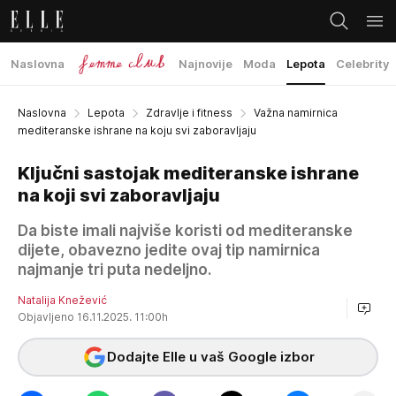
Naslovna
Najnovije
Moda
Lepota
Celebrity
Naslovna
Lepota
Zdravlje i fitness
Važna namirnica
mediteranske ishrane na koju svi zaboravljaju
Ključni sastojak mediteranske ishrane
na koji svi zaboravljaju
Da biste imali najviše koristi od mediteranske
dijete, obavezno jedite ovaj tip namirnica
najmanje tri puta nedeljno.
Natalija Knežević
Objavljeno 16.11.2025. 11:00h
Dodajte Elle u vaš Google izbor