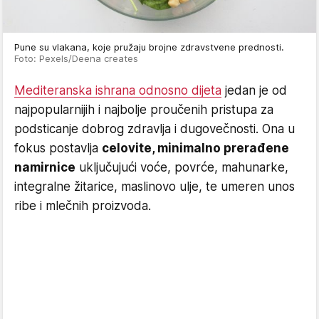
Pune su vlakana, koje pružaju brojne zdravstvene prednosti.
Foto: Pexels/Deena creates
Mediteranska ishrana odnosno dijeta
jedan je od
najpopularnijih i najbolje proučenih pristupa za
podsticanje dobrog zdravlja i dugovečnosti. Ona u
fokus postavlja
celovite, minimalno prerađene
namirnice
uključujući voće, povrće, mahunarke,
integralne žitarice, maslinovo ulje, te umeren unos
ribe i mlečnih proizvoda.