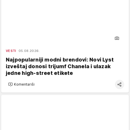
VESTI
05.08.2026.
Najpopularniji modni brendovi: Novi Lyst
izveštaj donosi trijumf Chanela i ulazak
jedne high-street etikete
Komentariši