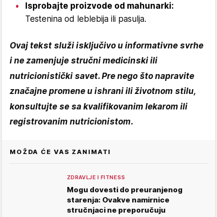
Isprobajte proizvode od mahunarki:
Testenina od leblebija ili pasulja.
Ovaj tekst služi isključivo u informativne svrhe
i ne zamenjuje stručni medicinski ili
nutricionistički savet. Pre nego što napravite
značajne promene u ishrani ili životnom stilu,
konsultujte se sa kvalifikovanim lekarom ili
registrovanim nutricionistom.
MOŽDA ĆE VAS ZANIMATI
ZDRAVLJE I FITNESS
Mogu dovesti do preuranjenog
starenja: Ovakve namirnice
stručnjaci ne preporučuju