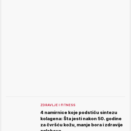
ZDRAVLJE I FITNESS
4 namirnice koje podstiču sintezu
kolagena: Šta jesti nakon 50. godine
za čvršću kožu, manje bora i zdravije
zglobove