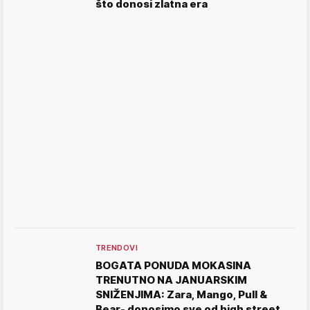
što donosi zlatna era
TRENDOVI
BOGATA PONUDA MOKASINA
TRENUTNO NA JANUARSKIM
SNIŽENJIMA: Zara, Mango, Pull &
Bear- donosimo sve od high street