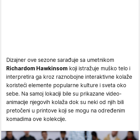
Dizajner ove sezone sarađuje sa umetnikom
Richardom Hawkinsom
koji istražuje muško telo i
interpretira ga kroz raznobojne interaktivne kolaže
koristeći elemente popularne kulture i sveta oko
sebe. Na samoj lokaciji bile su prikazane video-
animacije njegovih kolaža dok su neki od njih bili
pretočeni u printove koji se mogu na određenim
komadima ove kolekcije.