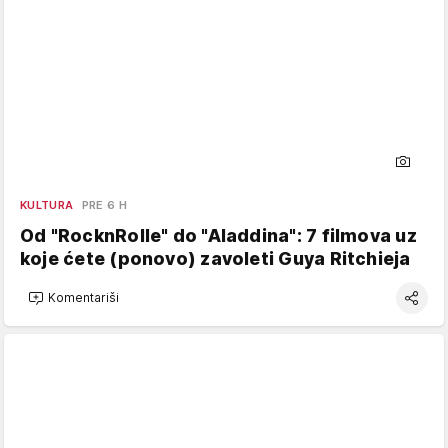
KULTURA
PRE 6 H
Od "RocknRolle" do "Aladdina": 7 filmova uz
koje ćete (ponovo) zavoleti Guya Ritchieja
Komentariši