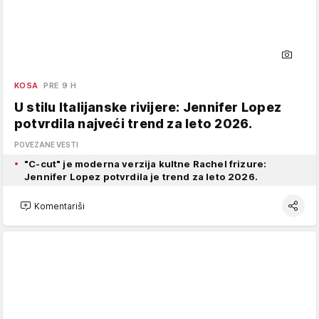
KOSA
PRE 9 H
U stilu Italijanske rivijere: Jennifer Lopez
potvrdila najveći trend za leto 2026.
POVEZANE VESTI
"C-cut" je moderna verzija kultne Rachel frizure:
Jennifer Lopez potvrdila je trend za leto 2026.
Komentariši