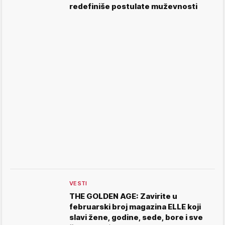
redefiniše postulate muževnosti
VESTI
THE GOLDEN AGE: Zavirite u
februarski broj magazina ELLE koji
slavi žene, godine, sede, bore i sve