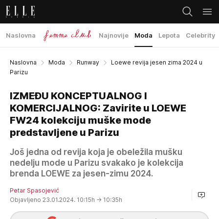
Naslovna
Najnovije
Moda
Lepota
Celebrity
Naslovna
Moda
Runway
Loewe revija jesen zima 2024 u
Parizu
IZMEĐU KONCEPTUALNOG I
KOMERCIJALNOG: Zavirite u LOEWE
FW24 kolekciju muške mode
predstavljene u Parizu
Još jedna od revija koja je obeležila mušku
nedelju mode u Parizu svakako je kolekcija
brenda LOEWE za jesen-zimu 2024.
Petar Spasojević
Objavljeno 23.01.2024. 10:15h
→ 10:35h