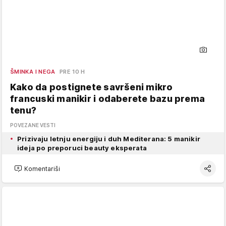
ŠMINKA I NEGA
PRE 10 H
Kako da postignete savršeni mikro
francuski manikir i odaberete bazu prema
tenu?
POVEZANE VESTI
Prizivaju letnju energiju i duh Mediterana: 5 manikir
ideja po preporuci beauty eksperata
Komentariši