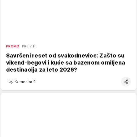
PROMO
PRE 7 H
Savršeni reset od svakodnevice: Zašto su
vikend-begovi i kuće sa bazenom omiljena
destinacija za leto 2026?
Komentariši