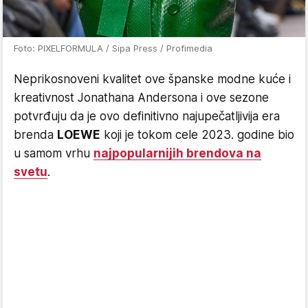
Foto: PIXELFORMULA / Sipa Press / Profimedia
Neprikosnoveni kvalitet ove španske modne kuće i
kreativnost Jonathana Andersona i ove sezone
potvrđuju da je ovo definitivno najupečatljivija era
brenda
LOEWE
koji je tokom cele 2023. godine bio
u samom vrhu
najpopularnijih brendova na
svetu
.