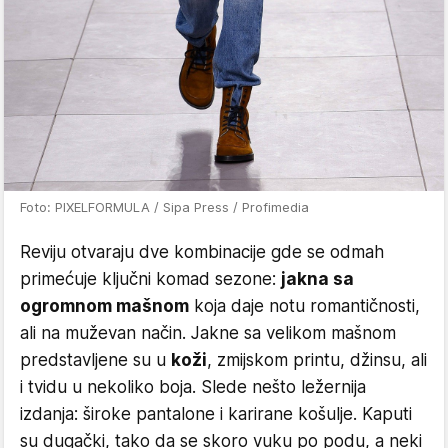
Foto: PIXELFORMULA / Sipa Press / Profimedia
Reviju otvaraju dve kombinacije gde se odmah
primećuje ključni komad sezone:
jakna sa
ogromnom mašnom
koja daje notu romantičnosti,
ali na muževan način. Jakne sa velikom mašnom
predstavljene su u
koži
, zmijskom printu, džinsu, ali
i tvidu u nekoliko boja. Slede nešto ležernija
izdanja: široke pantalone i karirane košulje. Kaputi
su dugački, tako da se skoro vuku po podu, a neki