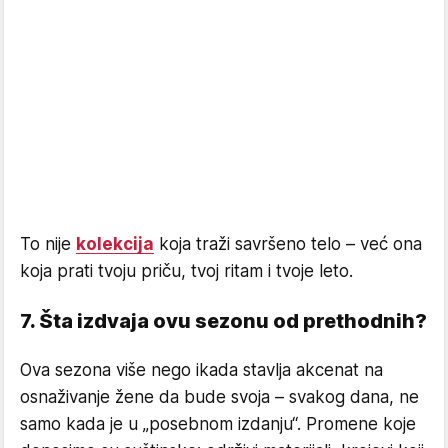
To nije
kolekcija
koja traži savršeno telo – već ona
koja prati tvoju priču, tvoj ritam i tvoje leto.
7. Šta izdvaja ovu sezonu od prethodnih?
Ova sezona više nego ikada stavlja akcenat na
osnaživanje žene da bude svoja – svakog dana, ne
samo kada je u „posebnom izdanju“. Promene koje