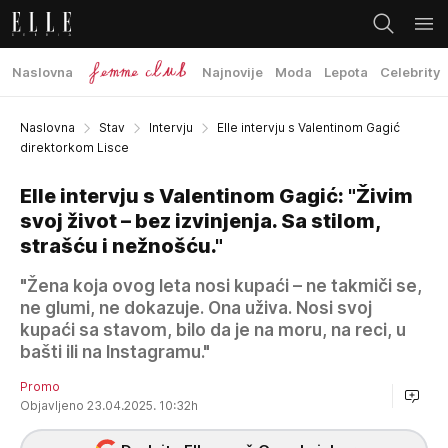
Naslovna
Najnovije
Moda
Lepota
Celebrity
Naslovna
Stav
Intervju
Elle intervju s Valentinom Gagić
direktorkom Lisce
Elle intervju s Valentinom Gagić: "Živim
svoj život – bez izvinjenja. Sa stilom,
strašću i nežnošću."
"Žena koja ovog leta nosi kupaći – ne takmiči se,
ne glumi, ne dokazuje. Ona uživa. Nosi svoj
kupaći sa stavom, bilo da je na moru, na reci, u
bašti ili na Instagramu."
Promo
Objavljeno 23.04.2025. 10:32h