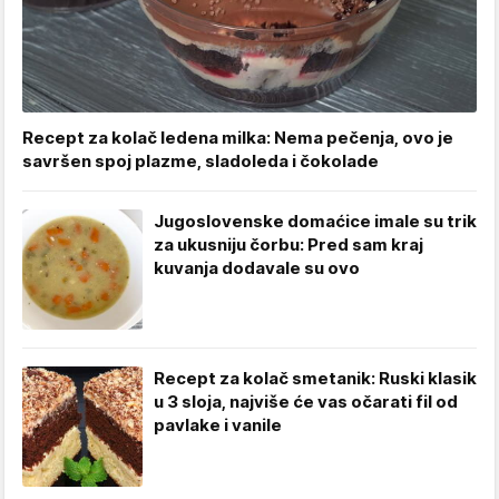
Recept za kolač ledena milka: Nema pečenja, ovo je
savršen spoj plazme, sladoleda i čokolade
Jugoslovenske domaćice imale su trik
za ukusniju čorbu: Pred sam kraj
kuvanja dodavale su ovo
Recept za kolač smetanik: Ruski klasik
u 3 sloja, najviše će vas očarati fil od
pavlake i vanile