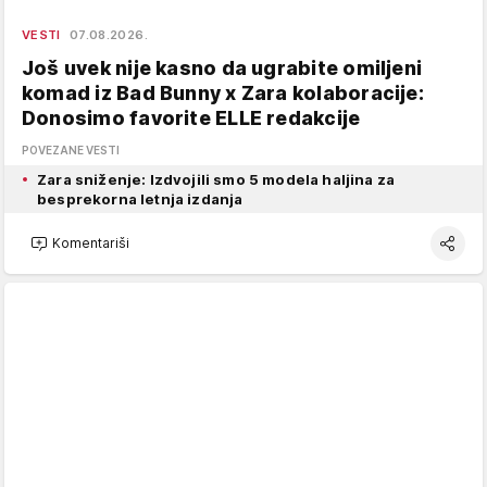
VESTI
07.08.2026.
Još uvek nije kasno da ugrabite omiljeni
komad iz Bad Bunny x Zara kolaboracije:
Donosimo favorite ELLE redakcije
POVEZANE VESTI
Zara sniženje: Izdvojili smo 5 modela haljina za
besprekorna letnja izdanja
Komentariši