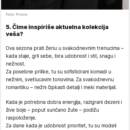
Foto: Promo
5. Čime inspiriše aktuelna kolekcija
veša?
Ova sezona prati ženu u svakodnevnim trenucima –
kada staje, grli sebe, bira udobnost i stil, snagu i
nežnost.
Za posebne prilike, tu su sofisticirani komadi u
nežnim, svetlucavim tonovima. Za svakodnevnu
romantiku – nežni čipkasti detalji i meki materijali.
Kada je potrebna dobra energija, razigrani dezeni i
žive boje – poput sunčano žute – podižu
raspoloženje.
Za dane kada je udobnost prioritet, tu su modeli