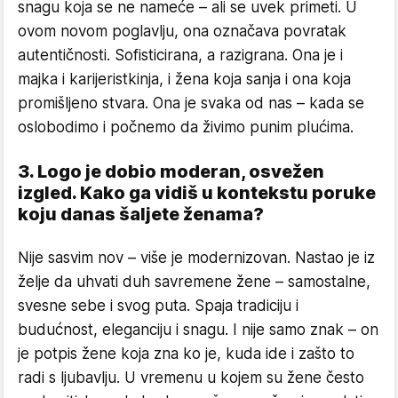
snagu koja se ne nameće – ali se uvek primeti. U
ovom novom poglavlju, ona označava povratak
autentičnosti. Sofisticirana, a razigrana. Ona je i
majka i karijeristkinja, i žena koja sanja i ona koja
promišljeno stvara. Ona je svaka od nas – kada se
oslobodimo i počnemo da živimo punim plućima.
3. Logo je dobio moderan, osvežen
izgled. Kako ga vidiš u kontekstu poruke
koju danas šaljete ženama?
Nije sasvim nov – više je modernizovan. Nastao je iz
želje da uhvati duh savremene žene – samostalne,
svesne sebe i svog puta. Spaja tradiciju i
budućnost, eleganciju i snagu. I nije samo znak – on
je potpis žene koja zna ko je, kuda ide i zašto to
radi s ljubavlju. U vremenu u kojem su žene često