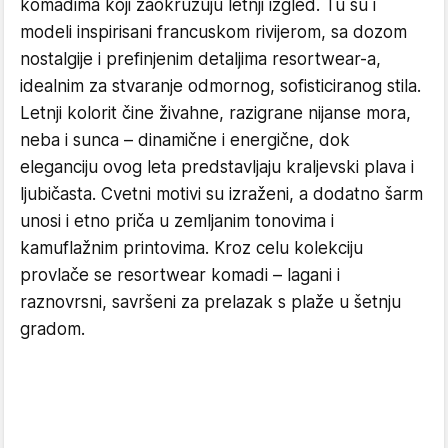
komadima koji zaokružuju letnji izgled. Tu su i
modeli inspirisani francuskom rivijerom, sa dozom
nostalgije i prefinjenim detaljima resortwear-a,
idealnim za stvaranje odmornog, sofisticiranog stila.
Letnji kolorit čine živahne, razigrane nijanse mora,
neba i sunca – dinamične i energične, dok
eleganciju ovog leta predstavljaju kraljevski plava i
ljubičasta. Cvetni motivi su izraženi, a dodatno šarm
unosi i etno priča u zemljanim tonovima i
kamuflažnim printovima. Kroz celu kolekciju
provlače se resortwear komadi – lagani i
raznovrsni, savršeni za prelazak s plaže u šetnju
gradom.