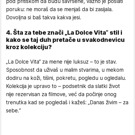
pod pritiskom da budu savršene, važno je poslati
poruku: ne moraš da se menjaš da bi zasijala.
Dovoljna si baš takva kakva jesi.
4. Šta za tebe znači „La Dolce Vita“ stil i
kako se taj duh pretače u svakodnevicu
kroz kolekciju?
„La Dolce Vita“ za mene nije luksuz – to je stav.
Sposobnost da uživaš u malim stvarima, u mekom
dodiru na koži, tišini, pokretu, pogledu u ogledalu.
Kolekcija je upravo to – podsetnik da slatki život
nije rezervisan za filmove, već da počinje onog
trenutka kad se pogledaš i kažeš: „Danas živim – za
sebe.“