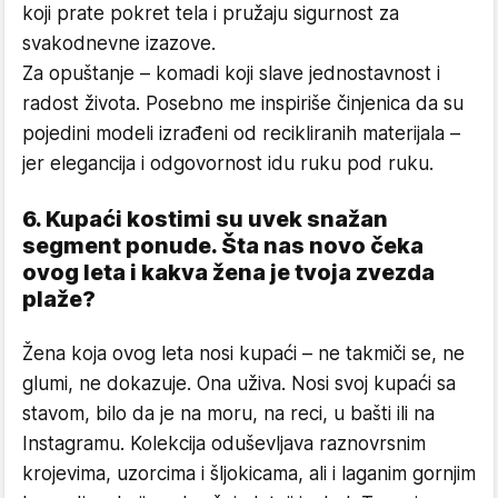
koji prate pokret tela i pružaju sigurnost za
svakodnevne izazove.
Za opuštanje – komadi koji slave jednostavnost i
radost života. Posebno me inspiriše činjenica da su
pojedini modeli izrađeni od recikliranih materijala –
jer elegancija i odgovornost idu ruku pod ruku.
6. Kupaći kostimi su uvek snažan
segment ponude. Šta nas novo čeka
ovog leta i kakva žena je tvoja zvezda
plaže?
Žena koja ovog leta nosi kupaći – ne takmiči se, ne
glumi, ne dokazuje. Ona uživa. Nosi svoj kupaći sa
stavom, bilo da je na moru, na reci, u bašti ili na
Instagramu. Kolekcija oduševljava raznovrsnim
krojevima, uzorcima i šljokicama, ali i laganim gornjim