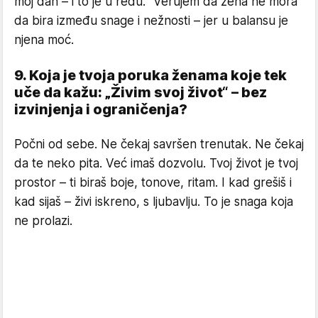
moj dan – i to je u redu.“ Verujem da žena ne mora
da bira između snage i nežnosti – jer u balansu je
njena moć.
9. Koja je tvoja poruka ženama koje tek
uče da kažu: „Živim svoj život“ – bez
izvinjenja i ograničenja?
Počni od sebe. Ne čekaj savršen trenutak. Ne čekaj
da te neko pita. Već imaš dozvolu. Tvoj život je tvoj
prostor – ti biraš boje, tonove, ritam. I kad grešiš i
kad sijaš – živi iskreno, s ljubavlju. To je snaga koja
ne prolazi.