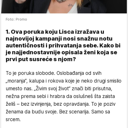
Foto: Promo
1. Ova poruka koju Lisca izražava u
najnovijoj kampanji nosi snažnu notu
autentičnosti i prihvatanja sebe. Kako bi
je najjednostavnije opisala ženi koja se
prvi put susreće s njom?
To je poruka slobode. Oslobađanja od svih
„moranja“, kalupa i rokova koje je neko drugi smislio
umesto nas. „Živim svoj život“ znači biti prisutna,
nežna prema sebi i hrabra da oslušneš šta zaista
želiš – bez izvinjenja, bez opravdanja. To je poziv
ženama da budu svoje. Bez scenarija. Samo sa
srcem.