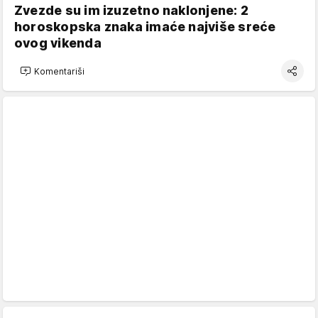
Zvezde su im izuzetno naklonjene: 2
horoskopska znaka imaće najviše sreće
ovog vikenda
Komentariši