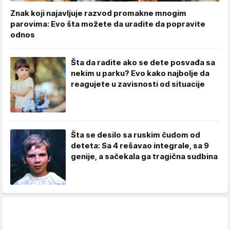
Znak koji najavljuje razvod promakne mnogim
parovima: Evo šta možete da uradite da popravite
odnos
Šta da radite ako se dete posvađa sa
nekim u parku? Evo kako najbolje da
reagujete u zavisnosti od situacije
Šta se desilo sa ruskim čudom od
deteta: Sa 4 rešavao integrale, sa 9
genije, a sačekala ga tragična sudbina