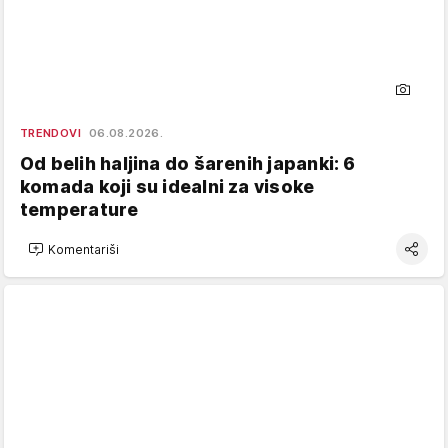
TRENDOVI
06.08.2026.
Od belih haljina do šarenih japanki: 6
komada koji su idealni za visoke
temperature
Komentariši