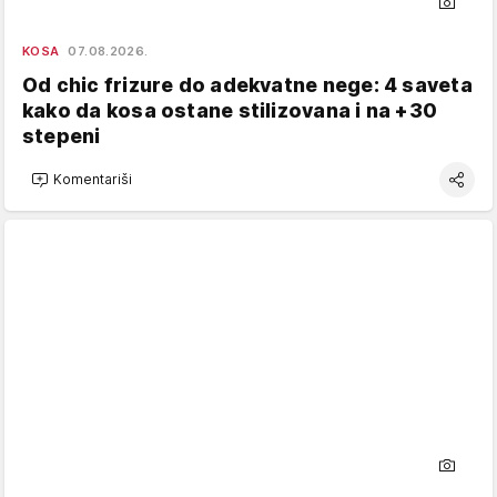
KOSA
07.08.2026.
Od chic frizure do adekvatne nege: 4 saveta
kako da kosa ostane stilizovana i na +30
stepeni
Komentariši