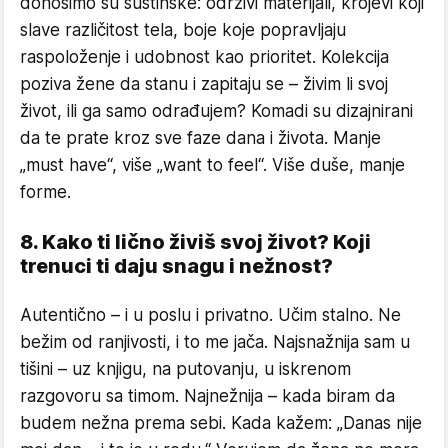
donosimo su suštinske: održivi materijali, krojevi koji
slave različitost tela, boje koje popravljaju
raspoloženje i udobnost kao prioritet. Kolekcija
poziva žene da stanu i zapitaju se – živim li svoj
život, ili ga samo odrađujem? Komadi su dizajnirani
da te prate kroz sve faze dana i života. Manje
„must have“, više „want to feel“. Više duše, manje
forme.
8. Kako ti lično živiš svoj život? Koji
trenuci ti daju snagu i nežnost?
Autentično – i u poslu i privatno. Učim stalno. Ne
bežim od ranjivosti, i to me jača. Najsnažnija sam u
tišini – uz knjigu, na putovanju, u iskrenom
razgovoru sa timom. Najnežnija – kada biram da
budem nežna prema sebi. Kada kažem: „Danas nije