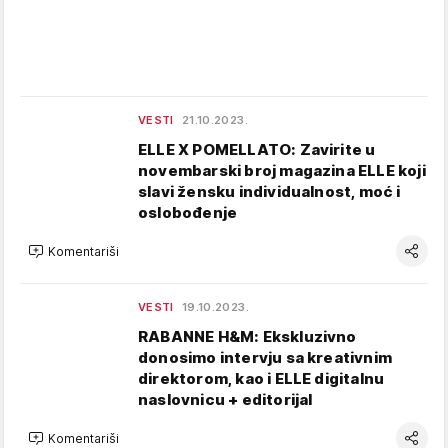
VESTI
21.10.2023.
ELLE X POMELLATO: Zavirite u
novembarski broj magazina ELLE koji
slavi žensku individualnost, moć i
oslobođenje
Komentariši
VESTI
19.10.2023.
RABANNE H&M: Ekskluzivno
donosimo intervju sa kreativnim
direktorom, kao i ELLE digitalnu
naslovnicu + editorijal
Komentariši