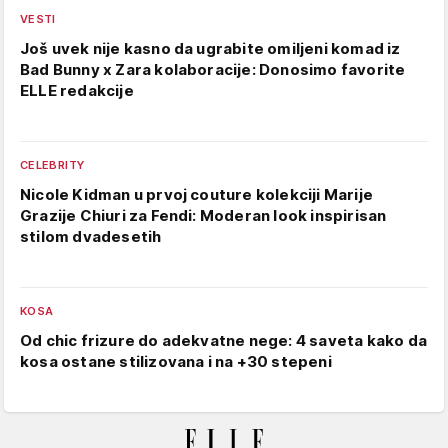
VESTI
Još uvek nije kasno da ugrabite omiljeni komad iz
Bad Bunny x Zara kolaboracije: Donosimo favorite
ELLE redakcije
CELEBRITY
Nicole Kidman u prvoj couture kolekciji Marije
Grazije Chiuri za Fendi: Moderan look inspirisan
stilom dvadesetih
KOSA
Od chic frizure do adekvatne nege: 4 saveta kako da
kosa ostane stilizovana i na +30 stepeni