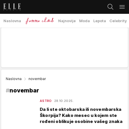
Naslovna
Najnovije
Moda
Lepota
Celebrity
Naslovna
novembar
#
novembar
ASTRO
28.10.2025.
Da li ste oktobarska ili novembarska
Škorpija? Kako mesec u kojem ste
rođeni oblikuje osobine vašeg znaka