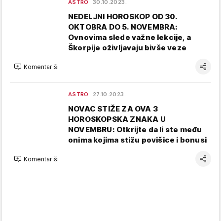
ASTRO
30.10.2023.
NEDELJNI HOROSKOP OD 30.
OKTOBRA DO 5. NOVEMBRA:
Ovnovima slede važne lekcije, a
Škorpije oživljavaju bivše veze
Komentariši
ASTRO
27.10.2023.
NOVAC STIŽE ZA OVA 3
HOROSKOPSKA ZNAKA U
NOVEMBRU: Otkrijte da li ste među
onima kojima stižu povišice i bonusi
Komentariši