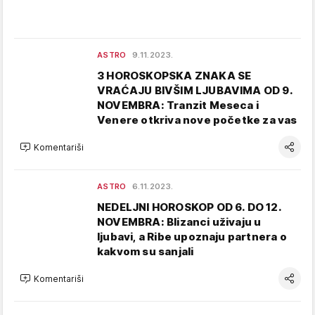
ASTRO
9.11.2023.
3 HOROSKOPSKA ZNAKA SE
VRAĆAJU BIVŠIM LJUBAVIMA OD 9.
NOVEMBRA: Tranzit Meseca i
Venere otkriva nove početke za vas
Komentariši
ASTRO
6.11.2023.
NEDELJNI HOROSKOP OD 6. DO 12.
NOVEMBRA: Blizanci uživaju u
ljubavi, a Ribe upoznaju partnera o
kakvom su sanjali
Komentariši