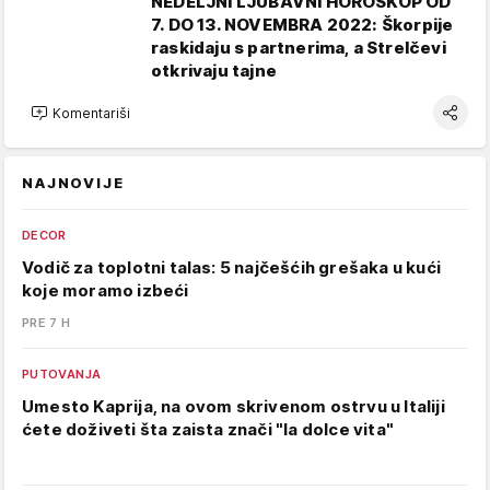
NEDELJNI LJUBAVNI HOROSKOP OD
7. DO 13. NOVEMBRA 2022: Škorpije
raskidaju s partnerima, a Strelčevi
otkrivaju tajne
Komentariši
NAJNOVIJE
DECOR
Vodič za toplotni talas: 5 najčešćih grešaka u kući
koje moramo izbeći
PRE 7 H
PUTOVANJA
Umesto Kaprija, na ovom skrivenom ostrvu u Italiji
ćete doživeti šta zaista znači "la dolce vita"