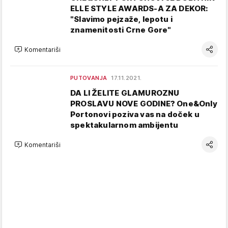
ELLE STYLE AWARDS-A ZA DEKOR:
"Slavimo pejzaže, lepotu i
znamenitosti Crne Gore"
Komentariši
PUTOVANJA
17.11.2021.
DA LI ŽELITE GLAMUROZNU
PROSLAVU NOVE GODINE? One&Only
Portonovi poziva vas na doček u
spektakularnom ambijentu
Komentariši