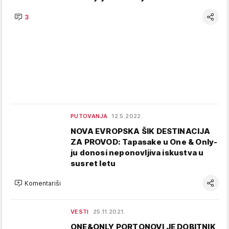
3
PUTOVANJA
12.5.2022.
NOVA EVROPSKA ŠIK DESTINACIJA
ZA PROVOD: Tapasake u One & Only-
ju donosi neponovljiva iskustva u
susret letu
Komentariši
VESTI
25.11.2021.
ONE&ONLY PORTONOVI JE DOBITNIK