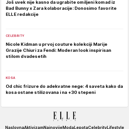
Još uvek nije kasno da ugrabite omiljeni komad iz
Bad Bunny x Zara kolaboracije: Donosimo favorite
ELLE redakcije
CELEBRITY
Nicole Kidman u prvoj couture kolekciji Marije
Grazije Chiuri za Fendi: Moderan look inspirisan
stilom dvadesetih
KOSA
Od chic frizure do adekvatne nege: 4 saveta kako da
kosa ostane stilizovana i na +30 stepeni
Elle
Naslovna
Aktivizam
Najnovije
Moda
Lepota
Celebrity
Lifestyle