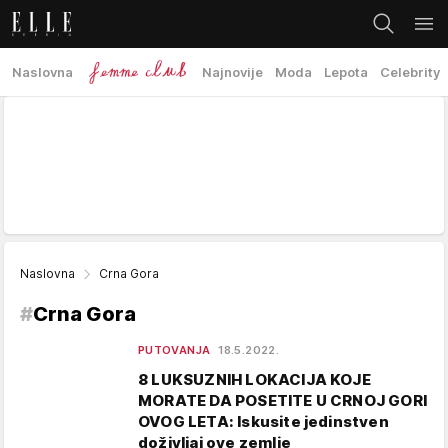
Naslovna
Najnovije
Moda
Lepota
Celebrity
Naslovna
Crna Gora
#
Crna Gora
PUTOVANJA
18.5.2022.
8 LUKSUZNIH LOKACIJA KOJE
MORATE DA POSETITE U CRNOJ GORI
OVOG LETA: Iskusite jedinstven
doživljaj ove zemlje