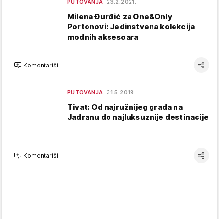
PUTOVANJA
23.2.2021.
Milena Đurđić za One&Only
Portonovi: Jedinstvena kolekcija
modnih aksesoara
Komentariši
PUTOVANJA
31.5.2019.
Tivat: Od najružnijeg grada na
Jadranu do najluksuznije destinacije
Komentariši