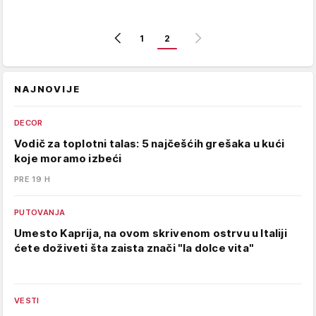
1
2
NAJNOVIJE
DECOR
Vodič za toplotni talas: 5 najčešćih grešaka u kući
koje moramo izbeći
PRE 19 H
PUTOVANJA
Umesto Kaprija, na ovom skrivenom ostrvu u Italiji
ćete doživeti šta zaista znači "la dolce vita"
VESTI