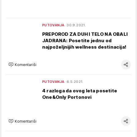
PUTOVANJA
30.9.2021.
PREPOROD ZA DUH I TELO NA OBALI
JADRANA: Posetite jednu od
najpoželjnijih wellness destinacija!
Komentariši
PUTOVANJA
6.5.2021.
4 razloga da ovog leta posetite
One&Only Portonovi
Komentariši