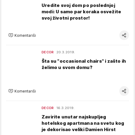
Uredite svoj dom po poslednjoj
modi: U samo par koraka osvežite
svoj životni prostor!
Komentariši
DECOR
20.3.2019.
Šta su "occasional chairs" i zašto ih
želimo u svom domu?
Komentariši
DECOR
16.3.2019.
Zavirite unutar najskupljeg
hotelskog apartmana na svetu kog
je dekorisao veliki Damien Hirst