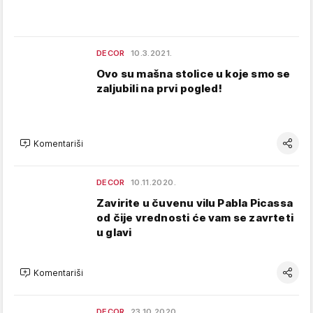
DECOR
10.3.2021.
Ovo su mašna stolice u koje smo se
zaljubili na prvi pogled!
Komentariši
DECOR
10.11.2020.
Zavirite u čuvenu vilu Pabla Picassa
od čije vrednosti će vam se zavrteti
u glavi
Komentariši
DECOR
23.10.2020.