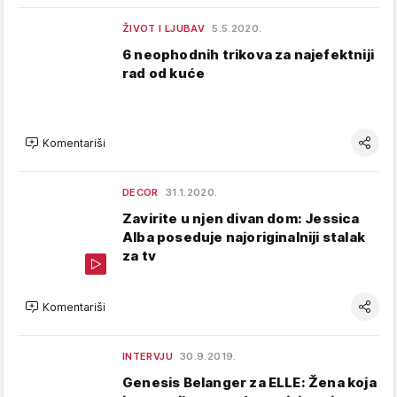
ŽIVOT I LJUBAV
5.5.2020.
6 neophodnih trikova za najefektniji
rad od kuće
Komentariši
DECOR
31.1.2020.
Zavirite u njen divan dom: Jessica
Alba poseduje najoriginalniji stalak
za tv
Komentariši
INTERVJU
30.9.2019.
Genesis Belanger za ELLE: Žena koja