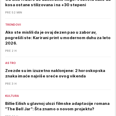
kosa ostane stilizovana i na +30 stepeni
PRE 52 MIN
TRENDOVI
Ako ste mislili da je ovaj dezen pao u zaborav,
pogrešili ste: Karirani print u modernom duhu za leto
2026.
PRE 2 H
ASTRO
Zvezde su im izuzetno naklonjene: 2 horoskopska
znaka imaće najviše sreće ovog vikenda
PRE 3 H
KULTURA
Billie Eilish u glavnoj ulozi filmske adaptacije romana
"The Bell Jar": Šta znamo o novom projektu?