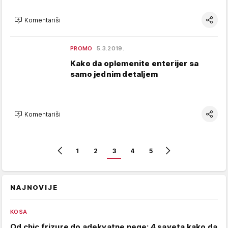
Komentariši
PROMO
5.3.2019.
Kako da oplemenite enterijer sa
samo jednim detaljem
Komentariši
1
2
3
4
5
NAJNOVIJE
KOSA
Od chic frizure do adekvatne nege: 4 saveta kako da