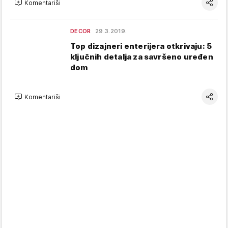
Komentariši
DECOR
29.3.2019.
Top dizajneri enterijera otkrivaju: 5
ključnih detalja za savršeno uređen
dom
Komentariši