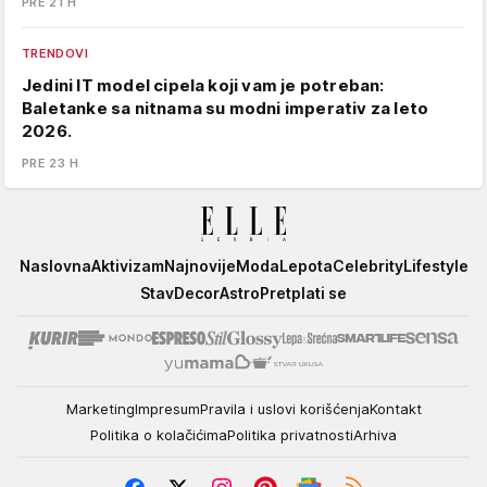
PRE 21 H
TRENDOVI
Jedini IT model cipela koji vam je potreban:
Baletanke sa nitnama su modni imperativ za leto
2026.
PRE 23 H
Elle
Naslovna
Aktivizam
Najnovije
Moda
Lepota
Celebrity
Lifestyle
Stav
Decor
Astro
Pretplati se
Marketing
Impresum
Pravila i uslovi korišćenja
Kontakt
Politika o kolačićima
Politika privatnosti
Arhiva