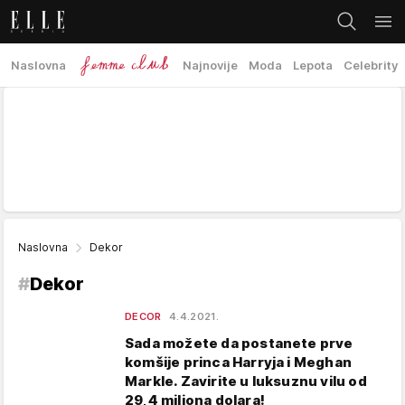
Naslovna
Najnovije
Moda
Lepota
Celebrity
Naslovna
Dekor
#
Dekor
DECOR
4.4.2021.
Sada možete da postanete prve
komšije princa Harryja i Meghan
Markle. Zavirite u luksuznu vilu od
29,4 miliona dolara!