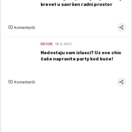
krevet u savršen radni prostor
Komentariši
DECOR
19.3.2021.
Nedostaju vam izlasci? Uz ove chic
čaše napravite party kod kuće!
Komentariši