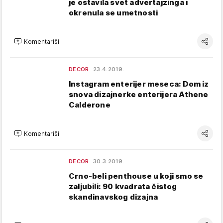
je ostavila svet advertajzinga i
okrenula se umetnosti
Komentariši
DECOR
23.4.2019.
Instagram enterijer meseca: Dom iz
snova dizajnerke enterijera Athene
Calderone
Komentariši
DECOR
30.3.2019.
Crno-beli penthouse u koji smo se
zaljubili: 90 kvadrata čistog
skandinavskog dizajna