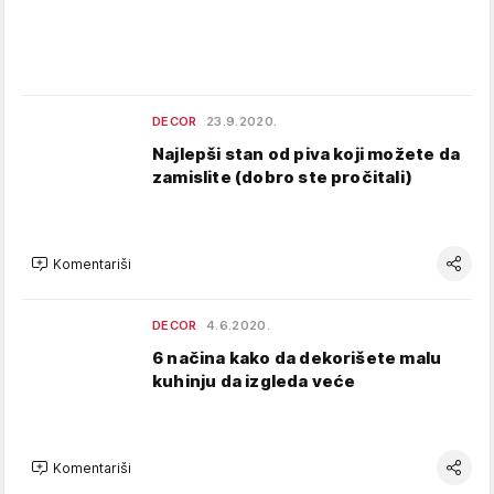
DECOR
23.9.2020.
Najlepši stan od piva koji možete da
zamislite (dobro ste pročitali)
Komentariši
DECOR
4.6.2020.
6 načina kako da dekorišete malu
kuhinju da izgleda veće
Komentariši