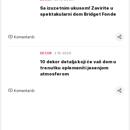
Sa izuzetnim ukusom! Zavirite u
spektakularni dom Bridget Fonde
Komentariši
DECOR
2.10.2020.
10 dekor detalja koji će vaš dom u
trenutku oplemeniti jesenjom
atmosferom
Komentariši