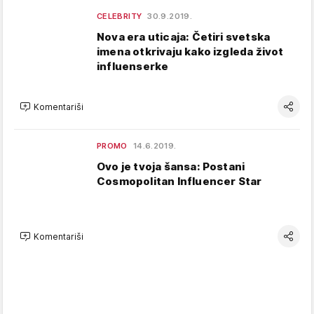
CELEBRITY
30.9.2019.
Nova era uticaja: Četiri svetska
imena otkrivaju kako izgleda život
influenserke
Komentariši
PROMO
14.6.2019.
Ovo je tvoja šansa: Postani
Cosmopolitan Influencer Star
Komentariši