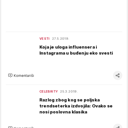
VESTI
27.5.2019.
Koja je uloga influensera i
Instagrama u buđenju eko svesti
Komentariši
CELEBRITY
25.3.2019.
Razlog zbog kog se poljska
trendseterka izdvojila: Ovako se
nosi poslovna klasika