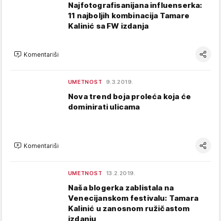
Najfotografisanijana influenserka:
11 najboljih kombinacija Tamare
Kalinić sa FW izdanja
Komentariši
UMETNOST
9.3.2019.
Nova trend boja proleća koja će
dominirati ulicama
Komentariši
UMETNOST
13.2.2019.
Naša blogerka zablistala na
Venecijanskom festivalu: Tamara
Kalinić u zanosnom ružičastom
izdanju