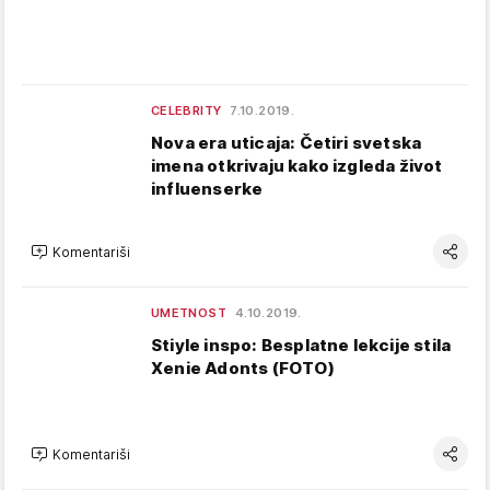
CELEBRITY
7.10.2019.
Nova era uticaja: Četiri svetska
imena otkrivaju kako izgleda život
influenserke
Komentariši
UMETNOST
4.10.2019.
Stiyle inspo: Besplatne lekcije stila
Xenie Adonts (FOTO)
Komentariši