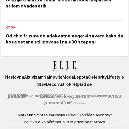
stilom dvadesetih
KOSA
Od chic frizure do adekvatne nege: 4 saveta kako da
kosa ostane stilizovana i na +30 stepeni
Elle
Naslovna
Aktivizam
Najnovije
Moda
Lepota
Celebrity
Lifestyle
Stav
Decor
Astro
Pretplati se
Marketing
Impresum
Pravila i uslovi korišćenja
Kontakt
Politika o kolačićima
Politika privatnosti
Arhiva