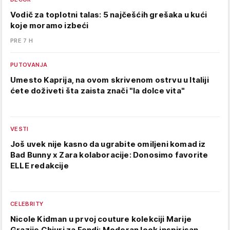
Vodič za toplotni talas: 5 najčešćih grešaka u kući
koje moramo izbeći
PRE 7 H
PUTOVANJA
Umesto Kaprija, na ovom skrivenom ostrvu u Italiji
ćete doživeti šta zaista znači "la dolce vita"
VESTI
Još uvek nije kasno da ugrabite omiljeni komad iz
Bad Bunny x Zara kolaboracije: Donosimo favorite
ELLE redakcije
CELEBRITY
Nicole Kidman u prvoj couture kolekciji Marije
Grazije Chiuri za Fendi: Moderan look inspirisan