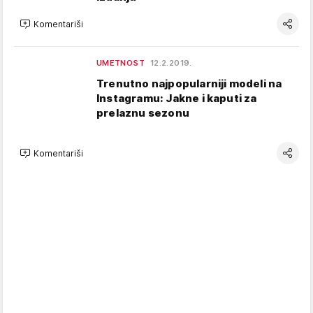
Komentariši
UMETNOST
12.2.2019.
Trenutno najpopularniji modeli na
Instagramu: Jakne i kaputi za
prelaznu sezonu
Komentariši