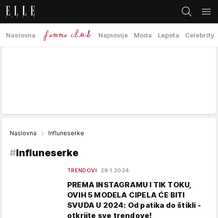
Naslovna
Najnovije
Moda
Lepota
Celebrity
Naslovna
Influneserke
#
Influneserke
TRENDOVI
29.1.2024.
PREMA INSTAGRAMU I TIK TOKU,
OVIH 5 MODELA CIPELA ĆE BITI
SVUDA U 2024: Od patika do štikli -
otkrijte sve trendove!