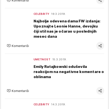
Komentariši
CELEBRITY
19.3.2019.
Najbolje odevena dama FW izdanja:
Upoznajte Leonie Hanne, devojku
čiji stil nas je očarao u poslednjih
mesec dana
Komentariši
UMETNOST
15.3.2019.
Emily Ratajkowski oduševila
reakcijom na negativne komentare o
oblinama
Komentariši
CELEBRITY
14.3.2019.