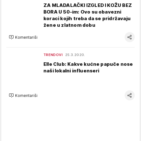
ZA MLADALAČKI IZGLED I KOŽU BEZ
BORA U 50-im: Ovo su obavezni
koraci kojih treba da se pridržavaju
žene u zlatnom dobu
Komentariši
TRENDOVI
25.3.2020.
Elle Club: Kakve kućne papuče nose
naši lokalni influenseri
Komentariši