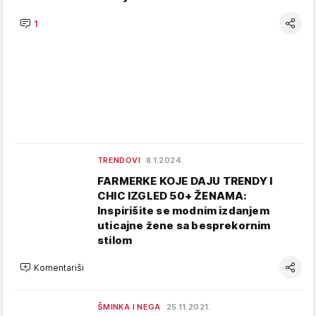
1
TRENDOVI
8.1.2024.
FARMERKE KOJE DAJU TRENDY I
CHIC IZGLED 50+ ŽENAMA:
Inspirišite se modnim izdanjem
uticajne žene sa besprekornim
stilom
Komentariši
ŠMINKA I NEGA
25.11.2021.