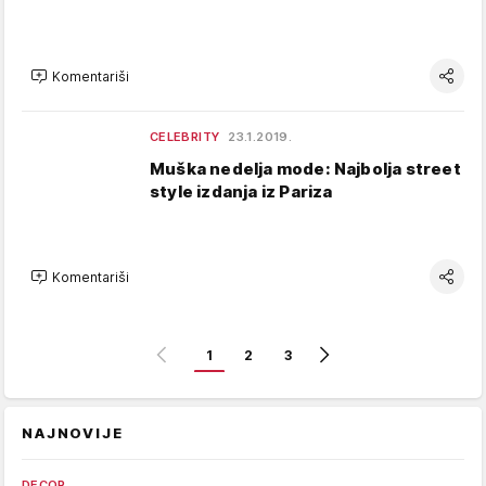
Komentariši
CELEBRITY
23.1.2019.
Muška nedelja mode: Najbolja street
style izdanja iz Pariza
Komentariši
1
2
3
NAJNOVIJE
DECOR