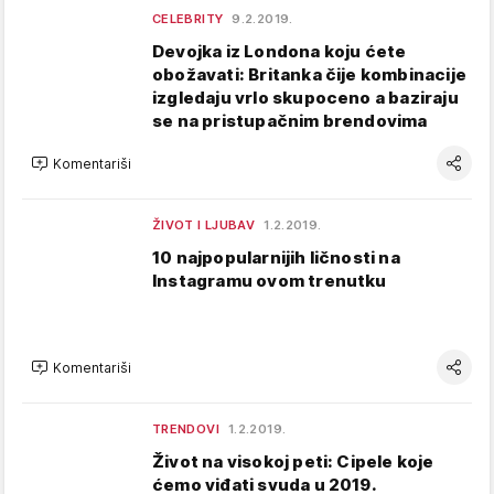
CELEBRITY
9.2.2019.
Devojka iz Londona koju ćete
obožavati: Britanka čije kombinacije
izgledaju vrlo skupoceno a baziraju
se na pristupačnim brendovima
Komentariši
ŽIVOT I LJUBAV
1.2.2019.
10 najpopularnijih ličnosti na
Instagramu ovom trenutku
Komentariši
TRENDOVI
1.2.2019.
Život na visokoj peti: Cipele koje
ćemo viđati svuda u 2019.