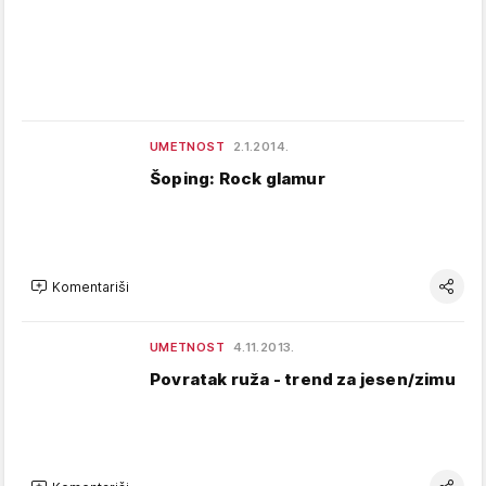
UMETNOST
2.1.2014.
Šoping: Rock glamur
Komentariši
UMETNOST
4.11.2013.
Povratak ruža - trend za jesen/zimu