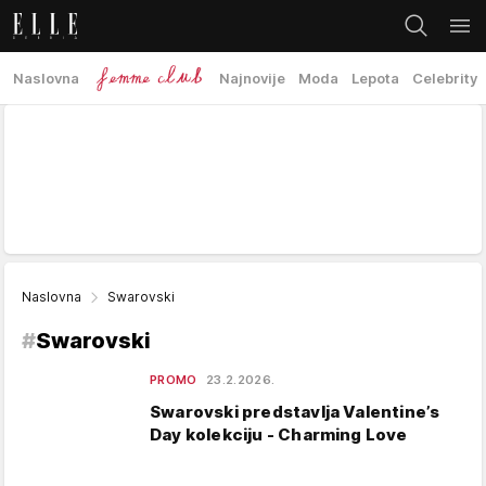
Naslovna
Najnovije
Moda
Lepota
Celebrity
Naslovna
Swarovski
#
Swarovski
PROMO
23.2.2026.
Swarovski predstavlja Valentine’s
Day kolekciju - Charming Love