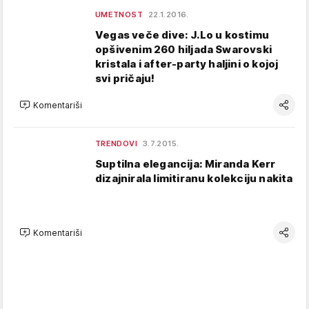
UMETNOST
22.1.2016.
Vegas veče dive: J.Lo u kostimu
opšivenim 260 hiljada Swarovski
kristala i after-party haljini o kojoj
svi pričaju!
Komentariši
TRENDOVI
3.7.2015.
Suptilna elegancija: Miranda Kerr
dizajnirala limitiranu kolekciju nakita
Komentariši