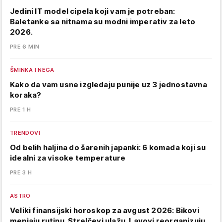
Jedini IT model cipela koji vam je potreban:
Baletanke sa nitnama su modni imperativ za leto
2026.
PRE 6 MIN
ŠMINKA I NEGA
Kako da vam usne izgledaju punije uz 3 jednostavna
koraka?
PRE 1 H
TRENDOVI
Od belih haljina do šarenih japanki: 6 komada koji su
idealni za visoke temperature
PRE 3 H
ASTRO
Veliki finansijski horoskop za avgust 2026: Bikovi
menjaju rutinu, Strelčevi ulažu, Lavovi reorganizuju