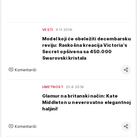
VESTI
4.11.2016.
Model koji će obeležiti decembarsku
reviju: Raskošna kreacija Victoria's
Secret opšivena sa 450.000
Swarovski kristala
Komentariši
UMETNOST
23.6.2016.
Glamur na britanski način: Kate
Middleton u neverovatno elegantnoj
haljini!
Komentariši