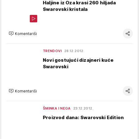
Haljine iz Oza krasi 260 hiljada
Swarovski kristala
Komentariši
TRENDOVI
28.12.2012.
Novi gostujući dizajneri kuće
Swarovski
Komentariši
ŠMINKA I NEGA
23.12.2012.
Proizvod dana: Swarovski Edition