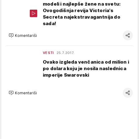
modeli i najlepše žene na svetu:
Ovogodišnja revija Victoria's
Secreta najekstravagantnija do
sada!
Komentariši
VESTI
25.7.2017.
Ovako izgleda venčanica od milion i
po dolara koju je nosila naslednica
imperije Swarovski
Komentariši