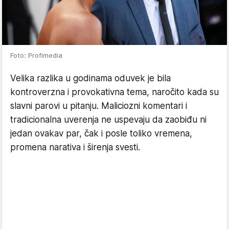
Foto: Profimedia
Velika razlika u godinama oduvek je bila
kontroverzna i provokativna tema, naročito kada su
slavni parovi u pitanju. Maliciozni komentari i
tradicionalna uverenja ne uspevaju da zaobiđu ni
jedan ovakav par, čak i posle toliko vremena,
promena narativa i širenja svesti.