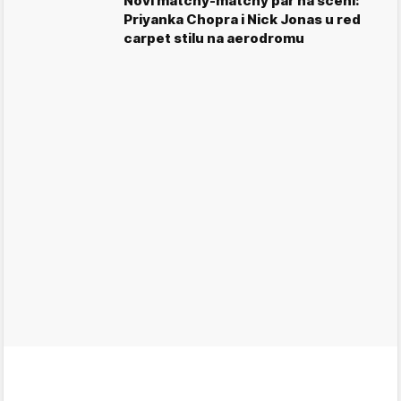
Novi matchy-matchy par na sceni:
Priyanka Chopra i Nick Jonas u red
carpet stilu na aerodromu