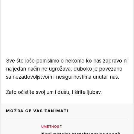
Sve što loše pomislimo o nekome ko nas zapravo ni
na jedan način ne ugrožava, duboko je povezano
sa nezadovoljstvom i nesigurnostima unutar nas.
Zato očistite svoj um i dušu, i širite ljubav.
MOŽDA ĆE VAS ZANIMATI
UMETNOST