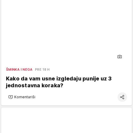
ŠMINKA I NEGA
PRE 18 H
Kako da vam usne izgledaju punije uz 3
jednostavna koraka?
Komentariši