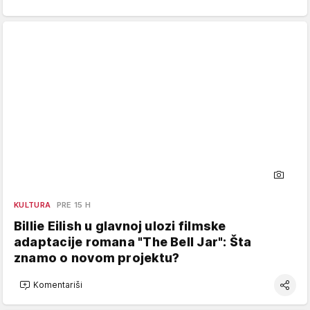
KULTURA
PRE 15 H
Billie Eilish u glavnoj ulozi filmske
adaptacije romana "The Bell Jar": Šta
znamo o novom projektu?
Komentariši