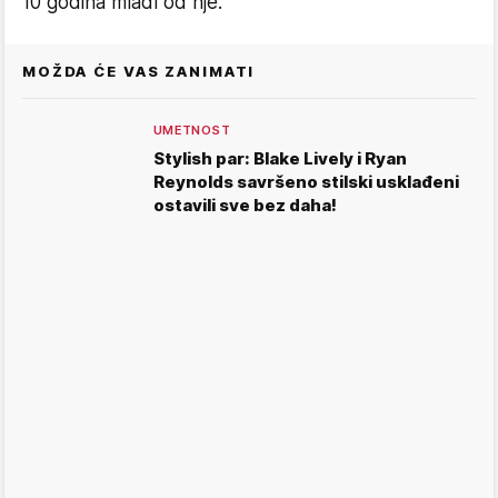
10 godina mlađi od nje.
MOŽDA ĆE VAS ZANIMATI
UMETNOST
Stylish par: Blake Lively i Ryan
Reynolds savršeno stilski usklađeni
ostavili sve bez daha!