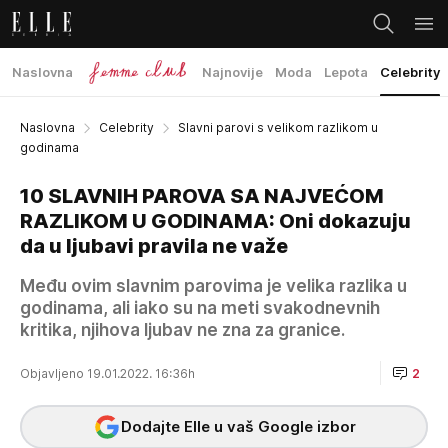
Naslovna
Najnovije
Moda
Lepota
Celebrity
Naslovna
Celebrity
Slavni parovi s velikom razlikom u
godinama
10 SLAVNIH PAROVA SA NAJVEĆOM
RAZLIKOM U GODINAMA: Oni dokazuju
da u ljubavi pravila ne važe
Među ovim slavnim parovima je velika razlika u
godinama, ali iako su na meti svakodnevnih
kritika, njihova ljubav ne zna za granice.
Objavljeno 19.01.2022. 16:36h
2
Dodajte Elle u vaš Google izbor