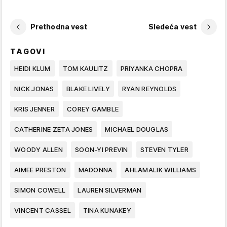
Prethodna vest
Sledeća vest
TAGOVI
HEIDI KLUM
TOM KAULITZ
PRIYANKA CHOPRA
NICK JONAS
BLAKE LIVELY
RYAN REYNOLDS
KRIS JENNER
COREY GAMBLE
CATHERINE ZETA JONES
MICHAEL DOUGLAS
WOODY ALLEN
SOON-YI PREVIN
STEVEN TYLER
AIMEE PRESTON
MADONNA
AHLAMALIK WILLIAMS
SIMON COWELL
LAUREN SILVERMAN
VINCENT CASSEL
TINA KUNAKEY