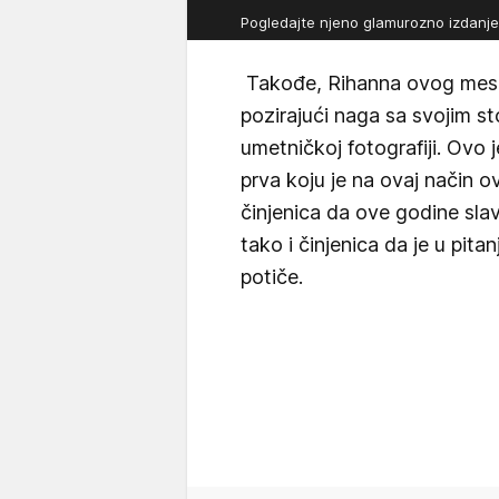
Pogledajte njeno glamurozno izdanj
Takođe, Rihanna ovog mesec
pozirajući naga sa svojim s
umetničkoj fotografiji. Ovo 
prva koju je na ovaj način o
činjenica da ove godine slav
tako i činjenica da je u pit
potiče.