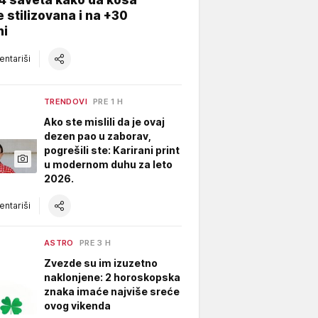
 stilizovana i na +30
ni
ntariši
TRENDOVI
PRE 1 H
Ako ste mislili da je ovaj
dezen pao u zaborav,
pogrešili ste: Karirani print
u modernom duhu za leto
2026.
ntariši
ASTRO
PRE 3 H
Zvezde su im izuzetno
naklonjene: 2 horoskopska
znaka imaće najviše sreće
ovog vikenda