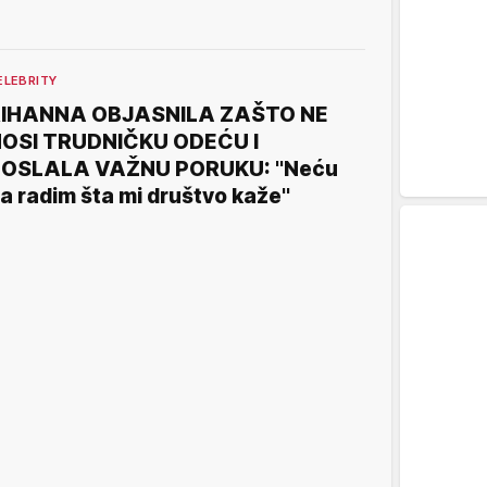
ELEBRITY
RIHANNA OBJASNILA ZAŠTO NE
OSI TRUDNIČKU ODEĆU I
OSLALA VAŽNU PORUKU: ''Neću
a radim šta mi društvo kaže''