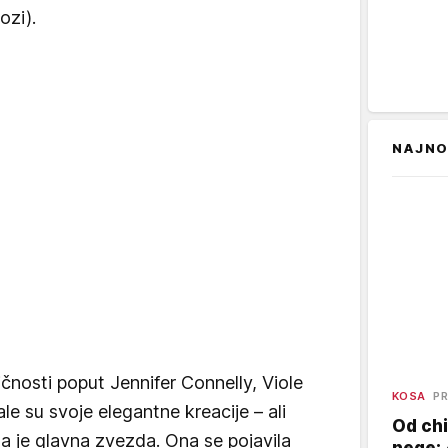
ozi).
NAJNO
čnosti poput Jennifer Connelly, Viole
KOSA
PR
le su svoje elegantne kreacije – ali
Od chi
a je glavna zvezda. Ona se pojavila
nege: 