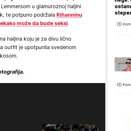
Lemmersom u glamuroznoj haljini
ostane
stepe
ak, te potpuno podržala
Rihanninu
tekako može da bude seksi
.
Kome
a haljina koju je za divu lično
 a outfit je upotpunila svedenom
 kosom.
otografija.
Kome