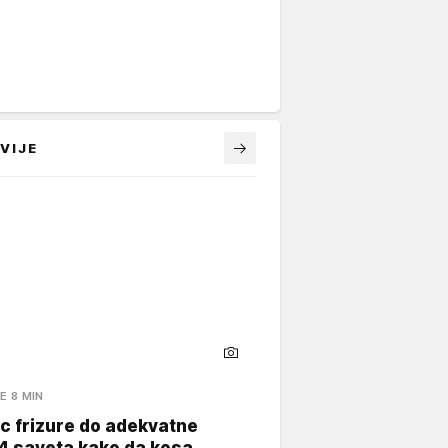
VIJE
E 8 MIN
c frizure do adekvatne
4 saveta kako da kosa