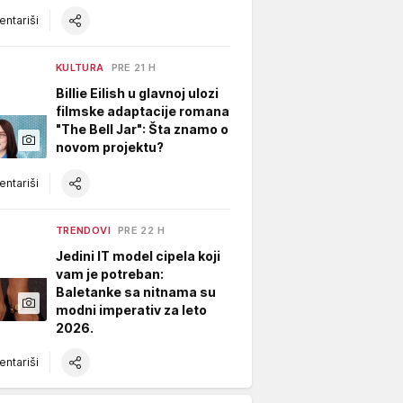
ntariši
KULTURA
PRE 21 H
Billie Eilish u glavnoj ulozi
filmske adaptacije romana
"The Bell Jar": Šta znamo o
novom projektu?
ntariši
TRENDOVI
PRE 22 H
Jedini IT model cipela koji
vam je potreban:
Baletanke sa nitnama su
modni imperativ za leto
2026.
ntariši