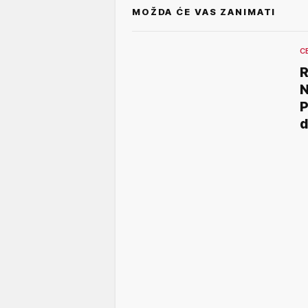
MOŽDA ĆE VAS ZANIMATI
C
N
P
d