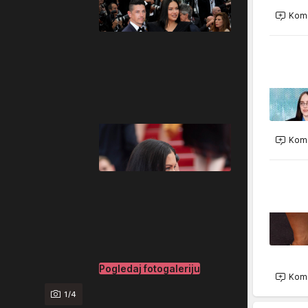
Kome
Kome
Pogledaj fotogaleriju
Kome
1/4