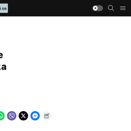
i se
e
za