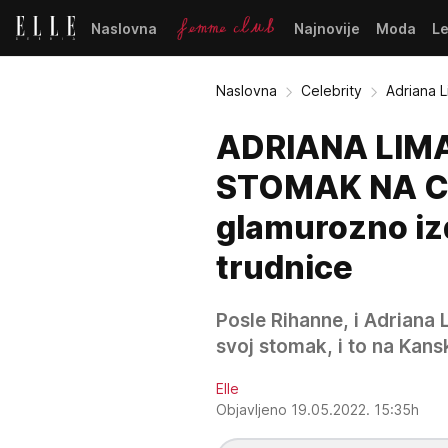
Naslovna
Najnovije
Moda
L
Naslovna
Celebrity
Adriana 
ADRIANA LIM
STOMAK NA CR
glamurozno iz
trudnice
Posle Rihanne, i Adriana
svoj stomak, i to na Kans
Elle
Objavljeno 19.05.2022. 15:35h