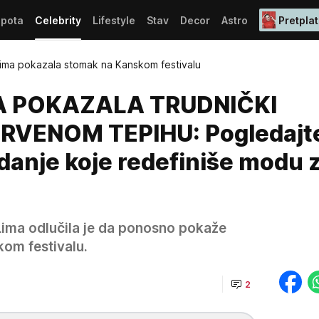
epota
Celebrity
Lifestyle
Stav
Decor
Astro
Pretplat
Lima pokazala stomak na Kanskom festivalu
A POKAZALA TRUDNIČKI
VENOM TEPIHU: Pogledajt
danje koje redefiniše modu 
 Lima odlučila je da ponosno pokaže
kom festivalu.
2