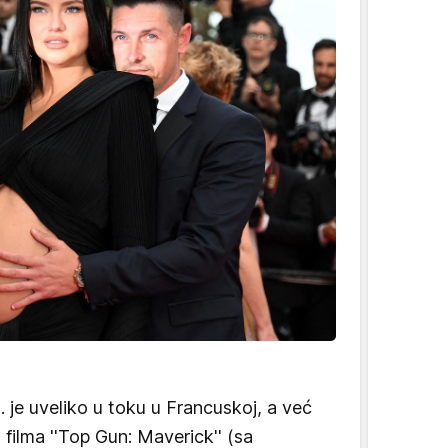
 je uveliko u toku u Francuskoj, a već
 filma ''Top Gun: Maverick'' (sa