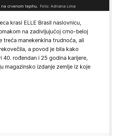
e na crvenom tepihu.
Foto: Adriana Lima
a krasi ELLE Brasil naslovnicu,
tomakom na zadivljujućoj crno-beloj
je treća manekenkina trudnoća, ali
vekovečila, a povod je bila kako
i 40. rođendan i 25 godina karijere,
anju magazinsko izdanje zemlje iz koje