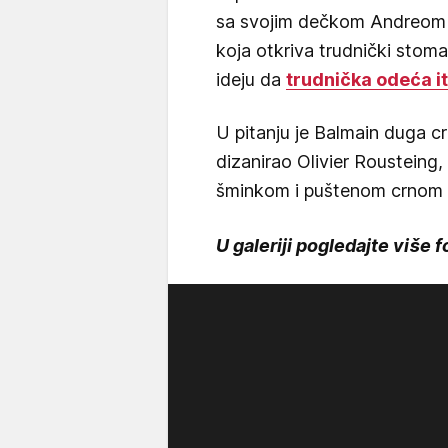
sa svojim dečkom Andreom 
koja otkriva trudnički stom
ideju da
trudnička odeća i
U pitanju je Balmain duga crn
dizanirao Olivier Rousteing,
šminkom i puštenom crnom
U galeriji pogledajte više f