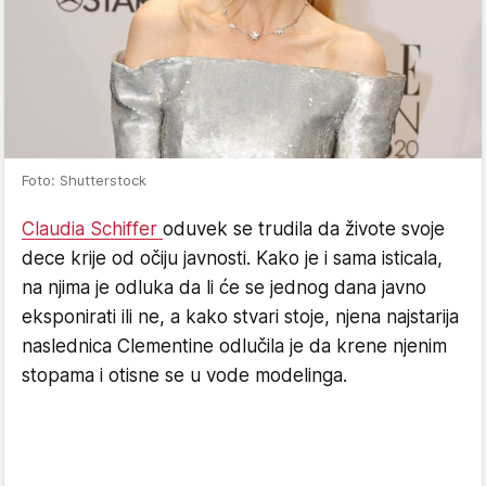
Foto: Shutterstock
Claudia Schiffer
oduvek se trudila da živote svoje
dece krije od očiju javnosti. Kako je i sama isticala,
na njima je odluka da li će se jednog dana javno
eksponirati ili ne, a kako stvari stoje, njena najstarija
naslednica Clementine odlučila je da krene njenim
stopama i otisne se u vode modelinga.