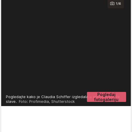
1/6
Pogledaj
Pogledajte kako je Claudia Schiffer izgledala u vreme najveće
fotogaleriju
slave.
Foto: Profimedia, Shutterstock