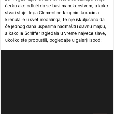
ćerku ako odluči da se bavi manekenstvom, a kako
stvari stoje, lepa Clementine krupnim koracima
krenula je u svet modelinga, te nije iskuljučeno da
će jednog dana uspesima nadmašiti i slavnu majku,
a kako je Schiffer izgledala u vreme najveće slave,
ukoliko ste propustili, pogledajte u galeriji ispod: