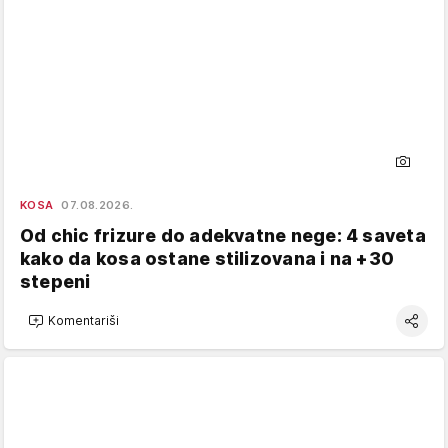
KOSA
07.08.2026.
Od chic frizure do adekvatne nege: 4 saveta
kako da kosa ostane stilizovana i na +30
stepeni
Komentariši