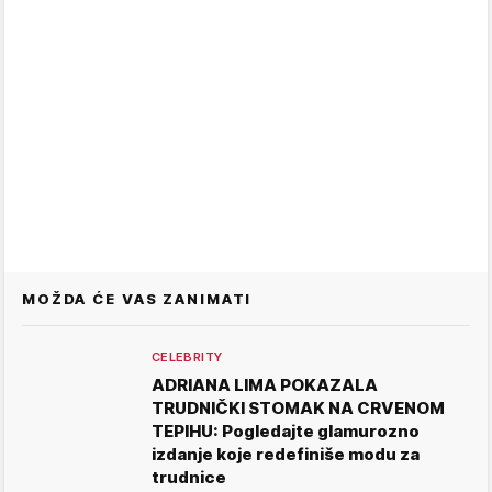
MOŽDA ĆE VAS ZANIMATI
CELEBRITY
ADRIANA LIMA POKAZALA
TRUDNIČKI STOMAK NA CRVENOM
TEPIHU: Pogledajte glamurozno
izdanje koje redefiniše modu za
trudnice