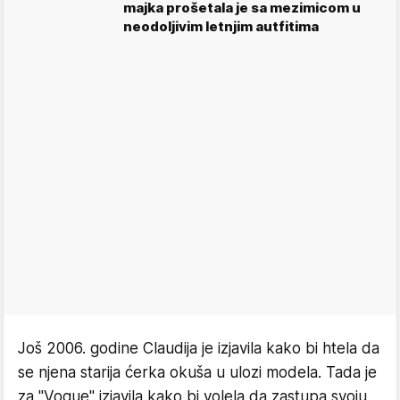
majka prošetala je sa mezimicom u
neodoljivim letnjim autfitima
Još 2006. godine Claudija je izjavila kako bi htela da
se njena starija ćerka okuša u ulozi modela. Tada je
za "Vogue" izjavila kako bi volela da zastupa svoju