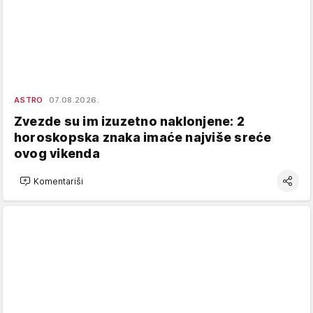
ASTRO
07.08.2026.
Zvezde su im izuzetno naklonjene: 2
horoskopska znaka imaće najviše sreće
ovog vikenda
Komentariši