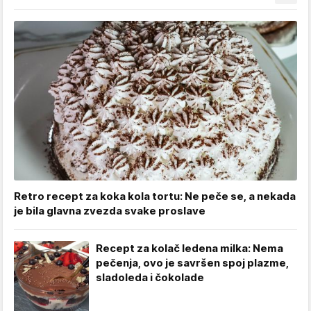
Retro recept za koka kola tortu: Ne peče se, a nekada
je bila glavna zvezda svake proslave
Recept za kolač ledena milka: Nema
pečenja, ovo je savršen spoj plazme,
sladoleda i čokolade