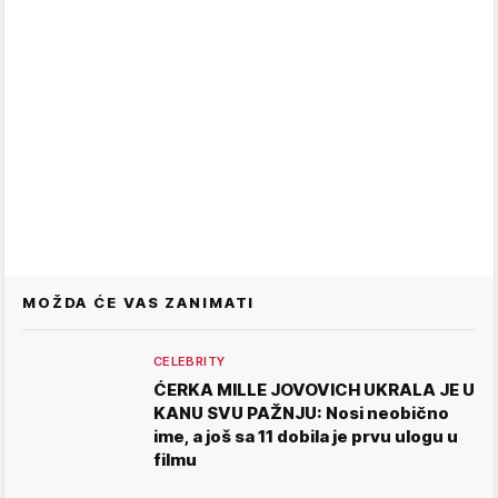
MOŽDA ĆE VAS ZANIMATI
CELEBRITY
ĆERKA MILLE JOVOVICH UKRALA JE U
KANU SVU PAŽNJU: Nosi neobično
ime, a još sa 11 dobila je prvu ulogu u
filmu