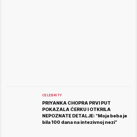
CELEBRITY
PRIYANKA CHOPRA PRVI PUT
POKAZALA ĆERKU I OTKRILA
NEPOZNATE DETALJE: "Moja beba je
bila 100 dana na intezivnoj nezi"