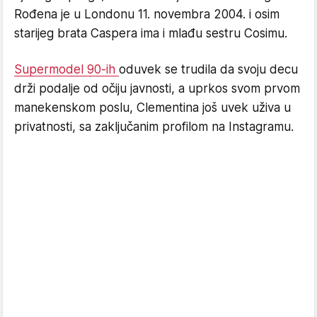
Rođena je u Londonu 11. novembra 2004. i osim
starijeg brata Caspera ima i mlađu sestru Cosimu.
Supermodel 90-ih
oduvek se trudila da svoju decu
drži podalje od očiju javnosti, a uprkos svom prvom
manekenskom poslu, Clementina još uvek uživa u
privatnosti, sa zaključanim profilom na Instagramu.