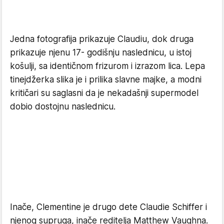
Jedna fotografija prikazuje Claudiu, dok druga
prikazuje njenu 17- godišnju naslednicu, u istoj
košulji, sa identičnom frizurom i izrazom lica. Lepa
tinejdžerka slika je i prilika slavne majke, a modni
kritičari su saglasni da je nekadašnji supermodel
dobio dostojnu naslednicu.
Inače, Clementine je drugo dete Claudie Schiffer i
njenog supruga, inače reditelja Matthew Vaughna.