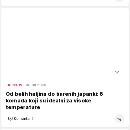
TRENDOVI
06.08.2026.
Od belih haljina do šarenih japanki: 6
komada koji su idealni za visoke
temperature
Komentariši