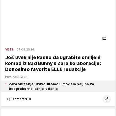
VESTI
07.08.2026.
Još uvek nije kasno da ugrabite omiljeni
komad iz Bad Bunny x Zara kolaboracije:
Donosimo favorite ELLE redakcije
POVEZANE VESTI
Zara sniženje: Izdvojili smo 5 modela haljina za
besprekorna letnja izdanja
Komentariši