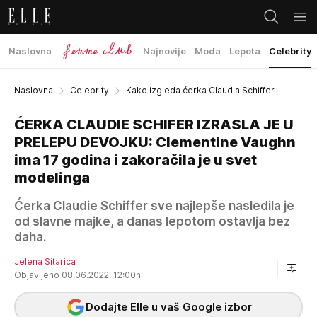
Naslovna
Najnovije
Moda
Lepota
Celebrity
Naslovna
Celebrity
Kako izgleda ćerka Claudia Schiffer
ĆERKA CLAUDIE SCHIFER IZRASLA JE U
PRELEPU DEVOJKU: Clementine Vaughn
ima 17 godina i zakoračila je u svet
modelinga
Ćerka Claudie Schiffer sve najlepše nasledila je
od slavne majke, a danas lepotom ostavlja bez
daha.
Jelena Sitarica
Objavljeno 08.06.2022. 12:00h
Dodajte Elle u vaš Google izbor