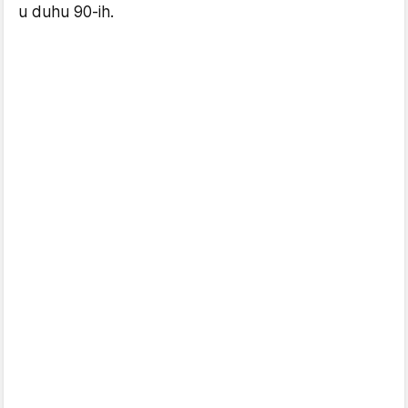
u duhu 90-ih.