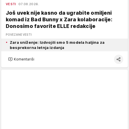
VESTI
07.08.2026.
Još uvek nije kasno da ugrabite omiljeni
komad iz Bad Bunny x Zara kolaboracije:
Donosimo favorite ELLE redakcije
POVEZANE VESTI
Zara sniženje: Izdvojili smo 5 modela haljina za
besprekorna letnja izdanja
Komentariši