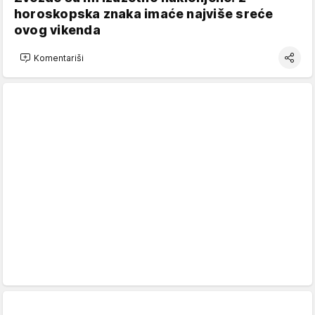
horoskopska znaka imaće najviše sreće
ovog vikenda
Komentariši