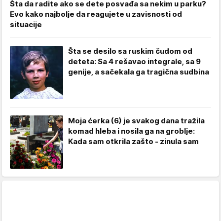
Šta da radite ako se dete posvađa sa nekim u parku?
Evo kako najbolje da reagujete u zavisnosti od
situacije
Šta se desilo sa ruskim čudom od
deteta: Sa 4 rešavao integrale, sa 9
genije, a sačekala ga tragična sudbina
Moja ćerka (6) je svakog dana tražila
komad hleba i nosila ga na groblje:
Kada sam otkrila zašto - zinula sam