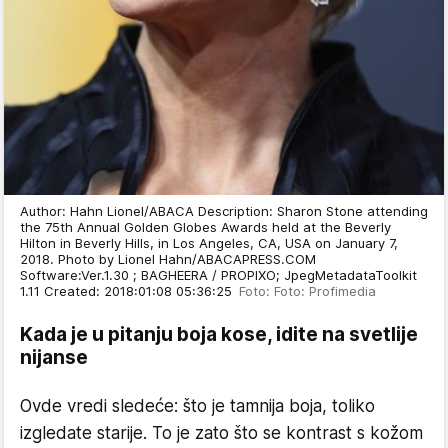
Author: Hahn Lionel/ABACA Description: Sharon Stone attending
the 75th Annual Golden Globes Awards held at the Beverly
Hilton in Beverly Hills, in Los Angeles, CA, USA on January 7,
2018. Photo by Lionel Hahn/ABACAPRESS.COM
Software:Ver.1.30 ; BAGHEERA / PROPIXO; JpegMetadataToolkit
1.11 Created: 2018:01:08 05:36:25
Foto: Foto: Profimedia
Kada je u pitanju boja kose, idite na svetlije
nijanse
Ovde vredi sledeće: što je tamnija boja, toliko
izgledate starije. To je zato što se kontrast s kožom