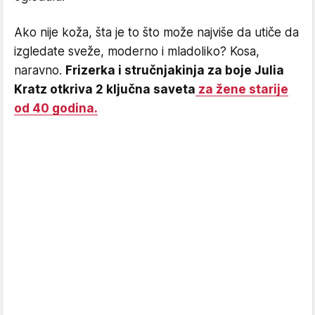
Ako nije koža, šta je to što može najviše da utiče da
izgledate sveže, moderno i mladoliko? Kosa,
naravno.
Frizerka i stručnjakinja za boje Julia
Kratz otkriva 2 ključna saveta
za žene starije
od 40 godina.