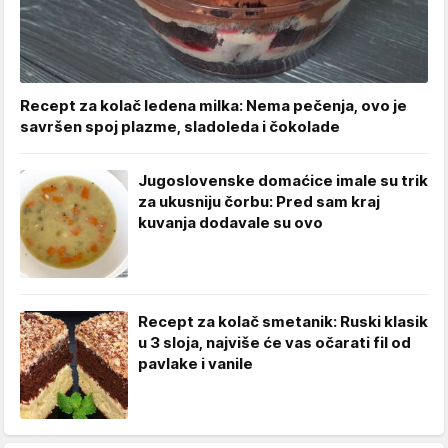
Recept za kolač ledena milka: Nema pečenja, ovo je
savršen spoj plazme, sladoleda i čokolade
Jugoslovenske domaćice imale su trik
za ukusniju čorbu: Pred sam kraj
kuvanja dodavale su ovo
Recept za kolač smetanik: Ruski klasik
u 3 sloja, najviše će vas očarati fil od
pavlake i vanile