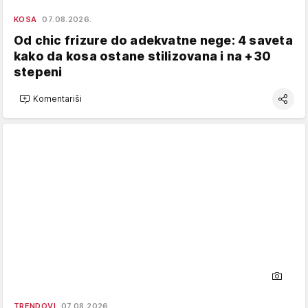
KOSA
07.08.2026.
Od chic frizure do adekvatne nege: 4 saveta
kako da kosa ostane stilizovana i na +30
stepeni
Komentariši
TRENDOVI
07.08.2026.