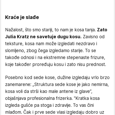
Kraće je slađe
Nažalost, što smo stariji, to nam je kosa tanja.
Zato
Julia Kratz ne savetuje dugu kosu.
Zavisno od
teksture, kosa nam može izgledati nezdravo i
slomljeno, zbog čega izgledamo starije. To se
takođe odnosi i na ekstremne stepenaste frizure,
koje također proređuju kosu i zato nisu prednost.
Posebno kod sede kose, dužine izgledaju vrlo brzo
zanemarene: „Struktura sede kose je jako nemirna,
kosa voli da strši kao male antene iz glave“,
objašnjava profesionalna frizerka. "Kratka kosa
izgleda gušće pa stoga i zdravije. To vas čini
mlađom. Čak i prve sede vlasi izgledaju dobro uz