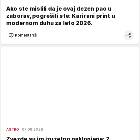
Ako ste mislili da je ovaj dezen pao u
zaborav, pogrešili ste: Karirani print u
modernom duhu za leto 2026.
Komentariši
ASTRO
07.08.2026.
Zvezde su im izuzetno naklonjene: 2