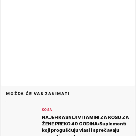
MOŽDA ĆE VAS ZANIMATI
KOSA
NAJEFIKASNIJI VITAMINI ZA KOSU ZA
ŽENE PREKO 40 GODINA:Suplementi
koji progušćuju vlasi i sprečavaju