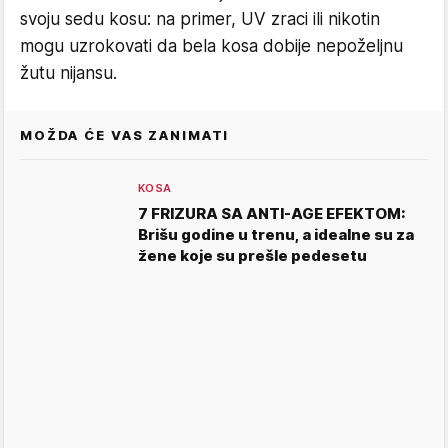
svoju sedu kosu: na primer, UV zraci ili nikotin
mogu uzrokovati da bela kosa dobije nepoželjnu
žutu nijansu.
MOŽDA ĆE VAS ZANIMATI
KOSA
7 FRIZURA SA ANTI-AGE EFEKTOM:
Brišu godine u trenu, a idealne su za
žene koje su prešle pedesetu