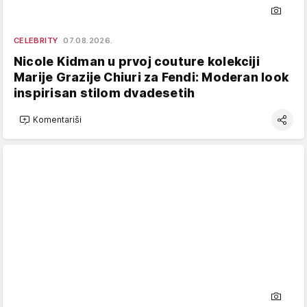
CELEBRITY
07.08.2026.
Nicole Kidman u prvoj couture kolekciji
Marije Grazije Chiuri za Fendi: Moderan look
inspirisan stilom dvadesetih
Komentariši