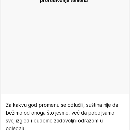
proređivanje temena
Za kakvu god promenu se odlučili, suština nije da
bežimo od onoga što jesmo, već da poboljšamo
svoj izgled i budemo zadovoljni odrazom u
ogledalu.