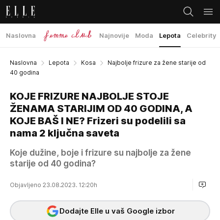
Naslovna
Najnovije
Moda
Lepota
Celebrity
Naslovna
Lepota
Kosa
Najbolje frizure za žene starije od
40 godina
KOJE FRIZURE NAJBOLJE STOJE
ŽENAMA STARIJIM OD 40 GODINA, A
KOJE BAŠ I NE? Frizeri su podelili sa
nama 2 ključna saveta
Koje dužine, boje i frizure su najbolje za žene
starije od 40 godina?
Objavljeno 23.08.2023. 12:20h
Dodajte Elle u vaš Google izbor