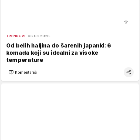
TRENDOVI
06.08.2026.
Od belih haljina do šarenih japanki: 6
komada koji su idealni za visoke
temperature
Komentariši