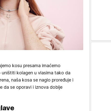
kujemo kosu presama imaćemo
 uništiti kolagen u vlasima tako da
rena, naša kosa se naglo proređuje i
e da se oporavi i iznova dobije
lave