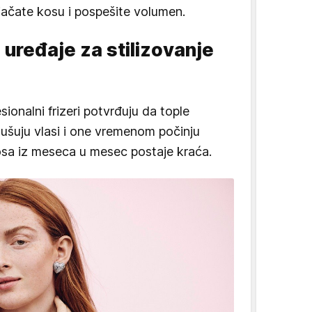
jačate kosu i pospešite volumen.
 uređaje za stilizovanje
sionalni frizeri potvrđuju da tople
sušuju vlasi i one vremenom počinju
osa iz meseca u mesec postaje kraća.