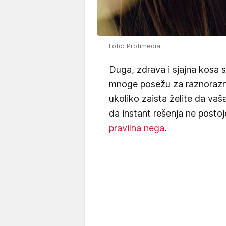
Foto: Profimedia
Duga, zdrava i sjajna kosa
mnoge posežu za raznorazni
ukoliko zaista želite da vaš
da instant rešenja ne postoj
pravilna nega
.