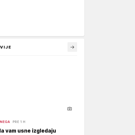
VIJE
 NEGA
PRE 1 H
a vam usne izgledaju