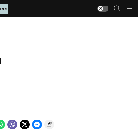
i se
u