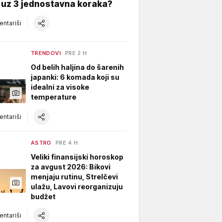
 uz 3 jednostavna koraka?
ntariši
TRENDOVI
PRE 2 H
Od belih haljina do šarenih
japanki: 6 komada koji su
idealni za visoke
temperature
ntariši
ASTRO
PRE 4 H
Veliki finansijski horoskop
za avgust 2026: Bikovi
menjaju rutinu, Strelčevi
ulažu, Lavovi reorganizuju
budžet
ntariši