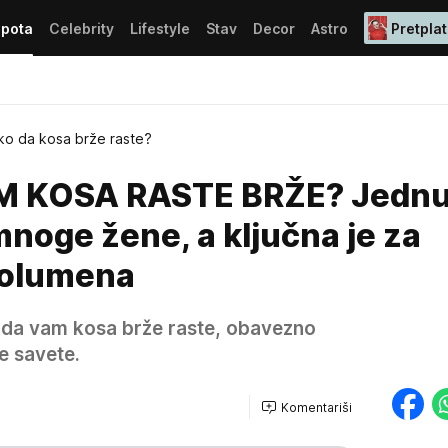
epota
Celebrity
Lifestyle
Stav
Decor
Astro
Pretplat
ko da kosa brže raste?
M KOSA RASTE BRŽE? Jedn
noge žene, a ključna je za
volumena
ko da vam kosa brže raste, obavezno
e savete.
Komentariši