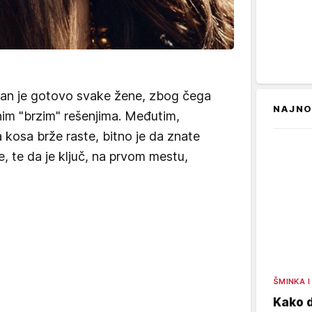
 san je gotovo svake žene, zbog čega
NAJNO
m "brzim" rešenjima. Međutim,
a kosa brže raste, bitno je da znate
e, te da je ključ, na prvom mestu,
ŠMINKA I
Kako d