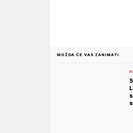
MOŽDA ĆE VAS ZANIMATI
K
5
L
s
s