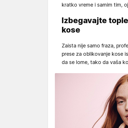
kratko vreme i samim tim, o
Izbegavajte tople
kose
Zaista nije samo fraza, profe
prese za oblikovanje kose i
da se lome, tako da vaša k