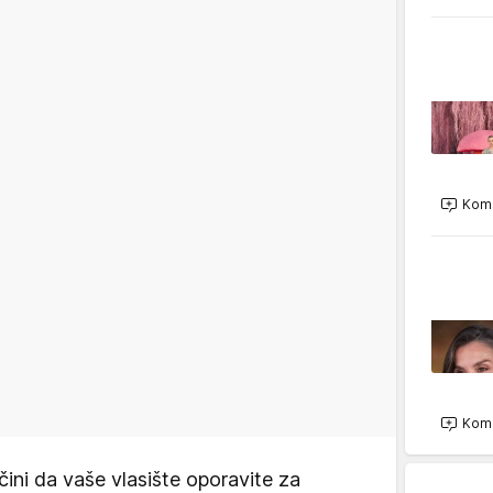
Kome
Kome
ini da vaše vlasište oporavite za