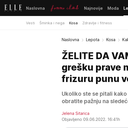
Naslovna
Najnovije
Moda
L
Vesti
Šminka i nega
Kosa
Zdravlje i fitness
Naslovna
Lepota
Kosa
Ka
ŽELITE DA VA
grešku prave m
frizuru punu 
Ukoliko ste se pitali ka
obratite pažnju na sledeć
Jelena Sitarica
Objavljeno 09.06.2022. 16:41h