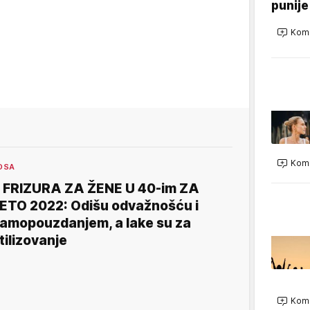
punije
Kome
Kome
OSA
 FRIZURA ZA ŽENE U 40-im ZA
ETO 2022: Odišu odvažnošću i
amopouzdanjem, a lake su za
tilizovanje
Kome