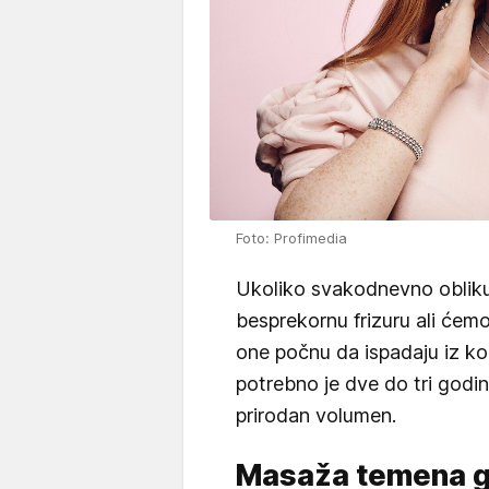
Foto: Profimedia
Ukoliko svakodnevno obli
besprekornu frizuru ali ćemo
one počnu da ispadaju iz ko
potrebno je dve do tri godin
prirodan volumen.
Masaža temena g