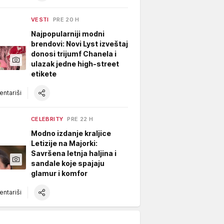
VESTI
PRE 20 H
Najpopularniji modni
brendovi: Novi Lyst izveštaj
donosi trijumf Chanela i
ulazak jedne high-street
etikete
ntariši
CELEBRITY
PRE 22 H
Modno izdanje kraljice
Letizije na Majorki:
Savršena letnja haljina i
sandale koje spajaju
glamur i komfor
ntariši