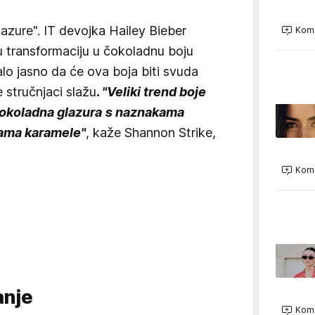
zure". IT devojka Hailey Bieber
Kome
u transformaciju u čokoladnu boju
alo jasno da će ova boja biti svuda
e stručnjaci slažu
. "
Veliki trend boje
 čokoladna glazura s naznakama
ama karamele"
, kaže Shannon Strike,
Kome
anje
Kome