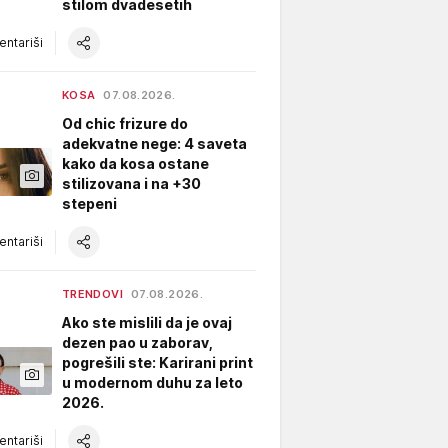
stilom dvadesetih
ntariši
KOSA
07.08.2026.
Od chic frizure do
adekvatne nege: 4 saveta
kako da kosa ostane
stilizovana i na +30
stepeni
ntariši
TRENDOVI
07.08.2026.
Ako ste mislili da je ovaj
dezen pao u zaborav,
pogrešili ste: Karirani print
u modernom duhu za leto
2026.
ntariši