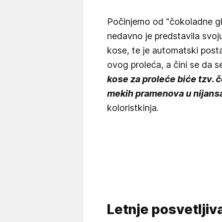
Počinjemo od "čokoladne gla
nedavno je predstavila svoj
kose, te je automatski post
ovog proleća, a čini se da s
kose za proleće biće tzv.
mekih pramenova u nijans
koloristkinja.
Letnje posvetljiv