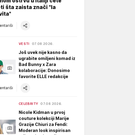
nom ostrvu u Italiji ćete
ti šta zaista znači "la
vita"
ntariši
VESTI
07.08.2026.
Još uvek nije kasno da
ugrabite omiljeni komad iz
Bad Bunny x Zara
kolaboracije: Donosimo
favorite ELLE redakcije
ntariši
CELEBRITY
07.08.2026.
Nicole Kidman u prvoj
couture kolekciji Marije
Grazije Chiuri za Fendi:
Moderan look inspirisan