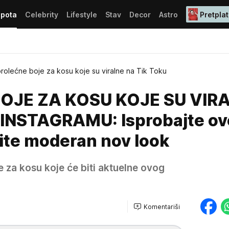
epota
Celebrity
Lifestyle
Stav
Decor
Astro
Pretplat
prolećne boje za kosu koje su viralne na Tik Toku
OJE ZA KOSU KOJE SU VIR
 INSTAGRAMU: Isprobajte ov
ite moderan nov look
 za kosu koje će biti aktuelne ovog
Komentariši