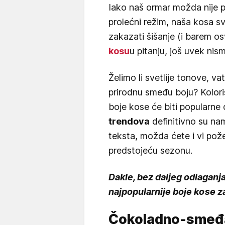
Iako naš ormar možda nije 
prolećni režim, naša kosa s
zakazati šišanje (i barem osv
kosu
u pitanju, još uvek ni
Želimo li svetlije tonove, va
prirodnu smeđu boju? Koloris
boje kose će biti popularne
trendova
definitivno su na
teksta, možda ćete i vi pož
predstojeću sezonu.
Dakle, bez daljeg odlaganja
najpopularnije boje kose 
Čokoladno-smeđ