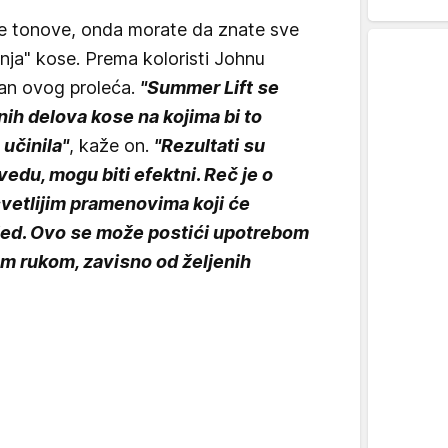
ije tonove, onda morate da znate sve
anja" kose. Prema koloristi Johnu
man ovog proleća.
"Summer Lift se
nih delova kose na kojima bi to
učinila"
, kaže on.
"Rezultati su
zvedu, mogu biti efektni. Reč je o
svetlijim pramenovima koji će
gled. Ovo se može postići upotrebom
nom rukom, zavisno od željenih