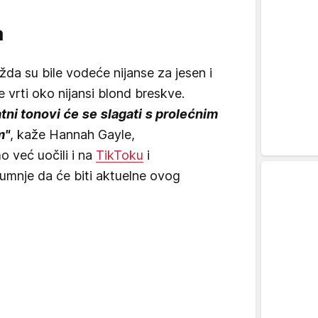
a
žda su bile vodeće nijanse za jesen i
e vrti oko nijansi blond breskve.
latni tonovi će se slagati s prolećnim
m"
, kaže Hannah Gayle,
o već uočili i na
TikToku
i
umnje da će biti aktuelne ovog