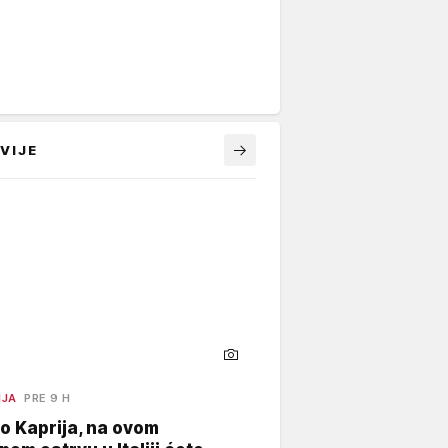
VIJE
NJA
PRE 9 H
o Kaprija, na ovom