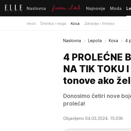
Naslovna
Najnovije
Moda
L
Vesti
Šminka i nega
Kosa
Zdravlje i fitness
Naslovna
Lepota
Kosa
4 
4 PROLEĆNE B
NA TIK TOKU I
tonove ako žel
Donosimo četiri nove boje
proleća!
Objavljeno 04.03.2024. 15:03h