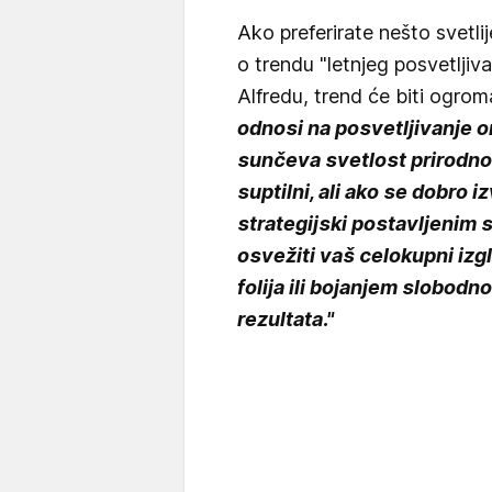
Ako preferirate nešto svetl
o trendu "letnjeg posvetljiv
Alfredu, trend će biti ogro
odnosi na posvetljivanje o
sunčeva svetlost prirodno 
suptilni, ali ako se dobro i
strategijski postavljenim 
osvežiti vaš celokupni iz
folija ili bojanjem slobod
rezultata."