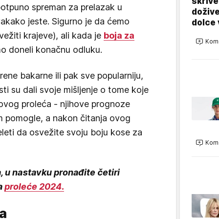
skrive
potpuno spreman za prelazak u
dožive
vakako jeste. Sigurno je da ćemo
dolce 
ežiti krajeve), ali kada je
boja za
Kome
smo doneli konačnu odluku.
trene bakarne ili pak sve popularniju,
ti su dali svoje mišljenje o tome koje
 ovog proleća - njihove prognoze
m pomogle, a nakon čitanja ovog
eleti da osvežite svoju boju kose za
Kome
, u nastavku pronađite četiri
za
proleće 2024.
a