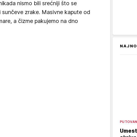
ikada nismo bili srećniji što se
i sunčeve zrake. Masivne kapute od
mare, a čizme pakujemo na dno
NAJNO
PUTOVA
Umest