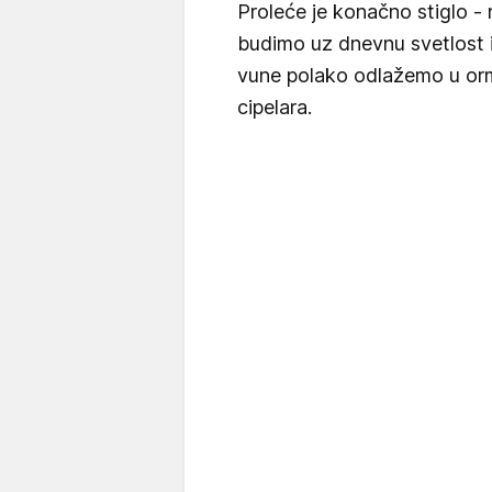
Proleće je konačno stiglo - n
budimo uz dnevnu svetlost 
vune polako odlažemo u or
cipelara.