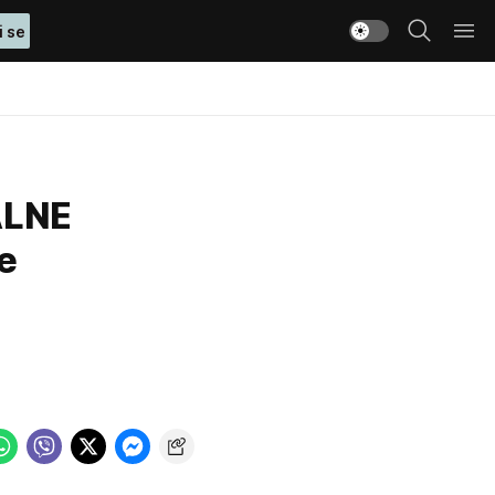
i se
ALNE
e