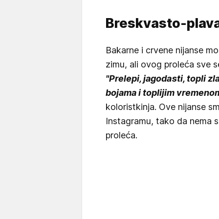
Breskvasto-plav
Bakarne i crvene nijanse mo
zimu, ali ovog proleća sve s
"Prelepi, jagodasti, topli z
bojama i toplijim vremeno
koloristkinja. Ove nijanse sm
Instagramu, tako da nema s
proleća.