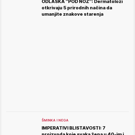
ODLASKA ''POD NOŽ'': Dermatolozi
otkrivaju 5 prirodnih načina da
umanjite znakove starenja
ŠMINKA I NEGA
IMPERATIVI BLISTAVOSTI: 7
proizvoda koje svaka žena u 40-im i