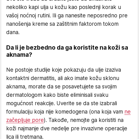
nekoliko kapi ulja u kožu kao poslednji korak u
vašoj noćnoj rutini. Ili ga nanesite neposredno pre
nanošenja kreme sa zaštitnim faktorom tokom
dana.
Da li je bezbedno da ga koristite na koži sa
aknama?
Ne postoje studije koje pokazuju da ulje izaziva
kontaktni dermatitis, ali ako imate kožu sklonu
aknama, morate da se posavetujete sa svojim
dermatologom kako biste eliminisali svaku
mogućnost reakcije. Uverite se da ste izabrali
formulaciju koja nije komedogena (ona koja vam
ne
začepljuje pore
). Takođe, nemojte ga koristiti na
koži najmanje dve nedelje pre invazivne operacije
lica ili tretmana.