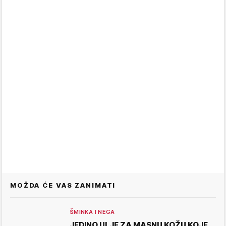
MOŽDA ĆE VAS ZANIMATI
ŠMINKA I NEGA
JEDINO ULJE ZA MASNU KOŽU KOJE