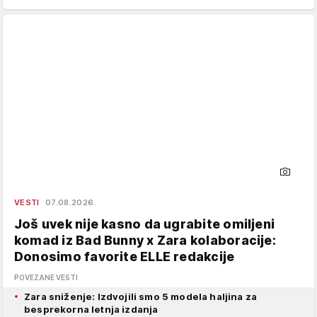
VESTI
07.08.2026.
Još uvek nije kasno da ugrabite omiljeni
komad iz Bad Bunny x Zara kolaboracije:
Donosimo favorite ELLE redakcije
POVEZANE VESTI
Zara sniženje: Izdvojili smo 5 modela haljina za
besprekorna letnja izdanja