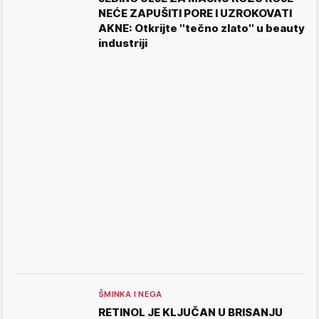
NEĆE ZAPUŠITI PORE I UZROKOVATI
AKNE: Otkrijte ''tečno zlato'' u beauty
industriji
ŠMINKA I NEGA
RETINOL JE KLJUČAN U BRISANJU