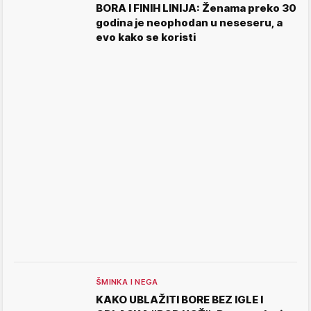
BORA I FINIH LINIJA: Ženama preko 30
godina je neophodan u neseseru, a
evo kako se koristi
ŠMINKA I NEGA
KAKO UBLAŽITI BORE BEZ IGLE I