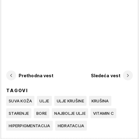
Prethodna vest
Sledeća vest
TAGOVI
SUVA KOŽA
ULJE
ULJE KRUŠINE
KRUŠINA
STARENJE
BORE
NAJBOLJE ULJE
VITAMIN C
HIPERPIGMENTACIJA
HIDRATACIJA