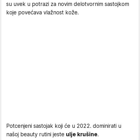
su uvek u potrazi za novim delotvornim sastojkom
koje povećava vlažnost kože.
Potcenjeni sastojak koji će u 2022. dominirati u
našoj beauty rutini jeste
ulje krušine
.