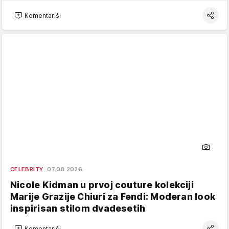
Komentariši
CELEBRITY
07.08.2026.
Nicole Kidman u prvoj couture kolekciji
Marije Grazije Chiuri za Fendi: Moderan look
inspirisan stilom dvadesetih
Komentariši