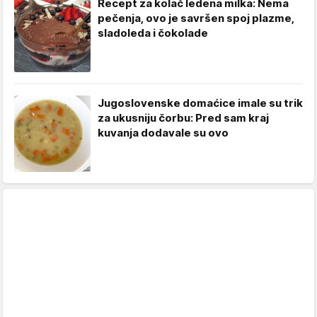
Recept za kolač ledena milka: Nema
pečenja, ovo je savršen spoj plazme,
sladoleda i čokolade
Jugoslovenske domaćice imale su trik
za ukusniju čorbu: Pred sam kraj
kuvanja dodavale su ovo