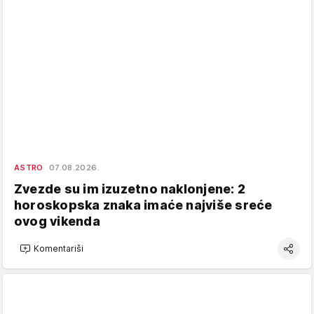
ASTRO
07.08.2026.
Zvezde su im izuzetno naklonjene: 2
horoskopska znaka imaće najviše sreće
ovog vikenda
Komentariši