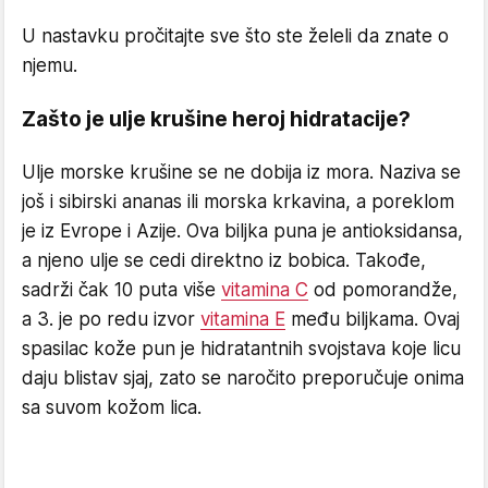
U nastavku pročitajte sve što ste želeli da znate o
njemu.
Zašto je ulje krušine heroj hidratacije?
Ulje morske krušine se ne dobija iz mora. Naziva se
još i sibirski ananas ili morska krkavina, a poreklom
je iz Evrope i Azije. Ova biljka puna je antioksidansa,
a njeno ulje se cedi direktno iz bobica. Takođe,
sadrži čak 10 puta više
vitamina C
od pomorandže,
a 3. je po redu izvor
vitamina E
među biljkama. Ovaj
spasilac kože pun je hidratantnih svojstava koje licu
daju blistav sjaj, zato se naročito preporučuje onima
sa suvom kožom lica.