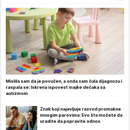
Mislila sam da je povučen, a onda sam čula dijagnozu i
raspala se: Iskrena ispovest majke dečaka sa
autizmom
Znak koji najavljuje razvod promakne
mnogim parovima: Evo šta možete da
uradite da popravite odnos