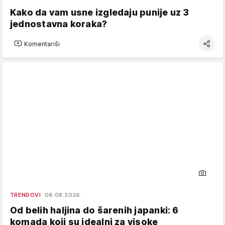
Kako da vam usne izgledaju punije uz 3
jednostavna koraka?
Komentariši
TRENDOVI
06.08.2026.
Od belih haljina do šarenih japanki: 6
komada koji su idealni za visoke