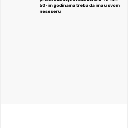
50-im godinama treba da ima u svom
neseseru