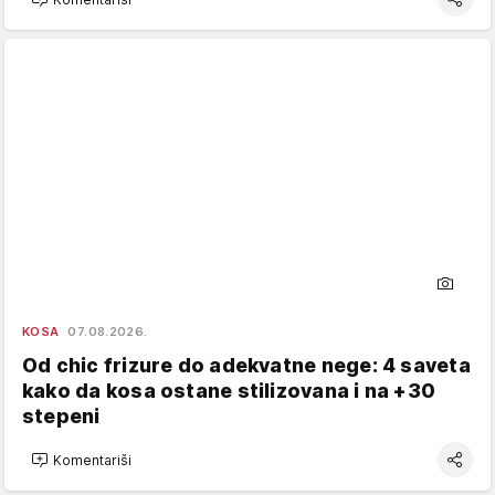
KOSA
07.08.2026.
Od chic frizure do adekvatne nege: 4 saveta
kako da kosa ostane stilizovana i na +30
stepeni
Komentariši