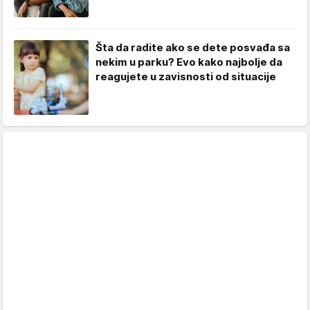
Šta da radite ako se dete posvađa sa
nekim u parku? Evo kako najbolje da
reagujete u zavisnosti od situacije