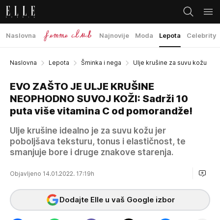
Naslovna
Najnovije
Moda
Lepota
Celebrity
Naslovna
Lepota
Šminka i nega
Ulje krušine za suvu kožu
EVO ZAŠTO JE ULJE KRUŠINE
NEOPHODNO SUVOJ KOŽI: Sadrži 10
puta više vitamina C od pomorandže!
Ulje krušine idealno je za suvu kožu jer
poboljšava teksturu, tonus i elastičnost, te
smanjuje bore i druge znakove starenja.
Objavljeno 14.01.2022. 17:19h
Dodajte Elle u vaš Google izbor