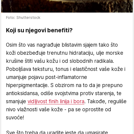
Foto: Shutterstock
Koji su njegovi benefiti?
Osim što vas nagrađuje blistavim sjajem tako što
koži obezbeđuje trenutnu hidrataciju, ulje morske
krušine štiti vašu kožu i od slobodnih radikala.
Poboljšava teksturu, tonus i elastičnost vaše kože i
umanjuje pojavu post-inflamatorne
hiperpigmentacije. S obzirom na to da je prepuno
antioksidansa, odiše svojstvima protiv starenja, te
smanjuje
vidljivost finih linija i bora
. Takođe, reguliše
nivo vlažnosti vaše kože - pa se oprostite od
suvoće!
Sve što treba da uradite jeste da umasirate