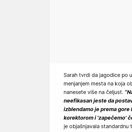
Sarah tvrdi da jagodice po
menjanjem mesta na koja ob
nanesete više na čeljust.
“N
neefikasan jeste da postav
izblendamo je prema gore i
korektorom i 'zapečemo' č
je objašnjavala standardnu 