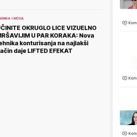
MINKA I NEGA
Kome
ČINITE OKRUGLO LICE VIZUELNO
RŠAVIJIM U PAR KORAKA: Nova
ehnika konturisanja na najlakši
ačin daje LIFTED EFEKAT
Kome
Kome