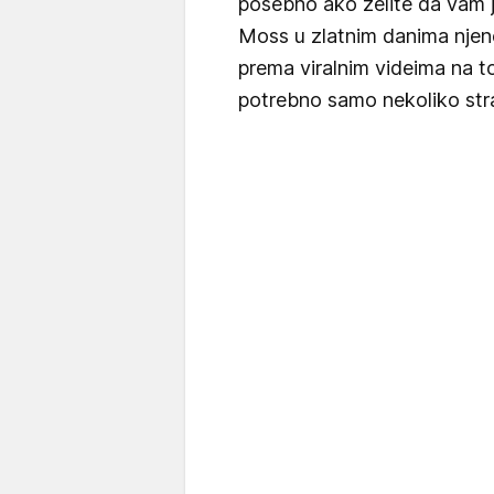
posebno ako želite da vam j
Moss u zlatnim danima njene
prema viralnim videima na to
potrebno samo nekoliko str