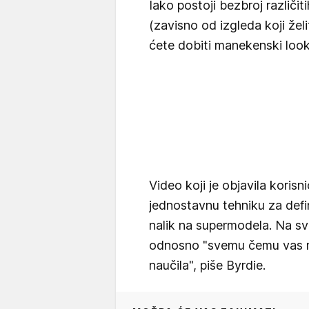
Iako postoji bezbroj različiti
(zavisno od izgleda koji želi
ćete dobiti manekenski loo
Video koji je objavila korisn
jednostavnu tehniku ​​za defi
nalik na supermodela. Na sv
odnosno "svemu čemu vas ma
naučila", piše Byrdie.