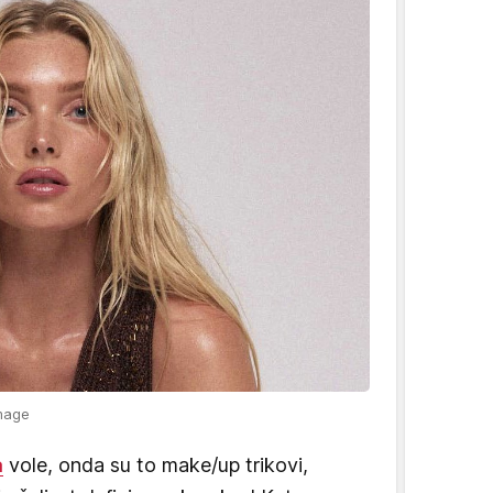
image
a
vole, onda su to make/up trikovi,