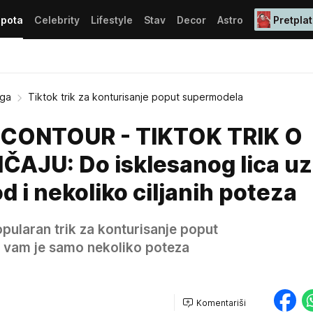
epota
Celebrity
Lifestyle
Stav
Decor
Astro
Pretplat
ega
Tiktok trik za konturisanje poput supermodela
CONTOUR - TIKTOK TRIK O
ČAJU: Do isklesanog lica uz
d i nekoliko ciljanih poteza
pularan trik za konturisanje poput
 vam je samo nekoliko poteza
Komentariši