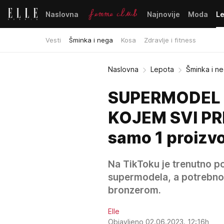
Naslovna
Najnovije
Moda
L
Vesti
Šminka i nega
Kosa
Zdravlje i fitness
Naslovna
Lepota
Šminka i n
SUPERMODEL 
KOJEM SVI PRI
samo 1 proizvo
Na TikToku je trenutno po
supermodela, a potrebno
bronzerom.
Elle
Objavljeno 02.06.2023. 12:16h