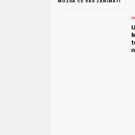
MOŽDA ĆE VAS ZANIMATI
Š
U
M
t
n