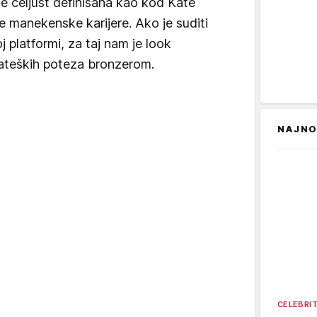
e čeljust definisana kao kod Kate
 manekenske karijere. Ako je suditi
j platformi, za taj nam je look
ateških poteza bronzerom.
NAJNO
CELEBRI