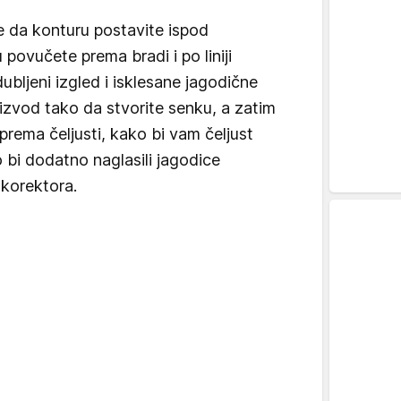
 da konturu postavite ispod
u povučete prema bradi i po liniji
udubljeni izgled i isklesane jagodične
izvod tako da stvorite senku, a zatim
 prema čeljusti, kako bi vam čeljust
o bi dodatno naglasili jagodice
 korektora.