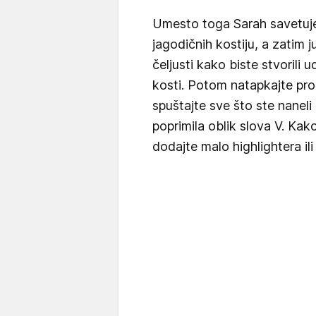
Umesto toga Sarah savetuje
jagodičnih kostiju, a zatim j
čeljusti kako biste stvorili 
kosti. Potom natapkajte pro
spuštajte sve što ste naneli
poprimila oblik slova V. Kak
dodajte malo highlightera ili