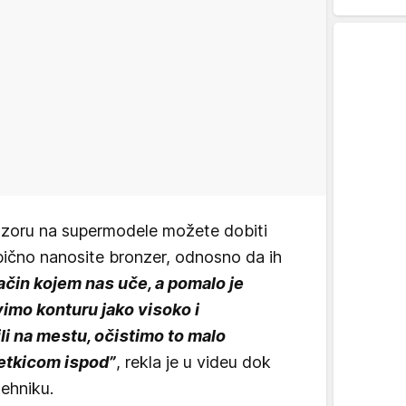
 uzoru na supermodele možete dobiti
ično nanosite bronzer, odnosno da ih
ačin kojem nas uče, a pomalo je
imo konturu jako visoko i
li na mestu, očistimo to malo
etkicom ispod”
, rekla je u videu dok
tehniku.