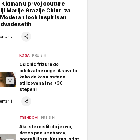
 Kidman u prvoj couture
iji Marije Grazije Chiuri za
 Moderan look inspirisan
 dvadesetih
ntariši
KOSA
PRE 2 H
Od chic frizure do
adekvatne nege: 4 saveta
kako da kosa ostane
stilizovana i na +30
stepeni
ntariši
TRENDOVI
PRE 3 H
Ako ste mislili da je ovaj
dezen pao u zaborav,
pogrešili ste: Karirani print