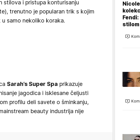
h stilova i pristupa konturisanju
Nicole
kolekc
te), trenutno je popularan trik s kojim
Fendi:
k u samo nekoliko koraka.
stilom
Kome
ica
Sarah’s Super Spa
prikazuje
nisanje jagodica i isklesane čeljusti
om profilu deli savete o šminkanju,
Kome
instream beauty industrija nije