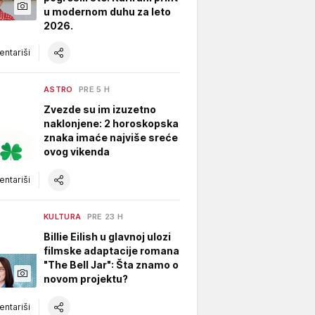
u modernom duhu za leto
2026.
ntariši
ASTRO
PRE 5 H
Zvezde su im izuzetno
naklonjene: 2 horoskopska
znaka imaće najviše sreće
ovog vikenda
ntariši
KULTURA
PRE 23 H
Billie Eilish u glavnoj ulozi
filmske adaptacije romana
"The Bell Jar": Šta znamo o
novom projektu?
ntariši