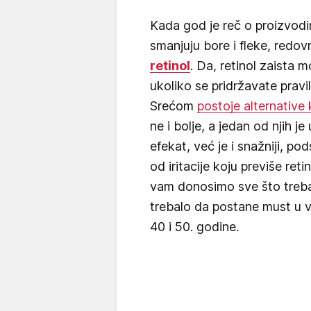
Kada god je reč o proizvodi
smanjuju bore i fleke, redovn
retinol
. Da, retinol zaista 
ukoliko se pridržavate pravi
Srećom
postoje alternative 
ne i bolje, a jedan od njih j
efekat, već je i snažniji, pods
od iritacije koju previše re
vam donosimo sve što treba 
trebalo da postane must u v
40 i 50. godine.