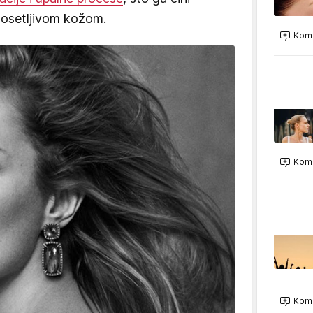
 osetljivom kožom.
Kome
Kome
Kome