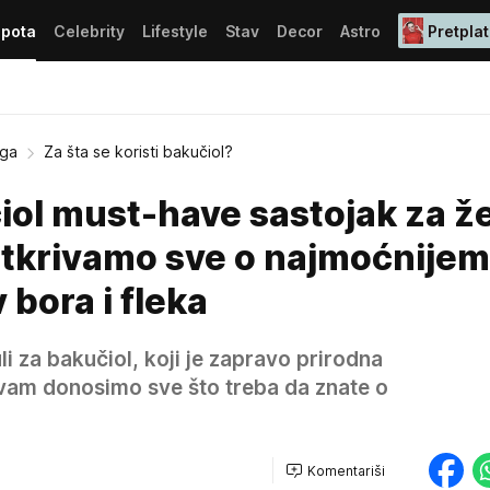
epota
Celebrity
Lifestyle
Stav
Decor
Astro
Pretplat
ega
Za šta se koristi bakučiol?
iol must-have sastojak za ž
tkrivamo sve o najmoćnijem
 bora i fleka
li za bakučiol, koji je zapravo prirodna
i vam donosimo sve što treba da znate o
Komentariši