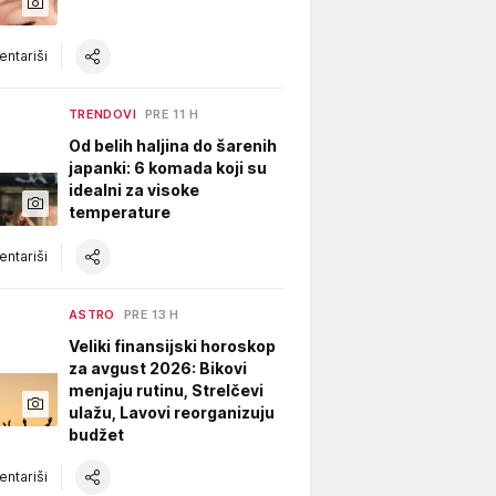
ntariši
TRENDOVI
PRE 11 H
Od belih haljina do šarenih
japanki: 6 komada koji su
idealni za visoke
temperature
ntariši
ASTRO
PRE 13 H
Veliki finansijski horoskop
za avgust 2026: Bikovi
menjaju rutinu, Strelčevi
ulažu, Lavovi reorganizuju
budžet
ntariši