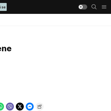
i se
ene