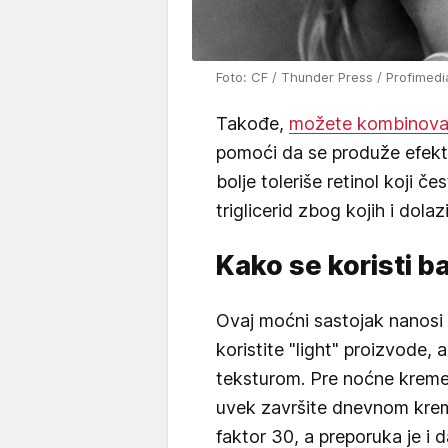
Foto: CF / Thunder Press / Profimedi
Takođe,
možete kombinovati
pomoći da se produže efekti
bolje toleriše retinol koji čes
triglicerid zbog kojih i dolazi
Kako se koristi b
Ovaj moćni sastojak nanosi s
koristite "light" proizvode,
teksturom. Pre noćne krem
uvek završite dnevnom kre
faktor 30, a preporuka je i d