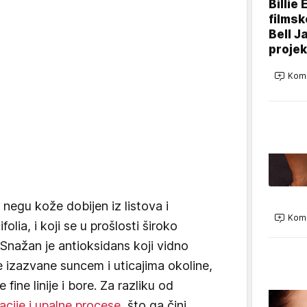
Billie 
filmsk
Bell J
projek
Kome
a negu kože dobijen iz listova i
Kome
folia, i koji se u prošlosti široko
. Snažan je antioksidans koji vidno
 izazvane suncem i uticajima okoline,
fine linije i bore. Za razliku od
tacije i upalne procese
, što ga čini