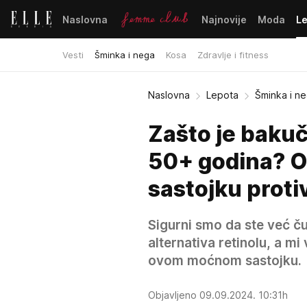
Naslovna
Najnovije
Moda
L
Vesti
Šminka i nega
Kosa
Zdravlje i fitness
Naslovna
Lepota
Šminka i n
Zašto je bakuč
50+ godina? O
sastojku protiv
Sigurni smo da ste već ču
alternativa retinolu, a m
ovom moćnom sastojku.
Objavljeno 09.09.2024. 10:31h