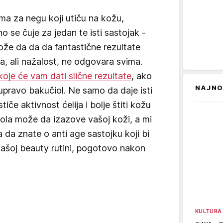
ma za negu koji utiču na kožu,
o se čuje za jedan te isti sastojak -
može da da da fantastične rezultate
la, ali nažalost, ne odgovara svima.
koje će vam dati slične rezultate
, ako
NAJNO
e upravo bakučiol. Ne samo da daje isti
tiče aktivnost ćelija i bolje štiti kožu
tinola može da izazove vašoj koži, a mi
da znate o anti age sastojku koji bi
ašoj beauty rutini, pogotovo nakon
KULTURA