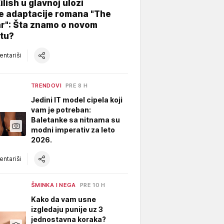
Eilish u glavnoj ulozi
e adaptacije romana "The
ar": Šta znamo o novom
tu?
ntariši
TRENDOVI
PRE 8 H
Jedini IT model cipela koji
vam je potreban:
Baletanke sa nitnama su
modni imperativ za leto
2026.
ntariši
ŠMINKA I NEGA
PRE 10 H
Kako da vam usne
izgledaju punije uz 3
jednostavna koraka?