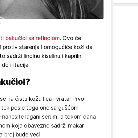
a
 bakučiol sa retinolom
. Ovo će
 protiv starenja i omogućiće koži da
to sadrži linolnu kiselinu i kaprilni
 do iritacija.
akučiol?
e na čistu kožu lica i vrata. Prvo
 a tek posle toga one sa gušćom
e nanesite lagani serum, a tokom dana
mom koja obavezno sadrži makar
a broj bude veći.