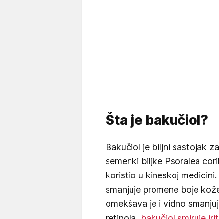
Šta je bakučiol?
Bakučiol je biljni sastojak z
semenki biljke Psoralea corili
koristio u kineskoj medicini
smanjuje promene boje kože
omekšava je i vidno smanjuje 
retinola,
bakučiol smiruje iri