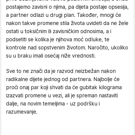
postajemo zavisni o njima, pa dijeta postaje opsesija,
a partner odlazi u drugi plan. Također, mnogi će
nakon takve promene stila života uvideti da ne žele
ostati u toksičnim ili zavisničkim odnosima, a i
podsetiti se kolika je njihova moć odluke, te
kontrole nad sopstvenim životom. Naročito, ukoliko
su u braku imali osećaj niže vrednosti.
Sve to ne znači da je razvod neizbežan nakon
radikalne dijete jednog od partnera. Najbolje će
proći onaj par koji shvati da će gubitak kilograma
izazvati promene u vezi, ali je spreman nastaviti
dalje, na novim temeljima - uz podršku i
razumevanje.