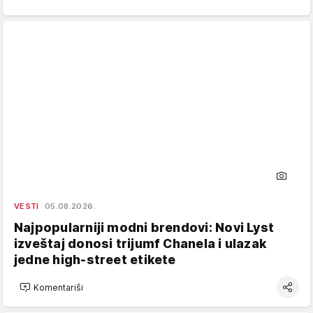
VESTI
05.08.2026.
Najpopularniji modni brendovi: Novi Lyst
izveštaj donosi trijumf Chanela i ulazak
jedne high-street etikete
Komentariši