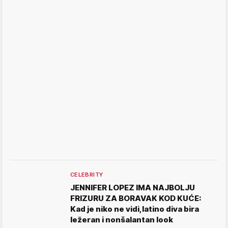
CELEBRITY
JENNIFER LOPEZ IMA NAJBOLJU
FRIZURU ZA BORAVAK KOD KUĆE:
Kad je niko ne vidi,latino diva bira
ležeran i nonšalantan look