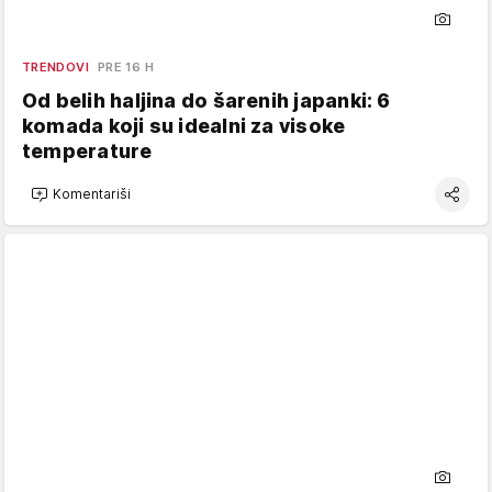
TRENDOVI
PRE 16 H
Od belih haljina do šarenih japanki: 6
komada koji su idealni za visoke
temperature
Komentariši