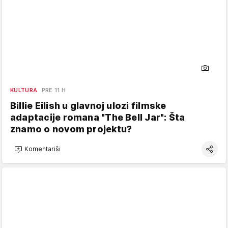
KULTURA
PRE 11 H
Billie Eilish u glavnoj ulozi filmske
adaptacije romana "The Bell Jar": Šta
znamo o novom projektu?
Komentariši