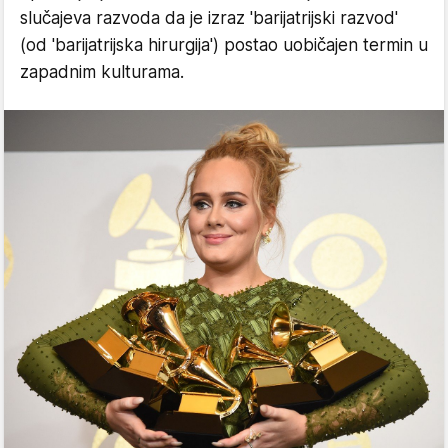
slučajeva razvoda da je izraz 'barijatrijski razvod'
(od 'barijatrijska hirurgija') postao uobičajen termin u
zapadnim kulturama.