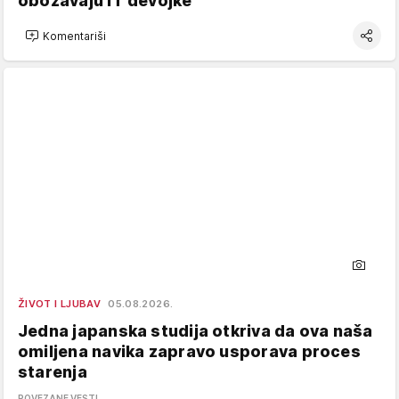
obožavaju IT devojke
Komentariši
ŽIVOT I LJUBAV
05.08.2026.
Jedna japanska studija otkriva da ova naša
omiljena navika zapravo usporava proces
starenja
POVEZANE VESTI