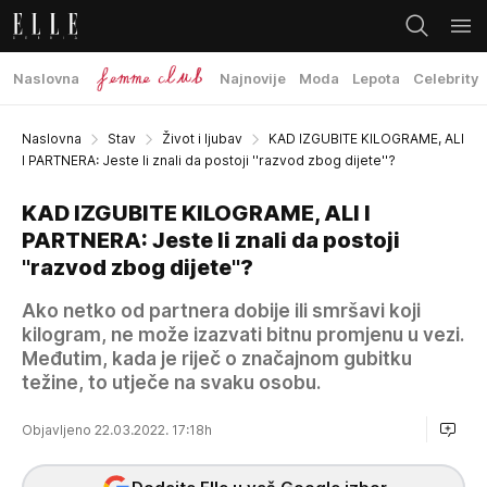
Naslovna
Najnovije
Moda
Lepota
Celebrity
Naslovna
Stav
Život i ljubav
KAD IZGUBITE KILOGRAME, ALI
I PARTNERA: Jeste li znali da postoji ''razvod zbog dijete''?
KAD IZGUBITE KILOGRAME, ALI I
PARTNERA: Jeste li znali da postoji
''razvod zbog dijete''?
Ako netko od partnera dobije ili smršavi koji
kilogram, ne može izazvati bitnu promjenu u vezi.
Međutim, kada je riječ o značajnom gubitku
težine, to utječe na svaku osobu.
Objavljeno 22.03.2022. 17:18h