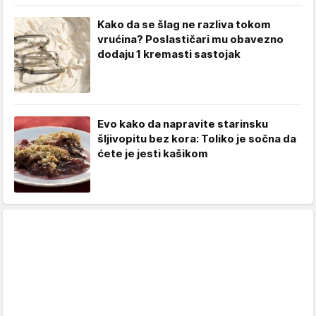
Kako da se šlag ne razliva tokom
vrućina? Poslastičari mu obavezno
dodaju 1 kremasti sastojak
Evo kako da napravite starinsku
šljivopitu bez kora: Toliko je sočna da
ćete je jesti kašikom