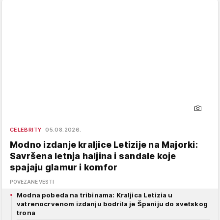
CELEBRITY
05.08.2026.
Modno izdanje kraljice Letizije na Majorki:
Savršena letnja haljina i sandale koje
spajaju glamur i komfor
POVEZANE VESTI
Modna pobeda na tribinama: Kraljica Letizia u
vatrenocrvenom izdanju bodrila je Španiju do svetskog
trona