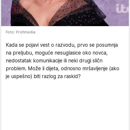
Foto: Profimedia
Kada se pojavi vest o razvodu, prvo se posumnja
na preljubu, moguće nesuglasice oko novca,
nedostatak komunikacije ili neki drugi sličn
problem. Može li dijeta, odnosno mršavljenje (ako
je uspešno) biti razlog za raskid?