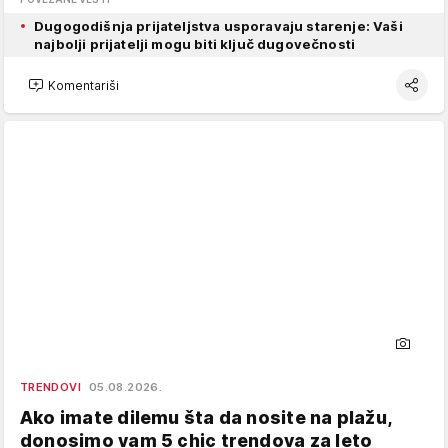
Dugogodišnja prijateljstva usporavaju starenje: Vaši
najbolji prijatelji mogu biti ključ dugovečnosti
Komentariši
TRENDOVI
05.08.2026.
Ako imate dilemu šta da nosite na plažu,
donosimo vam 5 chic trendova za leto