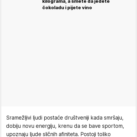
kilograma, a smete da jedete
čokoladu i pijete vino
Sramežljivi ljudi postaće društveniji kada smršaju,
dobiju novu energiju, krenu da se bave sportom,
upoznaju ljude sličnih afiniteta. Postoji toliko