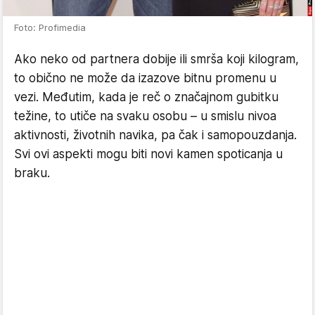
Foto: Profimedia
Ako neko od partnera dobije ili smrša koji kilogram,
to obično ne može da izazove bitnu promenu u
vezi. Međutim, kada je reč o značajnom gubitku
težine, to utiče na svaku osobu – u smislu nivoa
aktivnosti, životnih navika, pa čak i samopouzdanja.
Svi ovi aspekti mogu biti novi kamen spoticanja u
braku.