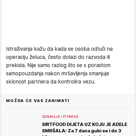
Istraživanja kažu da kada se osoba odluči na
operaciju želuca, često dolazi do razvoda ili
prekida. Nije samo razlog što se s porastom
samopouzdanja nakon mršavljenja smanjuje
sklonost partnera da kontrolira vezu.
MOŽDA ĆE VAS ZANIMATI
ZDRAVLJE I FITNESS
SIRTFOOD DIJETA UZ KOJU JE ADELE
SMRŠALA: Za 7 dana gubi se i do 3