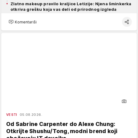
Zlatno makeup pravilo kraljice Letizije: Njena šminkerka
otkriva grešku koja vas deli od prirodnog izgleda
Komentariši
VESTI
05.08.2026.
Od Sabrine Carpenter do Alexe Chung:
Otkrijte Shushu/Tong, modni brend koji