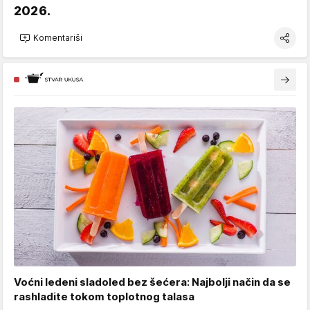
2026.
Komentariši
Voćni ledeni sladoled bez šećera: Najbolji način da se
rashladite tokom toplotnog talasa