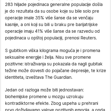
283 hiljade pojedinaca generalne populacije došla
je do rezultata da su osobe koje su bile solo pre
operacije imale 35% više šanse da se venčaju
kasnije, a oni koji su bili u braku pre barijatrijske
operacije imaju 41% više šanse da se razvedu od
pojedinaca u opštoj populaciji, prenosi Reuters.
S gubitkom viška kilograma moguća je i promena
seksualne energije i želja. Nisu sve promene
pozitivne: istraživanja su pokazala da nagli gubitak
težine može dovesti do pojačane depresije, te krize
identiteta, izveštava The Guardian.
Jedan od razloga može biti jednostavan:
biohemijske promene u mozgu uzrokuju
kontradiktorne efekte. Zbog uspeha u prehrani
prvo doživljavamo valove pozitivnih emocija, a onda