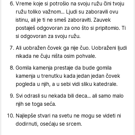
Vreme koje si potrošio na svoju ružu čini tvoju
ružu toliko važnom... Ljudi su zaboravili ovu
istinu, ali je ti ne smeš zaboraviti. Zauvek
postaješ odgovoran za ono što si pripitomio. Ti
si odgovoran za svoju ružu.
Ali uobražen čovek ga nije čuo. Uobraženi ljudi
nikada ne čuju ništa osim pohvale.
Gomila kamenja prestaje da bude gomila
kamenja u trenutku kada jedan jedan čovek
pogleda u njih, a u sebi vidi sliku katedrale.
Svi odrasli su nekada bili deca... ali samo malo
njih se toga seća.
Najlepše stvari na svetu ne mogu se videti ni
dodirnuti, osećaju se srcem.