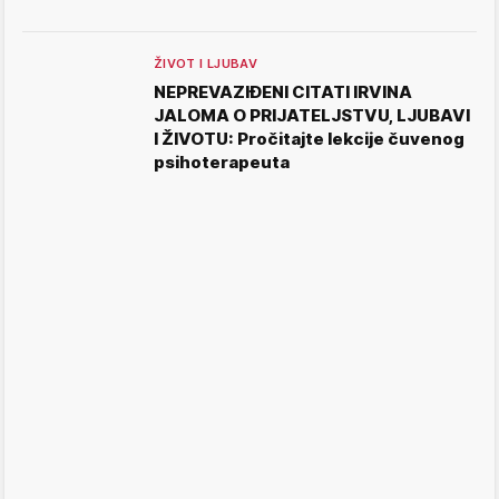
ŽIVOT I LJUBAV
NEPREVAZIĐENI CITATI IRVINA
JALOMA O PRIJATELJSTVU, LJUBAVI
I ŽIVOTU: Pročitajte lekcije čuvenog
psihoterapeuta