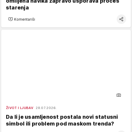
omiljena navika zapravo usporava proces
starenja
Komentariši
ŽIVOT I LJUBAV
28.07.2026.
Da li je usamljenost postala novi statusni
simbol ili problem pod maskom trenda?