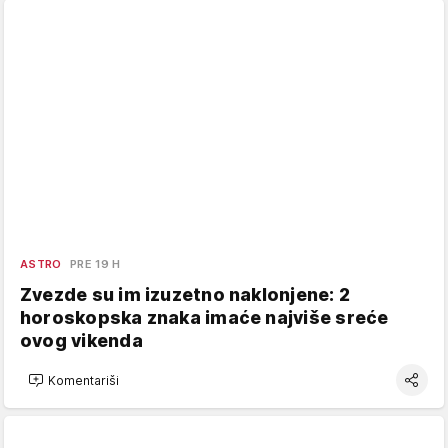
ASTRO
PRE 19 H
Zvezde su im izuzetno naklonjene: 2
horoskopska znaka imaće najviše sreće
ovog vikenda
Komentariši