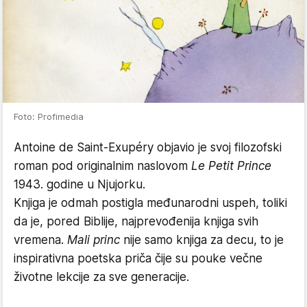
Foto: Profimedia
Antoine de Saint-Exupéry objavio je svoj filozofski
roman pod originalnim naslovom
Le Petit Prince
1943. godine u Njujorku.
Knjiga je odmah postigla međunarodni uspeh, toliki
da je, pored Biblije, najprevođenija knjiga svih
vremena.
Mali princ
nije samo knjiga za decu, to je
inspirativna poetska priča čije su pouke večne
životne lekcije za sve generacije.