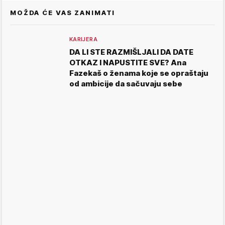
MOŽDA ĆE VAS ZANIMATI
KARIJERA
DA LI STE RAZMIŠLJALI DA DATE
OTKAZ I NAPUSTITE SVE? Ana
Fazekaš o ženama koje se opraštaju
od ambicije da sačuvaju sebe