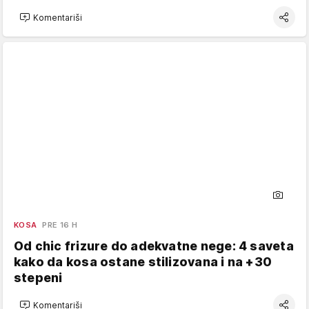
Komentariši
KOSA
PRE 16 H
Od chic frizure do adekvatne nege: 4 saveta
kako da kosa ostane stilizovana i na +30
stepeni
Komentariši