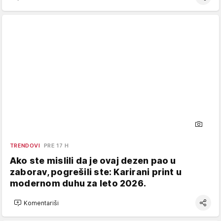
TRENDOVI
PRE 17 H
Ako ste mislili da je ovaj dezen pao u
zaborav, pogrešili ste: Karirani print u
modernom duhu za leto 2026.
Komentariši