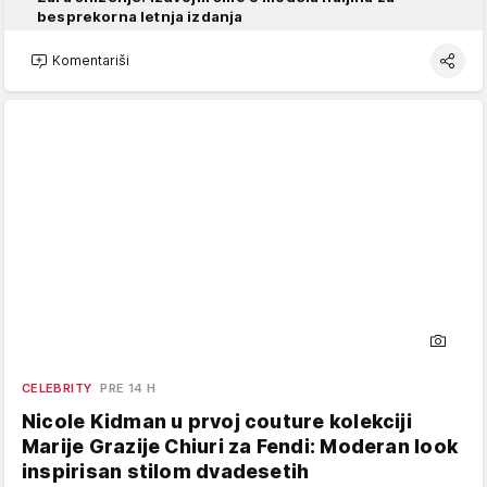
besprekorna letnja izdanja
Komentariši
CELEBRITY
PRE 14 H
Nicole Kidman u prvoj couture kolekciji
Marije Grazije Chiuri za Fendi: Moderan look
inspirisan stilom dvadesetih