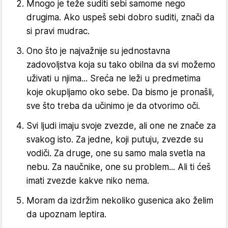
Mnogo je teže suditi sebi samome nego
drugima. Ako uspeš sebi dobro suditi, znači da
si pravi mudrac.
Ono što je najvažnije su jednostavna
zadovoljstva koja su tako obilna da svi možemo
uživati u njima... Sreća ne leži u predmetima
koje okupljamo oko sebe. Da bismo je pronašli,
sve što treba da učinimo je da otvorimo oči.
Svi ljudi imaju svoje zvezde, ali one ne znače za
svakog isto. Za jedne, koji putuju, zvezde su
vodiči. Za druge, one su samo mala svetla na
nebu. Za naučnike, one su problem... Ali ti ćeš
imati zvezde kakve niko nema.
Moram da izdržim nekoliko gusenica ako želim
da upoznam leptira.