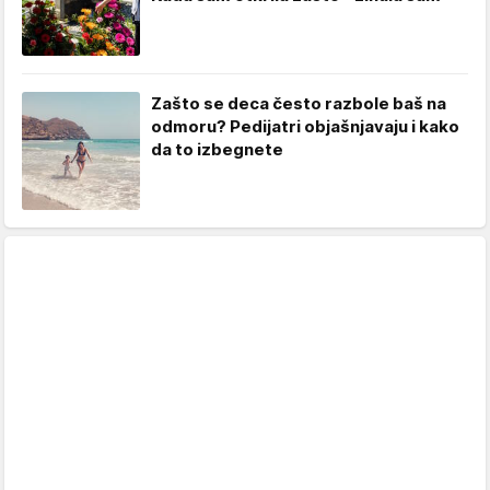
Zašto se deca često razbole baš na
odmoru? Pedijatri objašnjavaju i kako
da to izbegnete