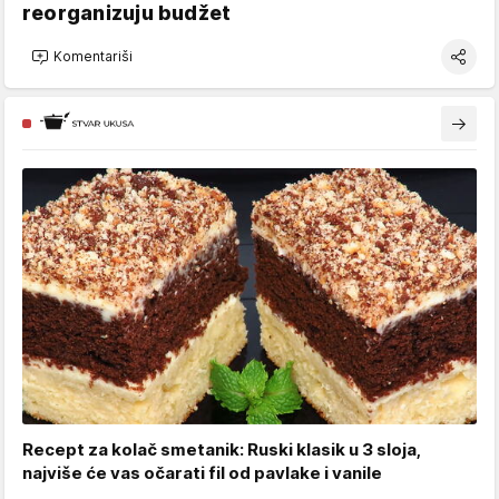
reorganizuju budžet
Komentariši
Recept za kolač smetanik: Ruski klasik u 3 sloja,
najviše će vas očarati fil od pavlake i vanile