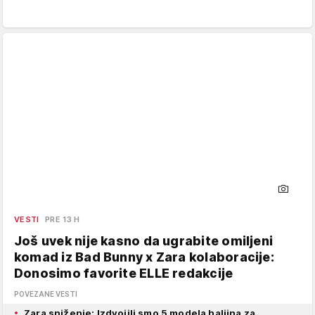
VESTI
PRE 13 H
Još uvek nije kasno da ugrabite omiljeni
komad iz Bad Bunny x Zara kolaboracije:
Donosimo favorite ELLE redakcije
POVEZANE VESTI
Zara sniženje: Izdvojili smo 5 modela haljina za