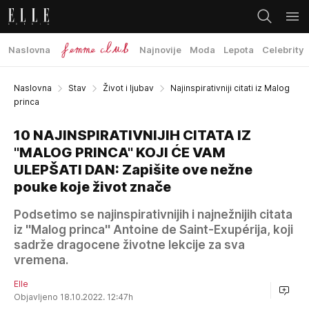
Naslovna
Najnovije
Moda
Lepota
Celebrity
Naslovna
Stav
Život i ljubav
Najinspirativniji citati iz Malog
princa
10 NAJINSPIRATIVNIJIH CITATA IZ
''MALOG PRINCA'' KOJI ĆE VAM
ULEPŠATI DAN: Zapišite ove nežne
pouke koje život znače
Podsetimo se najinspirativnijih i najnežnijih citata
iz ''Malog princa'' Antoine de Saint-Exupérija, koji
sadrže dragocene životne lekcije za sva
vremena.
Elle
Objavljeno 18.10.2022. 12:47h