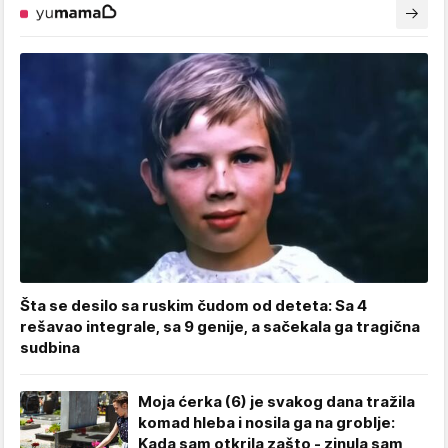
Šta se desilo sa ruskim čudom od deteta: Sa 4
rešavao integrale, sa 9 genije, a sačekala ga tragična
sudbina
Moja ćerka (6) je svakog dana tražila
komad hleba i nosila ga na groblje:
Kada sam otkrila zašto - zinula sam