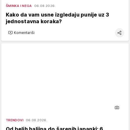
ŠMINKA I NEGA
06.08.2026.
Kako da vam usne izgledaju punije uz 3
jednostavna koraka?
Komentariši
TRENDOVI
06.08.2026.
Od belih haljina do šarenih japanki: 6