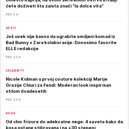
ćete doživeti šta zaista znači "la dolce vita"
PRE 3 H
VESTI
Još uvek nije kasno da ugrabite omiljeni komad iz
Bad Bunny x Zara kolaboracije: Donosimo favorite
ELLE redakcije
PRE 22 H
CELEBRITY
Nicole Kidman u prvoj couture kolekciji Marije
Grazije Chiuri za Fendi: Moderan look inspirisan
stilom dvadesetih
PRE 23 H
KOSA
Od chic frizure do adekvatne nege: 4 saveta kako da
kosa ostane stilizovana i na +30 stepeni