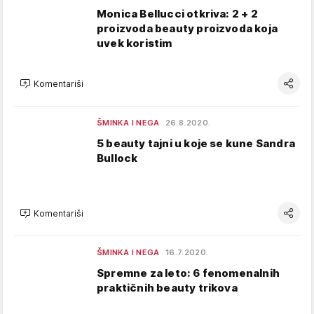
Monica Bellucci otkriva: 2 + 2
proizvoda beauty proizvoda koja
uvek koristim
Komentariši
ŠMINKA I NEGA
26.8.2020.
5 beauty tajni u koje se kune Sandra
Bullock
Komentariši
ŠMINKA I NEGA
16.7.2020.
Spremne za leto: 6 fenomenalnih
praktičnih beauty trikova