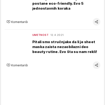
postane eco-friendly. Evo 5
jednostavnih koraka
Komentariši
UMETNOST
12.4.2021.
Pitali smo stručnjake da li je sheet
maska zaista nezaobilazni deo
beauty rutine. Evo šta su nam rekli!
Komentariši