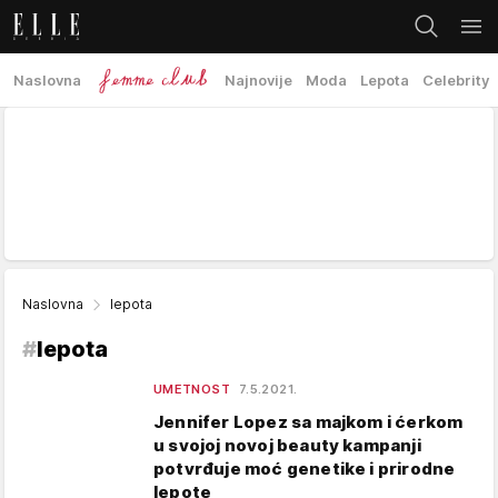
Naslovna
Najnovije
Moda
Lepota
Celebrity
Naslovna
lepota
#
lepota
UMETNOST
7.5.2021.
Jennifer Lopez sa majkom i ćerkom
u svojoj novoj beauty kampanji
potvrđuje moć genetike i prirodne
lepote