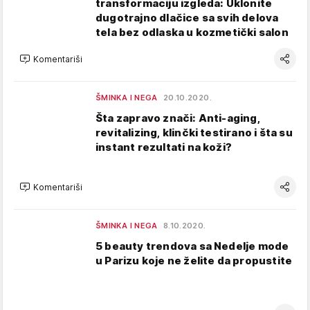
transformaciju izgleda: Uklonite
dugotrajno dlačice sa svih delova
tela bez odlaska u kozmetički salon
Komentariši
ŠMINKA I NEGA
20.10.2020.
Šta zapravo znači: Anti-aging,
revitalizing, klinčki testirano i šta su
instant rezultati na koži?
Komentariši
ŠMINKA I NEGA
8.10.2020.
5 beauty trendova sa Nedelje mode
u Parizu koje ne želite da propustite