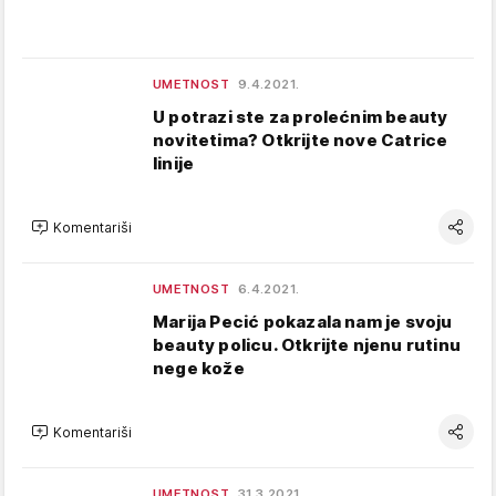
UMETNOST
9.4.2021.
U potrazi ste za prolećnim beauty
novitetima? Otkrijte nove Catrice
linije
Komentariši
UMETNOST
6.4.2021.
Marija Pecić pokazala nam je svoju
beauty policu. Otkrijte njenu rutinu
nege kože
Komentariši
UMETNOST
31.3.2021.