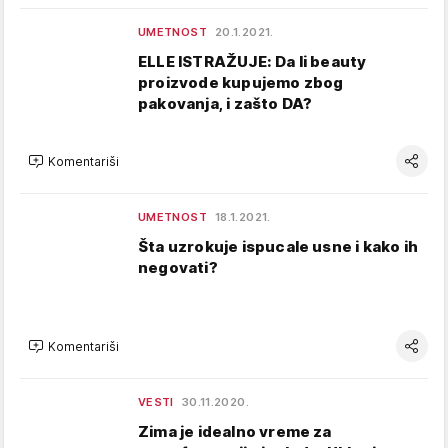
UMETNOST
20.1.2021.
ELLE ISTRAŽUJE: Da li beauty
proizvode kupujemo zbog
pakovanja, i zašto DA?
Komentariši
UMETNOST
18.1.2021.
Šta uzrokuje ispucale usne i kako ih
negovati?
Komentariši
VESTI
30.11.2020.
Zima je idealno vreme za