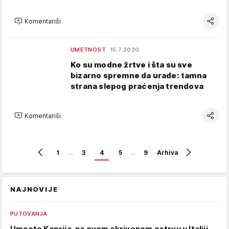
Komentariši
UMETNOST
15.7.2020.
Ko su modne žrtve i šta su sve
bizarno spremne da urade: tamna
strana slepog praćenja trendova
Komentariši
1
…
3
4
5
…
9
Arhiva
NAJNOVIJE
PUTOVANJA
Umesto Kaprija, na ovom skrivenom ostrvu u Italiji