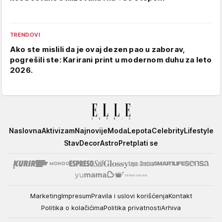
TRENDOVI
Ako ste mislili da je ovaj dezen pao u zaborav,
pogrešili ste: Karirani print u modernom duhu za leto
2026.
Elle
Naslovna
Aktivizam
Najnovije
Moda
Lepota
Celebrity
Lifestyle
Stav
Decor
Astro
Pretplati se
Marketing
Impresum
Pravila i uslovi korišćenja
Kontakt
Politika o kolačićima
Politika privatnosti
Arhiva