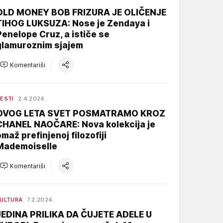
OLD MONEY BOB FRIZURA JE OLIČENJE
TIHOG LUKSUZA: Nose je Zendaya i
Penelope Cruz, a ističe se
glamuroznim sjajem
Komentariši
ESTI
2.4.2024.
OVOG LETA SVET POSMATRAMO KROZ
CHANEL NAOČARE: Nova kolekcija je
omaž prefinjenoj filozofiji
Mademoiselle
Komentariši
ULTURA
7.2.2024.
JEDINA PRILIKA DA ČUJETE ADELE U