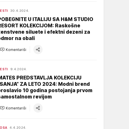
ESTI
30.4.2024.
POBEGNITE U ITALIJU SA H&M STUDIO
RESORT KOLEKCIJOM: Raskošne
ženstvene siluete i efektni dezeni za
odmor na obali
Komentariši
ESTI
9.4.2024.
MATES PREDSTAVLJA KOLEKCIJU
“SANJA” ZA LETO 2024: Modni brend
proslavio 10 godina postojanja prvom
samostalnom revijom
Komentariši
KOSA
4.4.2024.