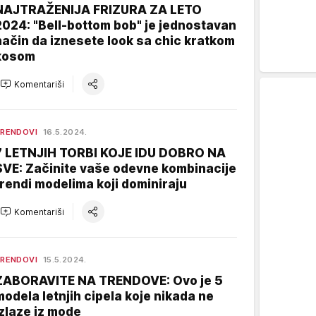
NAJTRAŽENIJA FRIZURA ZA LETO
2024: "Bell-bottom bob" je jednostavan
način da iznesete look sa chic kratkom
kosom
Komentariši
RENDOVI
16.5.2024.
7 LETNJIH TORBI KOJE IDU DOBRO NA
SVE: Začinite vaše odevne kombinacije
trendi modelima koji dominiraju
Komentariši
RENDOVI
15.5.2024.
ZABORAVITE NA TRENDOVE: Ovo je 5
modela letnjih cipela koje nikada ne
izlaze iz mode