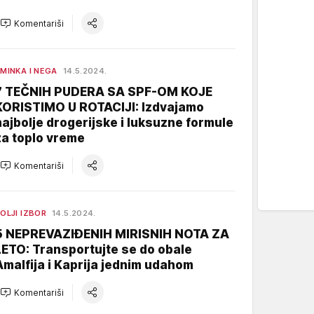
Komentariši
MINKA I NEGA
14.5.2024.
7 TEČNIH PUDERA SA SPF-OM KOJE
KORISTIMO U ROTACIJI: Izdvajamo
najbolje drogerijske i luksuzne formule
za toplo vreme
Komentariši
OLJI IZBOR
14.5.2024.
5 NEPREVAZIĐENIH MIRISNIH NOTA ZA
LETO: Transportujte se do obale
Amalfija i Kaprija jednim udahom
Komentariši