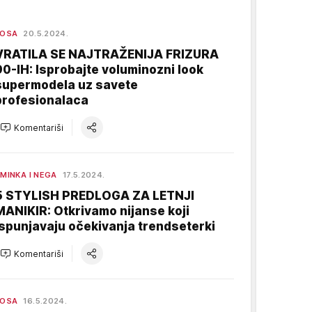
KOSA
20.5.2024.
VRATILA SE NAJTRAŽENIJA FRIZURA
90-IH: Isprobajte voluminozni look
supermodela uz savete
profesionalaca
Komentariši
MINKA I NEGA
17.5.2024.
5 STYLISH PREDLOGA ZA LETNJI
MANIKIR: Otkrivamo nijanse koji
ispunjavaju očekivanja trendseterki
Komentariši
KOSA
16.5.2024.