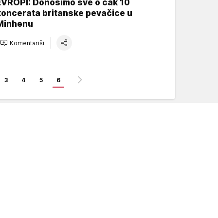
EVROPI: Donosimo sve o čak 10
koncerata britanske pevačice u
Minhenu
Komentariši
3
4
5
6