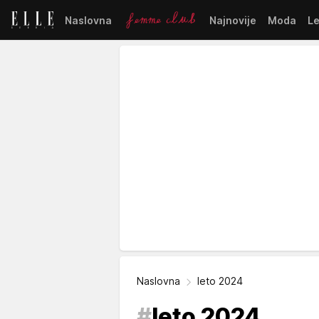
Naslovna
Najnovije
Moda
L
Naslovna
leto 2024
#
leto 2024