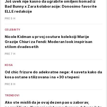
Još uvek nije kasno da ugrabite omiljeni komad iz
Bad Bunny x Zara kolaboracije: Donosimo favorite
ELLE redakcije
PRE 5 H
CELEBRITY
Nicole Kidman u prvoj couture kolekciji Marije
Grazije Chiuri za Fendi: Moderan look inspirisan
stilom dvadesetih
PRE 7 H
KOSA
Od chic frizure do adekvatne nege: 4 saveta kako da
kosa ostane stilizovana i na +30 stepeni
PRE 8 H
TRENDOVI
Ako ste mislili da je ovaj dezen pao u zaborav,