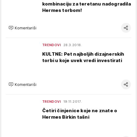
kombinaciju za teretanu nadogradila
Hermes torbom!
Komentariši
TRENDOVI
28.3.2018.
KULTNE: Pet najboljih dizajnerskih
torbi u koje uvek vredi investirati
Komentariši
TRENDOVI
19.11.2017.
Četiri činjenice koje ne znate o
Hermes Birkin tašni