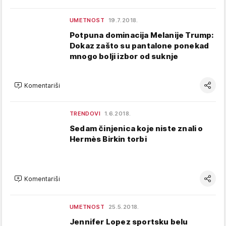
UMETNOST
19.7.2018.
Potpuna dominacija Melanije Trump:
Dokaz zašto su pantalone ponekad
mnogo bolji izbor od suknje
Komentariši
TRENDOVI
1.6.2018.
Sedam činjenica koje niste znali o
Hermès Birkin torbi
Komentariši
UMETNOST
25.5.2018.
Jennifer Lopez sportsku belu