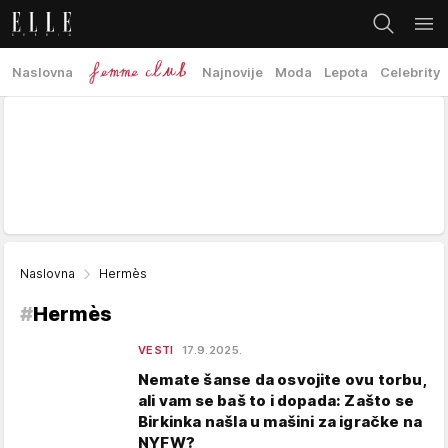
Naslovna
Najnovije
Moda
Lepota
Celebrity
Naslovna
Hermès
#
Hermès
VESTI
17.9.2025.
Nemate šanse da osvojite ovu torbu,
ali vam se baš to i dopada: Zašto se
Birkinka našla u mašini za igračke na
NYFW?