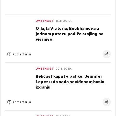
UMETNOST
15.11.2019.
O, la, la Victoria: Beckhamova u
jednom potezu podiže stajling na
viši nivo
Komentariši
UMETNOST
20.3.2019.
Beličast kaput + patike: Jennifer
Lopez u do sada neviđenom basic
izdanju
Komentariši