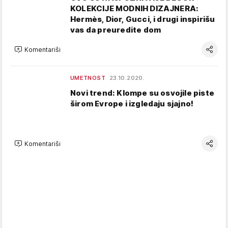
KOLEKCIJE MODNIH DIZAJNERA:
Hermès, Dior, Gucci, i drugi inspirišu
vas da preuredite dom
Komentariši
UMETNOST
23.10.2020.
Novi trend: Klompe su osvojile piste
širom Evrope i izgledaju sjajno!
Komentariši