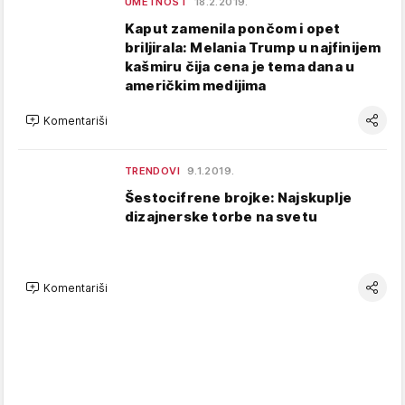
UMETNOST
18.2.2019.
Kaput zamenila pončom i opet
briljirala: Melania Trump u najfinijem
kašmiru čija cena je tema dana u
američkim medijima
Komentariši
TRENDOVI
9.1.2019.
Šestocifrene brojke: Najskuplje
dizajnerske torbe na svetu
Komentariši