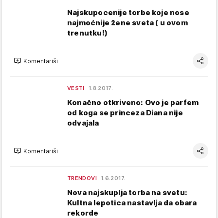
Najskupocenije torbe koje nose
najmoćnije žene sveta ( u ovom
trenutku!)
Komentariši
VESTI
1.8.2017.
Konačno otkriveno: Ovo je parfem
od koga se princeza Diana nije
odvajala
Komentariši
TRENDOVI
1.6.2017.
Nova najskuplja torba na svetu:
Kultna lepotica nastavlja da obara
rekorde