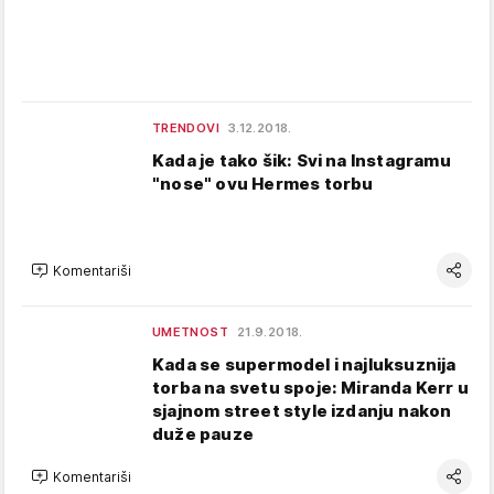
TRENDOVI
3.12.2018.
Kada je tako šik: Svi na Instagramu
"nose" ovu Hermes torbu
Komentariši
UMETNOST
21.9.2018.
Kada se supermodel i najluksuznija
torba na svetu spoje: Miranda Kerr u
sjajnom street style izdanju nakon
duže pauze
Komentariši