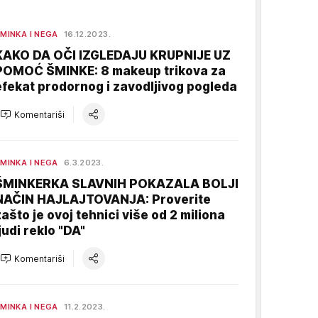
MINKA I NEGA
16.12.2023.
KAKO DA OČI IZGLEDAJU KRUPNIJE UZ
POMOĆ ŠMINKE: 8 makeup trikova za
efekat prodornog i zavodljivog pogleda
Komentariši
MINKA I NEGA
6.3.2023.
ŠMINKERKA SLAVNIH POKAZALA BOLJI
NAČIN HAJLAJTOVANJA: Proverite
zašto je ovoj tehnici više od 2 miliona
judi reklo "DA"
Komentariši
MINKA I NEGA
11.2.2023.