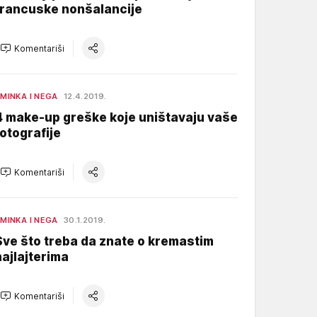
francuske nonšalancije
Komentariši
MINKA I NEGA
12.4.2019.
4 make-up greške koje uništavaju vaše
fotografije
Komentariši
MINKA I NEGA
30.1.2019.
Sve što treba da znate o kremastim
hajlajterima
Komentariši