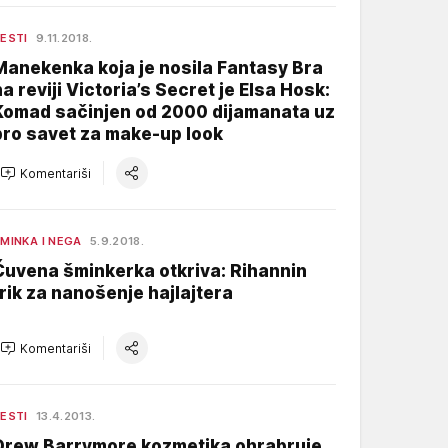
ESTI
9.11.2018.
Manekenka koja je nosila Fantasy Bra
na reviji Victoria’s Secret je Elsa Hosk:
Komad sačinjen od 2000 dijamanata uz
pro savet za make-up look
Komentariši
MINKA I NEGA
5.9.2018.
Čuvena šminkerka otkriva: Rihannin
trik za nanošenje hajlajtera
Komentariši
ESTI
13.4.2013.
Drew Barrymore kozmetika ohrabruje