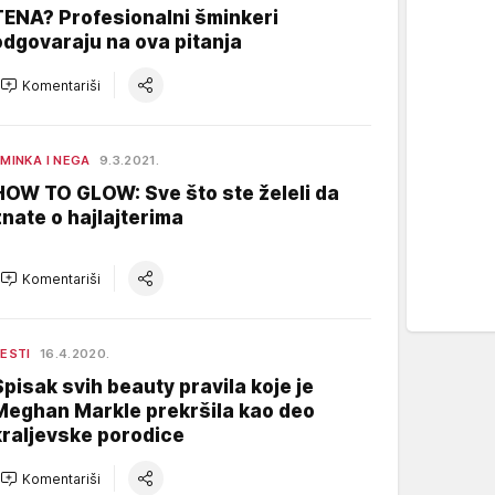
TENA? Profesionalni šminkeri
odgovaraju na ova pitanja
Komentariši
MINKA I NEGA
9.3.2021.
HOW TO GLOW: Sve što ste želeli da
znate o hajlajterima
Komentariši
ESTI
16.4.2020.
Spisak svih beauty pravila koje je
Meghan Markle prekršila kao deo
kraljevske porodice
Komentariši