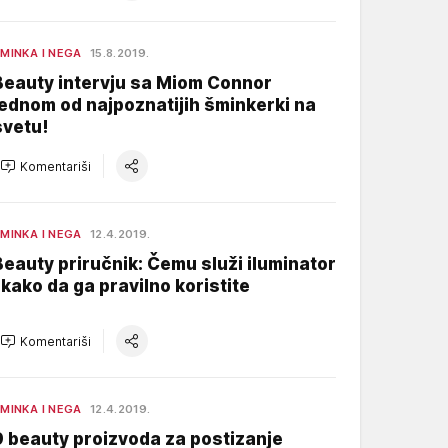
MINKA I NEGA
15.8.2019.
Beauty intervju sa Miom Connor
jednom od najpoznatijih šminkerki na
svetu!
Komentariši
MINKA I NEGA
12.4.2019.
Beauty priručnik: Čemu služi iluminator
i kako da ga pravilno koristite
Komentariši
MINKA I NEGA
12.4.2019.
9 beauty proizvoda za postizanje