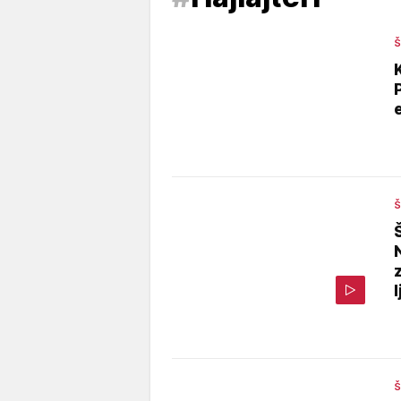
Š
Š
l
Š