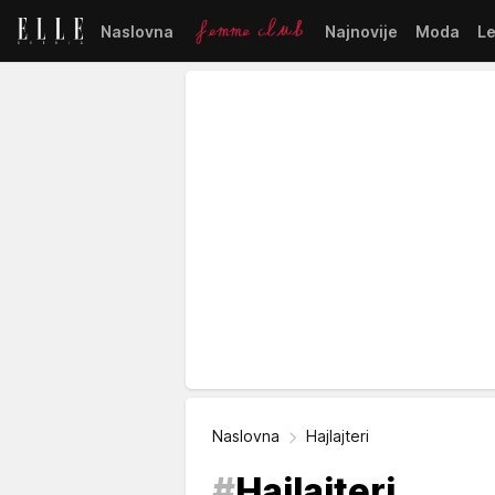
Naslovna
Najnovije
Moda
L
Naslovna
Hajlajteri
#
Hajlajteri