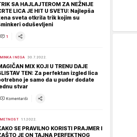
TRIK SA HAJLAJTEROM ZA NEŽNIJE
CRTE LICA JE HIT U SVETU: Najlepša
žena sveta otkrila trik kojim su
šminkeri oduševljeni
1
MINKA I NEGA
30.7.2022.
MAGIČAN MIX KOJI U TRENU DAJE
BLISTAV TEN: Za perfektan izgled lica
potrebno je samo da u puder dodate
jednu stvar
Komentariši
UMETNOST
1.1.2022.
KAKO SE PRAVILNO KORISTI PRAJMER I
ZAŠTO JE ON TAJNA PERFEKTNOG