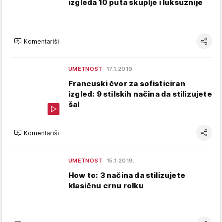
izgleda 10 puta skuplje i luksuznije
Komentariši
UMETNOST
17.1.2019.
Francuski čvor za sofisticiran
izgled: 9 stilskih načina da stilizujete
šal
Komentariši
UMETNOST
15.1.2019.
How to: 3 načina da stilizujete
klasičnu crnu rolku