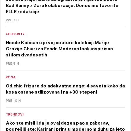
Bad Bunny x Zara kolaboracije: Donosimo favorite
ELLE redakcije
PRE 7 H
CELEBRITY
Nicole Kidman u prvoj couture kolekciji Marije
Grazije Chiuri za Fendi: Moderan look inspirisan
stilom dvadesetih
PRE 9 H
KOSA
Od chic frizure do adekvatne nege: 4 saveta kako da
kosa ostane stilizovana i na +30 stepeni
PRE 10 H
TRENDOVI
Ako ste mislili da je ovaj dezen pao u zaborav,
pogrešili ste: Karirani print u modernom duhu za leto