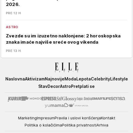
2026.
PRE 12 H
ASTRO
Zvezde su im izuzetno naklonjene: 2 horoskopska
znaka imaće najviše sreće ovog vikenda
PRE 13 H
Elle
Naslovna
Aktivizam
Najnovije
Moda
Lepota
Celebrity
Lifestyle
Stav
Decor
Astro
Pretplati se
Marketing
Impresum
Pravila i uslovi korišćenja
Kontakt
Politika o kolačićima
Politika privatnosti
Arhiva