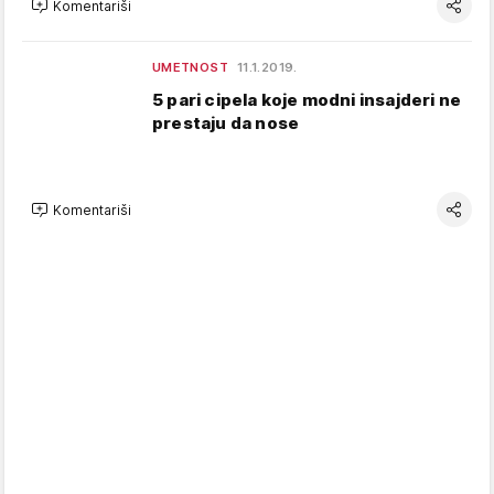
Komentariši
UMETNOST
11.1.2019.
5 pari cipela koje modni insajderi ne
prestaju da nose
Komentariši