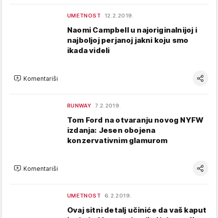
UMETNOST
12.2.2019.
Naomi Campbell u najoriginalnijoj i
najboljoj perjanoj jakni koju smo
ikada videli
Komentariši
RUNWAY
7.2.2019.
Tom Ford na otvaranju novog NYFW
izdanja: Jesen obojena
konzervativnim glamurom
Komentariši
UMETNOST
6.2.2019.
Ovaj sitni detalj učiniće da vaš kaput