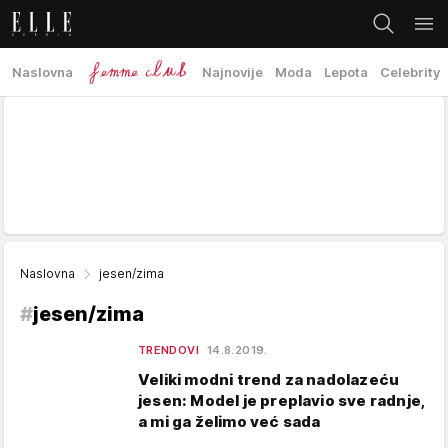
Naslovna
Najnovije
Moda
Lepota
Celebrity
Naslovna
jesen/zima
#
jesen/zima
TRENDOVI
14.8.2019.
Veliki modni trend za nadolazeću
jesen: Model je preplavio sve radnje,
a mi ga želimo već sada