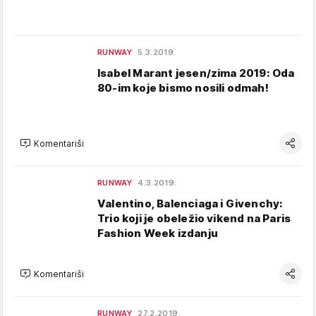
RUNWAY
5.3.2019.
Isabel Marant jesen/zima 2019: Oda
80-im koje bismo nosili odmah!
Komentariši
RUNWAY
4.3.2019.
Valentino, Balenciaga i Givenchy:
Trio koji je obeležio vikend na Paris
Fashion Week izdanju
Komentariši
RUNWAY
27.2.2019.