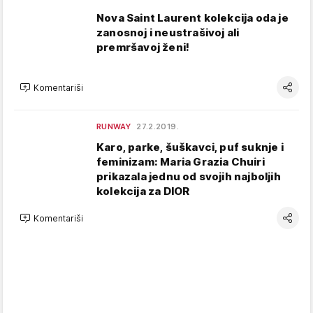
Nova Saint Laurent kolekcija oda je
zanosnoj i neustrašivoj ali
premršavoj ženi!
Komentariši
RUNWAY
27.2.2019.
Karo, parke, šuškavci, puf suknje i
feminizam: Maria Grazia Chuiri
prikazala jednu od svojih najboljih
kolekcija za DIOR
Komentariši