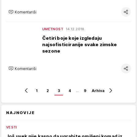
Komentariši
UMETNOST
14.12.2018.
Četiri boje koje izgledaju
najsofisticiranije svake zimske
sezone
Komentariši
1
2
3
4
…
9
Arhiva
NAJNOVIJE
VESTI
Još uvek nije kasno da ugrabite omiljeni komad iz