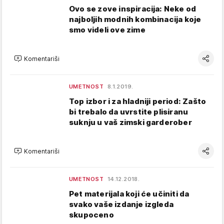
Ovo se zove inspiracija: Neke od
najboljih modnih kombinacija koje
smo videli ove zime
Komentariši
UMETNOST
8.1.2019.
Top izbor i za hladniji period: Zašto
bi trebalo da uvrstite plisiranu
suknju u vaš zimski garderober
Komentariši
UMETNOST
14.12.2018.
Pet materijala koji će učiniti da
svako vaše izdanje izgleda
skupoceno