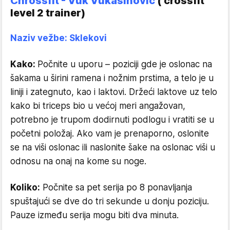
Chrossfit - Vuk Vukašinović
( crossfit
level 2 trainer)
Naziv vežbe: Sklekovi
Kako:
Počnite u uporu – poziciji gde je oslonac na
šakama u širini ramena i nožnim prstima, a telo je u
liniji i zategnuto, kao i laktovi. Držeći laktove uz telo
kako bi triceps bio u većoj meri angažovan,
potrebno je trupom dodirnuti podlogu i vratiti se u
početni položaj. Ako vam je prenaporno, oslonite
se na viši oslonac ili naslonite šake na oslonac viši u
odnosu na onaj na kome su noge.
Koliko:
Počnite sa pet serija po 8 ponavljanja
spuštajući se dve do tri sekunde u donju poziciju.
Pauze između serija mogu biti dva minuta.