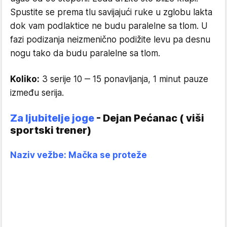
Spustite se prema tlu savijajući ruke u zglobu lakta
dok vam podlaktice ne budu paralelne sa tlom. U
fazi podizanja neizmenično podižite levu pa desnu
nogu tako da budu paralelne sa tlom.
Koliko:
3 serije 10 ‒ 15 ponavljanja, 1 minut pauze
između serija.
Za ljubitelje joge
- Dejan Pećanac ( viši
sportski trener)
Naziv vežbe: Mačka se proteže