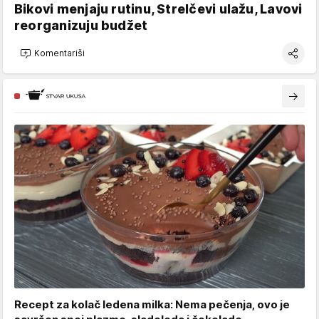
Bikovi menjaju rutinu, Strelčevi ulažu, Lavovi
reorganizuju budžet
Komentariši
Recept za kolač ledena milka: Nema pečenja, ovo je