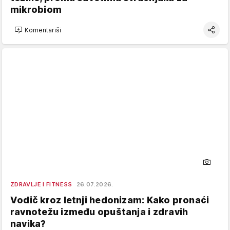
mikrobiom
Komentariši
ZDRAVLJE I FITNESS
26.07.2026.
Vodič kroz letnji hedonizam: Kako pronaći
ravnotežu između opuštanja i zdravih
navika?