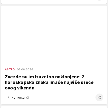
ASTRO
07.08.2026.
Zvezde su im izuzetno naklonjene: 2
horoskopska znaka imaće najviše sreće
ovog vikenda
Komentariši