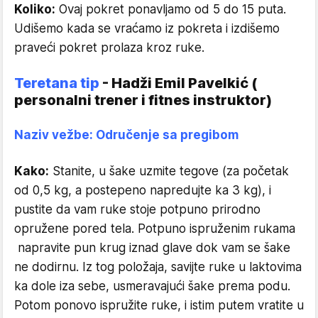
Koliko:
Ovaj pokret ponavljamo od 5 do 15 puta.
Udišemo kada se vraćamo iz pokreta i izdišemo
praveći pokret prolaza kroz ruke.
Teretana tip
- Hadži Emil Pavelkić (
personalni trener i fitnes instruktor)
Naziv vežbe: Odručenje sa pregibom
Kako:
Stanite, u šake uzmite tegove (za početak
od 0,5 kg, a postepeno napredujte ka 3 kg), i
pustite da vam ruke stoje potpuno prirodno
opružene pored tela. Potpuno ispruženim rukama
napravite pun krug iznad glave dok vam se šake
ne dodirnu. Iz tog položaja, savijte ruke u laktovima
ka dole iza sebe, usmeravajući šake prema podu.
Potom ponovo ispružite ruke, i istim putem vratite u