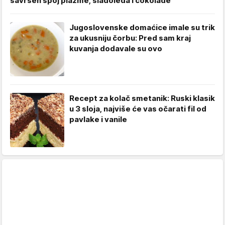
savršen spoj plazme, sladoleda i čokolade
Jugoslovenske domaćice imale su trik
za ukusniju čorbu: Pred sam kraj
kuvanja dodavale su ovo
Recept za kolač smetanik: Ruski klasik
u 3 sloja, najviše će vas očarati fil od
pavlake i vanile