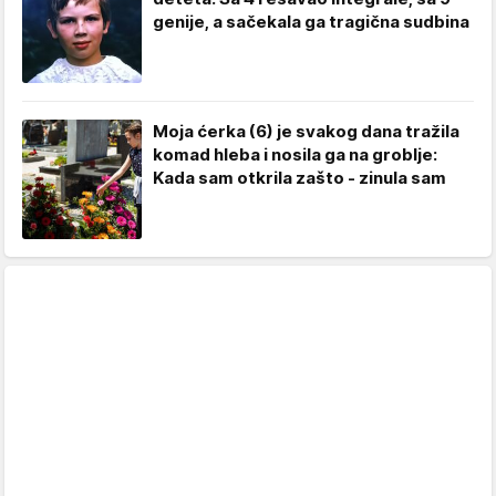
genije, a sačekala ga tragična sudbina
Moja ćerka (6) je svakog dana tražila
komad hleba i nosila ga na groblje:
Kada sam otkrila zašto - zinula sam