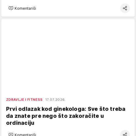
Komentariši
ZDRAVLJE I FITNESS
17.07.2026.
Prvi odlazak kod ginekologa: Sve što treba
da znate pre nego što zakoračite u
ordinaciju
Komentariši