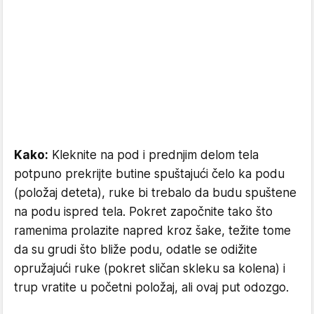
Kako:
Kleknite na pod i prednjim delom tela
potpuno prekrijte butine spuštajući čelo ka podu
(položaj deteta), ruke bi trebalo da budu spuštene
na podu ispred tela. Pokret započnite tako što
ramenima prolazite napred kroz šake, težite tome
da su grudi što bliže podu, odatle se odižite
opružajući ruke (pokret sličan skleku sa kolena) i
trup vratite u početni položaj, ali ovaj put odozgo.