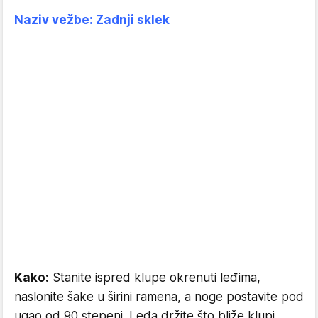
Naziv vežbe: Zadnji sklek
Kako:
Stanite ispred klupe okrenuti leđima,
naslonite šake u širini ramena, a noge postavite pod
ugao od 90 stepeni. Leđa držite što bliže klupi.