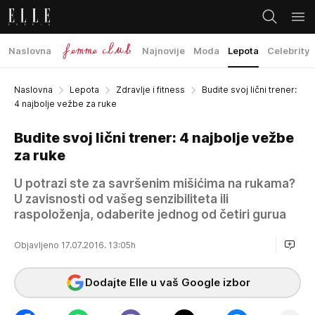
Naslovna
Najnovije
Moda
Lepota
Celebrity
Naslovna
Lepota
Zdravlje i fitness
Budite svoj lični trener:
4 najbolje vežbe za ruke
Budite svoj lični trener: 4 najbolje vežbe
za ruke
U potrazi ste za savršenim mišićima na rukama?
U zavisnosti od vašeg senzibiliteta ili
raspoloženja, odaberite jednog od četiri gurua
Objavljeno 17.07.2016. 13:05h
Dodajte Elle u vaš Google izbor