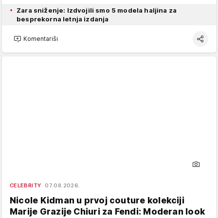
Zara sniženje: Izdvojili smo 5 modela haljina za
besprekorna letnja izdanja
Komentariši
CELEBRITY
07.08.2026.
Nicole Kidman u prvoj couture kolekciji
Marije Grazije Chiuri za Fendi: Moderan look