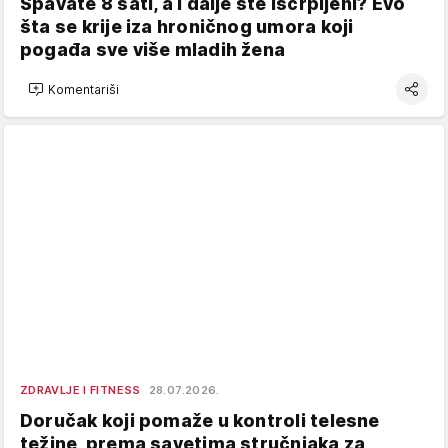
Spavate 8 sati, a i dalje ste iscrpljeni? Evo
šta se krije iza hroničnog umora koji
pogađa sve više mladih žena
Komentariši
ZDRAVLJE I FITNESS
28.07.2026.
Doručak koji pomaže u kontroli telesne
težine, prema savetima stručnjaka za