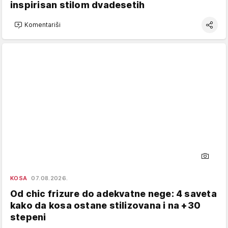
inspirisan stilom dvadesetih
Komentariši
KOSA
07.08.2026.
Od chic frizure do adekvatne nege: 4 saveta
kako da kosa ostane stilizovana i na +30
stepeni