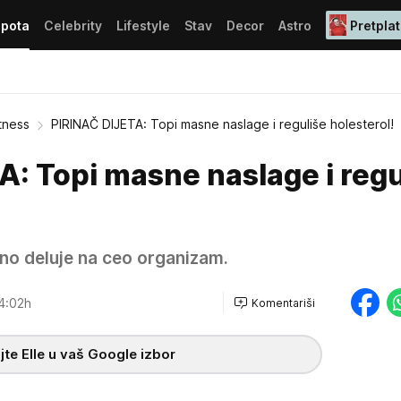
epota
Celebrity
Lifestyle
Stav
Decor
Astro
Pretplat
itness
PIRINAČ DIJETA: Topi masne naslage i reguliše holesterol!
: Topi masne naslage i regu
jno deluje na ceo organizam.
4:02h
Komentariši
te Elle u vaš Google izbor