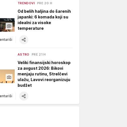
TRENDOVI
PRE 20 H
Od belih haljina do šarenih
japanki: 6 komada koji su
idealni za visoke
temperature
ntariši
ASTRO
PRE 21 H
Veliki finansijski horoskop
za avgust 2026: Bikovi
menjaju rutinu, Strelčevi
ulažu, Lavovi reorganizuju
budžet
ntariši