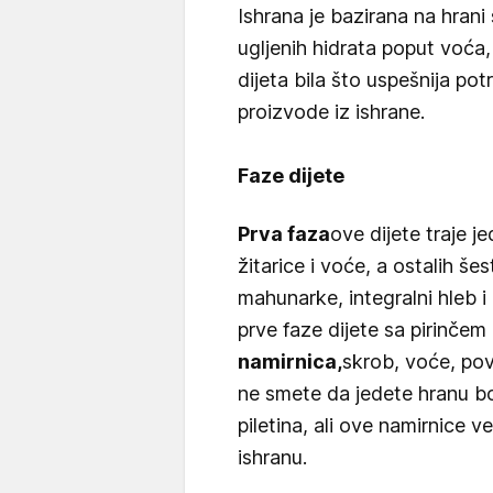
Ishrana je bazirana na hran
ugljenih hidrata poput voća,
dijeta bila što uspešnija pot
proizvode iz ishrane.
Faze dijete
Prva faza
ove dijete traje j
žitarice i voće, a ostalih š
mahunarke, integralni hleb 
prve faze dijete sa pirinčem
namirnica,
skrob, voće, pov
ne smete da jedete hranu bog
piletina, ali ove namirnice
ishranu.