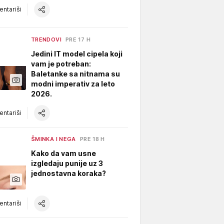
ntariši
TRENDOVI
PRE 17 H
Jedini IT model cipela koji
vam je potreban:
Baletanke sa nitnama su
modni imperativ za leto
2026.
ntariši
ŠMINKA I NEGA
PRE 18 H
Kako da vam usne
izgledaju punije uz 3
jednostavna koraka?
ntariši