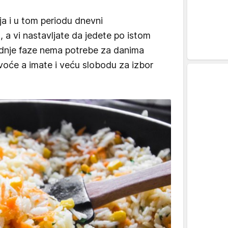
ja i u tom periodu dnevni
, a vi nastavljate da jedete po istom
dnje faze nema potrebe za danima
 voće a imate i veću slobodu za izbor