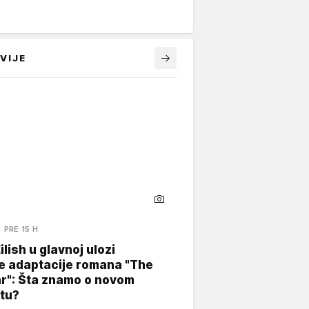
VIJE
PRE 15 H
Eilish u glavnoj ulozi
e adaptacije romana "The
ar": Šta znamo o novom
tu?