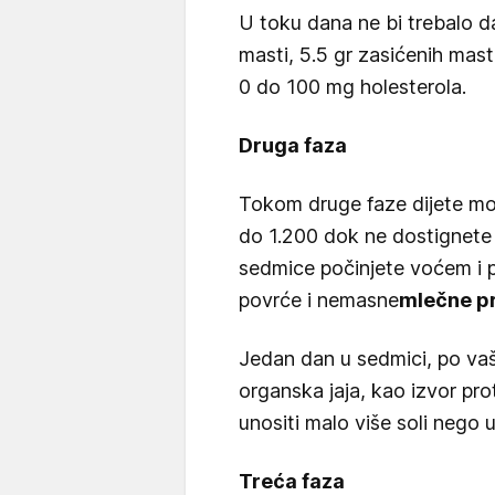
U toku dana ne bi trebalo da
masti, 5.5 gr zasićenih mast
0 do 100 mg holesterola.
Druga faza
Tokom druge faze dijete mo
do 1.200 dok ne dostignete 
sedmice počinjete voćem i p
povrće i nemasne
mlečne p
Jedan dan u sedmici, po vaše
organska jaja, kao izvor pro
unositi malo više soli nego u
Treća faza