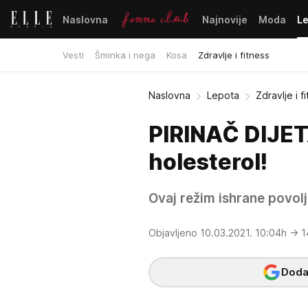
Naslovna
Najnovije
Moda
L
Vesti
Šminka i nega
Kosa
Zdravlje i fitness
Naslovna
Lepota
Zdravlje i f
PIRINAČ DIJETA
holesterol!
Ovaj režim ishrane povol
Objavljeno 10.03.2021. 10:04h
→ 1
Dodaj