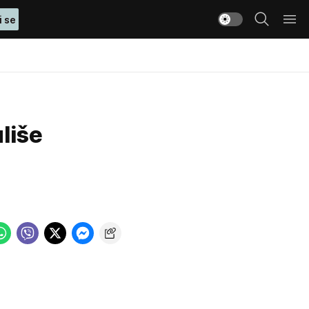
i se
liše