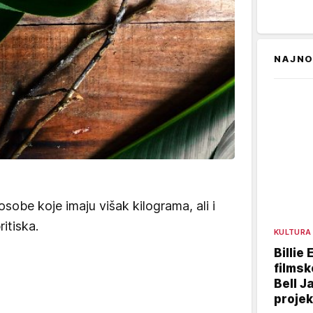
NAJNO
osobe koje imaju višak kilograma, ali i
itiska.
KULTURA
Billie 
filmsk
Bell J
projek