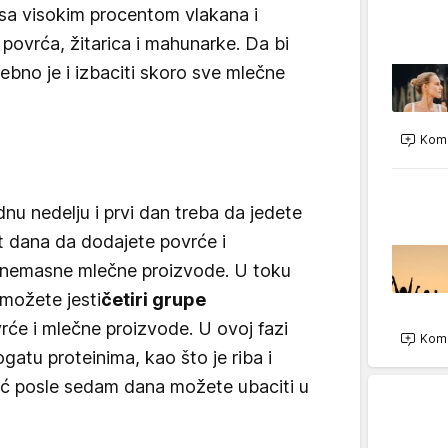
i sa visokim procentom vlakana i
 povrća, žitarica i mahunarke. Da bi
rebno je i izbaciti skoro sve mlečne
Kome
ednu nedelju i prvi dan treba da jedete
est dana da dodajete povrće i
i nemasne mlečne proizvode. U toku
 možete jesti
četiri grupe
rće i mlečne proizvode. U ovoj fazi
Kome
atu proteinima, kao što je riba i
 već posle sedam dana možete ubaciti u