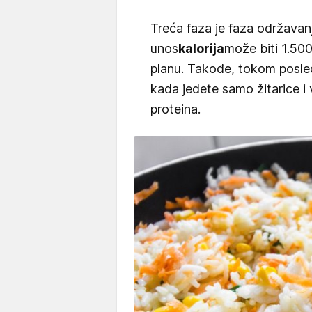
Treća faza je faza održavan
unos
kalorija
može biti 1.500
planu. Takođe, tokom posle
kada jedete samo žitarice i
proteina.