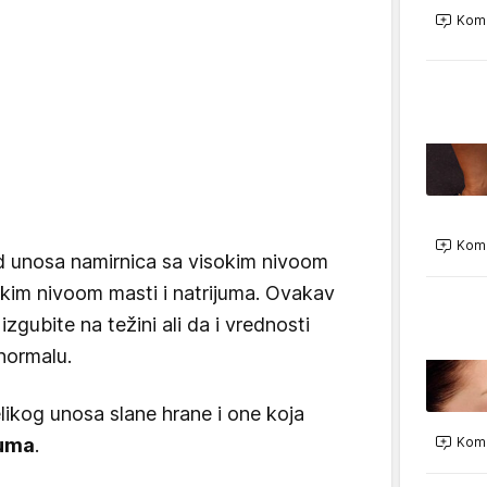
Kome
Kome
 od unosa namirnica sa visokim nivoom
iskim nivoom masti i natrijuma. Ovakav
zgubite na težini ali da i vrednosti
normalu.
elikog unosa slane hrane i one koja
Kome
juma
.