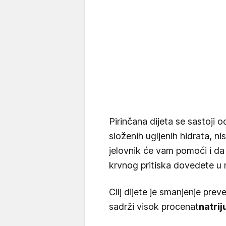
Pirinčana dijeta se sastoji
složenih ugljenih hidrata, n
jelovnik će vam pomoći i da i
krvnog pritiska dovedete u 
Cilj dijete je smanjenje prev
sadrži visok procenat
natri