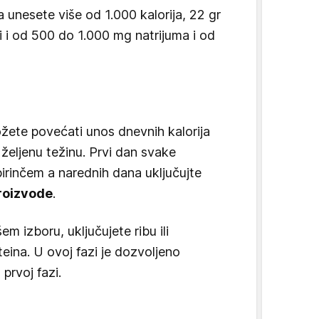
 unesete više od 1.000 kalorija, 22 gr
i i od 500 do 1.000 mg natrijuma i od
žete povećati unos dnevnih kalorija
željenu težinu. Prvi dan svake
irinčem a narednih dana uključujte
roizvode
.
m izboru, uključujete ribu ili
teina. U ovoj fazi je dozvoljeno
 prvoj fazi.