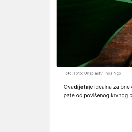
Foto: Foto: Unsplash/Thoa Ngo
Ova
dijeta
je idealna za one 
pate od povišenog krvnog pr