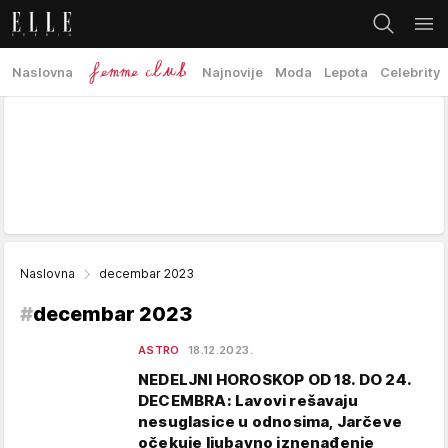
Naslovna
Najnovije
Moda
Lepota
Celebrity
Naslovna
decembar 2023
#
decembar 2023
ASTRO
18.12.2023.
NEDELJNI HOROSKOP OD 18. DO 24.
DECEMBRA: Lavovi rešavaju
nesuglasice u odnosima, Jarčeve
očekuje ljubavno iznenađenje