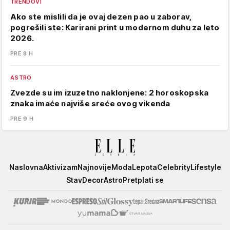
TRENDOVI
Ako ste mislili da je ovaj dezen pao u zaborav,
pogrešili ste: Karirani print u modernom duhu za leto
2026.
PRE 8 H
ASTRO
Zvezde su im izuzetno naklonjene: 2 horoskopska
znaka imaće najviše sreće ovog vikenda
PRE 9 H
Elle
Naslovna
Aktivizam
Najnovije
Moda
Lepota
Celebrity
Lifestyle
Stav
Decor
Astro
Pretplati se