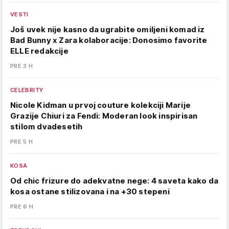
VESTI
Još uvek nije kasno da ugrabite omiljeni komad iz
Bad Bunny x Zara kolaboracije: Donosimo favorite
ELLE redakcije
PRE 3 H
CELEBRITY
Nicole Kidman u prvoj couture kolekciji Marije
Grazije Chiuri za Fendi: Moderan look inspirisan
stilom dvadesetih
PRE 5 H
KOSA
Od chic frizure do adekvatne nege: 4 saveta kako da
kosa ostane stilizovana i na +30 stepeni
PRE 6 H