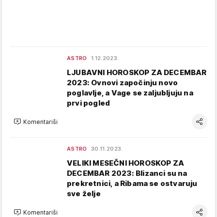
ASTRO
1.12.2023.
LJUBAVNI HOROSKOP ZA DECEMBAR
2023: Ovnovi započinju novo
poglavlje, a Vage se zaljubljuju na
prvi pogled
Komentariši
ASTRO
30.11.2023.
VELIKI MESEČNI HOROSKOP ZA
DECEMBAR 2023: Blizanci su na
prekretnici, a Ribama se ostvaruju
sve želje
Komentariši