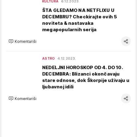
KULTURA
6.12.2023.
ŠTA GLEDAMO NA NETFLIXU U
DECEMBRU? Checkirajte ovih 5
noviteta & nastavaka
megapopularnih serija
Komentariši
ASTRO
4.12.2023.
NEDELJNI HOROSKOP OD 4. DO 10.
DECEMBRA: Blizanci okončavaju
stare odnose, dok Škorpije uživaju u
ljubavnoj idili
Komentariši