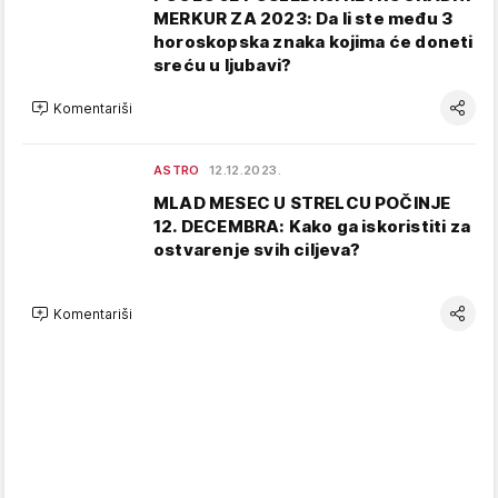
MERKUR ZA 2023: Da li ste među 3
horoskopska znaka kojima će doneti
sreću u ljubavi?
Komentariši
ASTRO
12.12.2023.
MLAD MESEC U STRELCU POČINJE
12. DECEMBRA: Kako ga iskoristiti za
ostvarenje svih ciljeva?
Komentariši