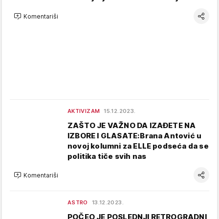
Komentariši
AKTIVIZAM
15.12.2023.
ZAŠTO JE VAŽNO DA IZAĐETE NA
IZBORE I GLASATE:Brana Antović u
novoj kolumni za ELLE podseća da se
politika tiče svih nas
Komentariši
ASTRO
13.12.2023.
POČEO JE POSLEDNJI RETROGRADNI