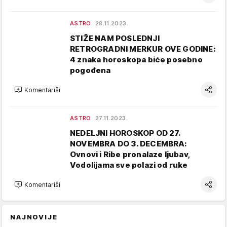
ASTRO
28.11.2023.
STIŽE NAM POSLEDNJI
RETROGRADNI MERKUR OVE GODINE:
4 znaka horoskopa biće posebno
pogođena
Komentariši
ASTRO
27.11.2023.
NEDELJNI HOROSKOP OD 27.
NOVEMBRA DO 3. DECEMBRA:
Ovnovi i Ribe pronalaze ljubav,
Vodolijama sve polazi od ruke
Komentariši
NAJNOVIJE