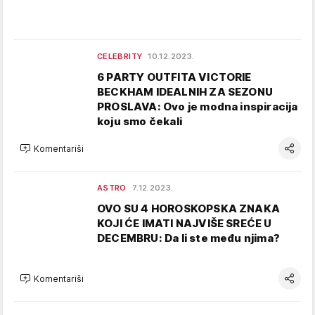
CELEBRITY
10.12.2023.
6 PARTY OUTFITA VICTORIE
BECKHAM IDEALNIH ZA SEZONU
PROSLAVA: Ovo je modna inspiracija
koju smo čekali
Komentariši
ASTRO
7.12.2023.
OVO SU 4 HOROSKOPSKA ZNAKA
KOJI ĆE IMATI NAJVIŠE SREĆE U
DECEMBRU: Da li ste među njima?
Komentariši