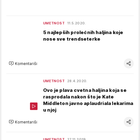
UMETNOST
11.5.2020.
5 najlepših prolećnih haljina koje
nose sve trendseterke
Komentariši
UMETNOST
28.4.2020.
Ovo je plava cvetna haljina koja se
rasprodala nakon što je Kate
Middleton javno aplaudriala lekarima
u njoj
Komentariši
UMETNOST
27.11.2019.