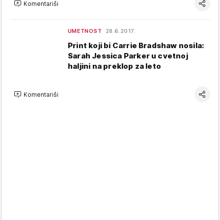
Komentariši
UMETNOST
28.6.2017.
Print koji bi Carrie Bradshaw nosila:
Sarah Jessica Parker u cvetnoj
haljini na preklop za leto
Komentariši