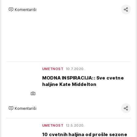
Komentariši
UMETNOST
10.7.2020.
MODNA INSPIRACIJA:: Sve cvetne
haljine Kate Middelton
Komentariši
UMETNOST
12.5.2020.
10 cvetnih haljina od prošle sezone