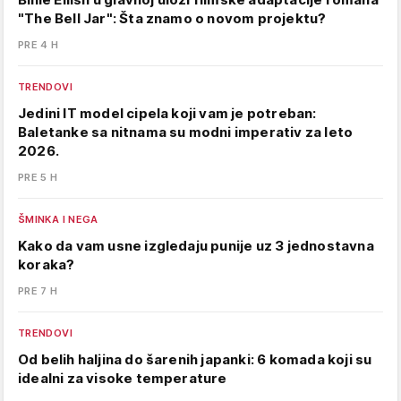
"The Bell Jar": Šta znamo o novom projektu?
PRE 4 H
TRENDOVI
Jedini IT model cipela koji vam je potreban:
Baletanke sa nitnama su modni imperativ za leto
2026.
PRE 5 H
ŠMINKA I NEGA
Kako da vam usne izgledaju punije uz 3 jednostavna
koraka?
PRE 7 H
TRENDOVI
Od belih haljina do šarenih japanki: 6 komada koji su
idealni za visoke temperature