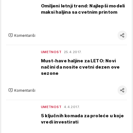
Omiljeni letnji trend: Najlepši modeli
maksi haljina sa cvetnim printom
Komentariši
UMETNOST
25.4.2017.
Must-have haljine za LETO: Novi
načini da nosite cvetni dezen ove
sezone
Komentariši
UMETNOST
4.4.2017.
5 ključnih komada za proleće u koje
vredi investirati