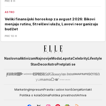
PRE 8 H
ASTRO
Veliki finansijski horoskop za avgust 2026: Bikovi
menjaju rutinu, Strelčevi ulažu, Lavovi reorganizuju
budžet
PRE 10 H
Elle
Naslovna
Aktivizam
Najnovije
Moda
Lepota
Celebrity
Lifestyle
Stav
Decor
Astro
Pretplati se
Marketing
Impresum
Pravila i uslovi korišćenja
Kontakt
Politika o kolačićima
Politika privatnosti
Arhiva