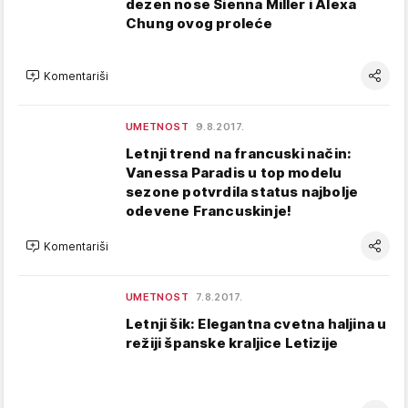
dezen nose Sienna Miller i Alexa
Chung ovog proleće
Komentariši
UMETNOST
9.8.2017.
Letnji trend na francuski način:
Vanessa Paradis u top modelu
sezone potvrdila status najbolje
odevene Francuskinje!
Komentariši
UMETNOST
7.8.2017.
Letnji šik: Elegantna cvetna haljina u
režiji španske kraljice Letizije