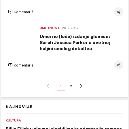
Komentariši
UMETNOST
20.2.2017.
Umorno (loše) izdanje glumice:
Sarah Jessica Parker u cvetnoj
haljini smelog dekoltea
Komentariši
1
2
NAJNOVIJE
KULTURA
Billie Eilish u glavnoj ulozi filmske adaptacije romana