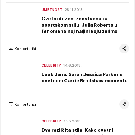
UMETNOST
28.11.2018.
Cvetni dezen, ženstvena i u
sportskom stilu: Julia Roberts u
fenomenalnoj haljini koju želimo
Komentariši
CELEBRITY
14.6.2018.
Look dana: Sarah Jessica Parker u
cvetnom Carrie Bradshaw momentu
Komentariši
CELEBRITY
25.5.2018.
Dva različita stila: Kako cvetni