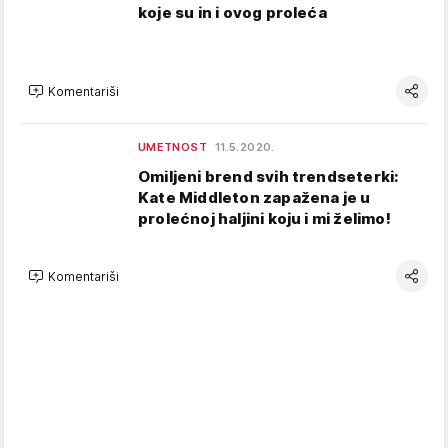
koje su in i ovog proleća
Komentariši
UMETNOST
11.5.2020.
Omiljeni brend svih trendseterki:
Kate Middleton zapažena je u
prolećnoj haljini koju i mi želimo!
Komentariši