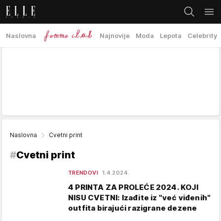
Naslovna
Najnovije
Moda
Lepota
Celebrity
Naslovna
Cvetni print
#
Cvetni print
TRENDOVI
1.4.2024.
4 PRINTA ZA PROLEĆE 2024. KOJI
NISU CVETNI: Izađite iz "već viđenih"
outfita birajući razigrane dezene