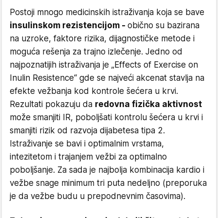
Postoji mnogo medicinskih istraživanja koja se bave
insulinskom rezistencijom -
obično su bazirana
na uzroke, faktore rizika, dijagnostičke metode i
moguća rešenja za trajno izlečenje. Jedno od
najpoznatijih istraživanja je „Effects of Exercise on
Inulin Resistence“ gde se najveći akcenat stavlja na
efekte vežbanja kod kontrole šećera u krvi.
Rezultati pokazuju da
redovna fizička aktivnost
može smanjiti IR, poboljšati kontrolu šećera u krvi i
smanjiti rizik od razvoja dijabetesa tipa 2.
Istraživanje se bavi i optimalnim vrstama,
intezitetom i trajanjem vežbi za optimalno
poboljšanje. Za sada je najbolja kombinacija kardio i
vežbe snage minimum tri puta nedeljno (preporuka
je da vežbe budu u prepodnevnim časovima).