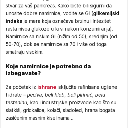
stvar za vaš pankreas. Kako biste bili sigurni da
unosite dobre namirnice, vodite se GI (
glikemijski
indeks
je mera koja označava brzinu i intezitet
rasta nivoa glukoze u krvi nakon konzumiranja).
Namirnice sa niskim GI (nižim od 50), srednjim (od
50-70), dok se namirnice sa 70 i više od toga
smatraju visokim.
Koje namirnice je potrebno da
izbegavate?
Za početak iz
ishrane
isključite rafinisane ugljene
hidrate –
peciva, beli hleb, beli pirinač, belu
testeninu,
kao i industrijske proizvode kao što su
slatkiši, grickalice, kolači, sladoled, hrana bogata
zasićenim masnim kiselinama…