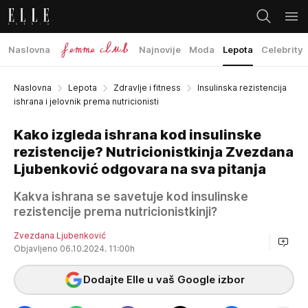
Naslovna
Najnovije
Moda
Lepota
Celebrity
Naslovna
Lepota
Zdravlje i fitness
Insulinska rezistencija
ishrana i jelovnik prema nutricionisti
Kako izgleda ishrana kod insulinske
rezistencije? Nutricionistkinja Zvezdana
Ljubenković odgovara na sva pitanja
Kakva ishrana se savetuje kod insulinske
rezistencije prema nutricionistkinji?
Zvezdana Ljubenković
Objavljeno 06.10.2024. 11:00h
Dodajte Elle u vaš Google izbor