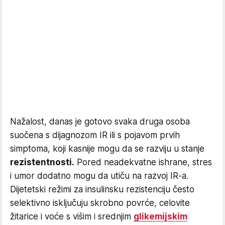
Nažalost, danas je gotovo svaka druga osoba
suočena s dijagnozom IR ili s pojavom prvih
simptoma, koji kasnije mogu da se razviju u stanje
rezistentnosti.
Pored neadekvatne ishrane, stres
i umor dodatno mogu da utiču na razvoj IR-a.
Dijetetski režimi za insulinsku rezistenciju često
selektivno isključuju skrobno povrće, celovite
žitarice i voće s višim i srednjim
glikemijskim