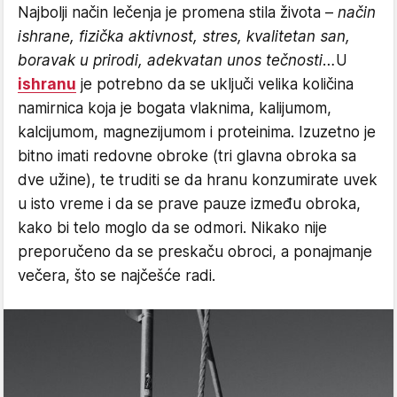
Najbolji način lečenja je promena stila života –
način
ishrane, fizička aktivnost, stres, kvalitetan san,
boravak u prirodi, adekvatan unos tečnosti…
U
ishranu
je potrebno da se uključi velika količina
namirnica koja je bogata vlaknima, kalijumom,
kalcijumom, magnezijumom i proteinima. Izuzetno je
bitno imati redovne obroke (tri glavna obroka sa
dve užine), te truditi se da hranu konzumirate uvek
u isto vreme i da se prave pauze između obroka,
kako bi telo moglo da se odmori. Nikako nije
preporučeno da se preskaču obroci, a ponajmanje
večera, što se najčešće radi.