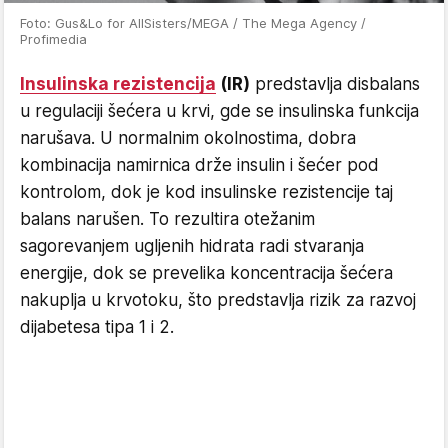
Foto: Gus&Lo for AllSisters/MEGA / The Mega Agency /
Profimedia
Insulinska rezistencija
(IR)
predstavlja disbalans
u regulaciji šećera u krvi, gde se insulinska funkcija
narušava. U normalnim okolnostima, dobra
kombinacija namirnica drže insulin i šećer pod
kontrolom, dok je kod insulinske rezistencije taj
balans narušen. To rezultira otežanim
sagorevanjem ugljenih hidrata radi stvaranja
energije, dok se prevelika koncentracija šećera
nakuplja u krvotoku, što predstavlja rizik za razvoj
dijabetesa tipa 1 i 2.