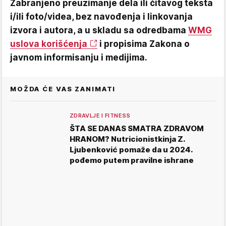
Zabranjeno preuzimanje dela ili čitavog teksta
i/ili foto/videa, bez navođenja i linkovanja
izvora i autora, a u skladu sa odredbama
WMG
uslova korišćenja
i propisima Zakona o
javnom informisanju i medijima.
MOŽDA ĆE VAS ZANIMATI
ZDRAVLJE I FITNESS
ŠTA SE DANAS SMATRA ZDRAVOM
HRANOM? Nutricionistkinja Z.
Ljubenković pomaže da u 2024.
pođemo putem pravilne ishrane