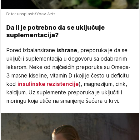
Foto: unsplash/Yoav Aziz
Da li je potrebno da se uključuje
suplementacija?
Pored izbalansirane
ishrane,
preporuka je da se
uključi i suplementacija u dogovoru sa odabranim
lekarom. Neke od najčešćih preporuka su Omega-
3 masne kiseline, vitamin D (koji je često u deficitu
kod
insulinske rezistencije
), magnezijum, cink,
kalcijum. Uz suplemente preporuka je uključiti i
moringu koja utiče na smanjenje šećera u krvi.