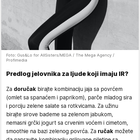
Foto: Gus&Lo for AllSisters/MEGA / The Mega Agency /
Profimedia
Predlog jelovnika za ljude koji imaju IR?
Za
doručak
birajte kombinaciju jaja sa povrćem
(omlet sa spanaćem i paprikom), parče mladog sira
i porciju zelene salate sa rotkvicama. Za užinu
birajte sirove bademe sa zelenom jabukom,
nemasni grčki jogurt sa crvenim voćem i cimetom,
smoothie na bazi zelenog povrća. Za
ručak
možete
da napravite kombinaciju grilovane piletine sa