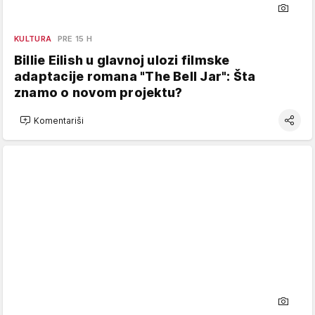
KULTURA
PRE 15 H
Billie Eilish u glavnoj ulozi filmske
adaptacije romana "The Bell Jar": Šta
znamo o novom projektu?
Komentariši