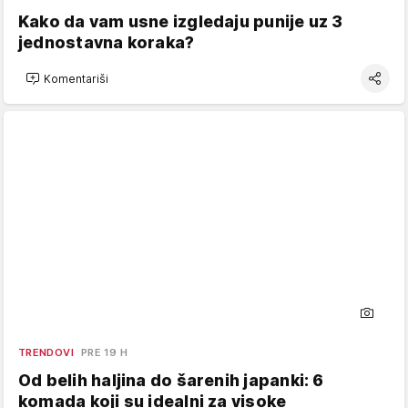
Kako da vam usne izgledaju punije uz 3
jednostavna koraka?
Komentariši
TRENDOVI
PRE 19 H
Od belih haljina do šarenih japanki: 6
komada koji su idealni za visoke