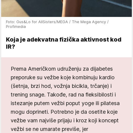
Foto: Gus&Lo for AllSisters/MEGA / The Mega Agency /
Profimedia
Koja je adekvatna fizička aktivnost kod
IR?
Prema Američkom udruženju za dijabetes
preporuke su vežbe koje kombinuju kardio
(šetnja, brzi hod, vožnja bicikla, trčanje) i
trening snage. Takođe, rad na fleksibilosti i
istezanje putem vežbi poput yoge ili pilatesa
mogu doprineti. Potrebno je da osetite koje
vežbe vam najviše prijaju i kroz koji koncept
vežbi se ne umarate previše, jer