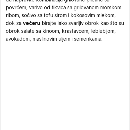
povrćem, varivo od tikvica sa grilovanom morskom
ribom, sočivo sa tofu sirom i kokosovim mlekom,
dok za
večeru
birajte lako svarljiv obrok kao što su
obrok salate sa kinoom, krastavcem, leblebijom,
avokadom, maslinovim uljem i semenkama.