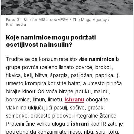
Foto: Gus&Lo for AllSisters/MEGA / The Mega Agency /
Profimedia
Koje namirnice mogu podržati
osetljivost na insulin?
Trudite se da konzumirate što više
namirnica
iz
grupe povrća (zeleno lisnato povrće, brokoli,
tikvica, kelj, blitva, špargla, patlidžan, paprika...),
umesto krompira koristite batat, a umesto pirinča
birajte kinou. Od voća birajte jabuku, malinu,
borovnice, limun, limetu.
Ishranu
obogatite
vlaknima uključujući pasulj, sočivo, grašak,
semenke, orašaste plodove, integralne žitarice.
Proteini čine veliku ulogu u
ishrani
kod IR zato je
potrebno da konzumirate meso, ribu, soju, tofu,