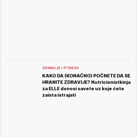
ZDRAVLJE I FITNESS
KAKO DA (KONAČNO) POČNETE DA SE
HRANITE ZDRAVIJE? Nutricionistkinja
za ELLE donosi savete uz koje ćete
zaista istrajati