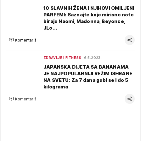
10 SLAVNIH ŽENA I NJIHOVI OMILJENI
PARFEMI: Saznajte koje mirisne note
biraju Naomi, Madonna, Beyonce,
JLo...
Komentariši
ZDRAVLJE I FITNESS
6.5.2023.
JAPANSKA DIJETA SA BANANAMA
JE NAJPOPULARNIJI REŽIM ISHRANE
NA SVETU: Za 7 dana gubi se i do 5
kilograma
Komentariši