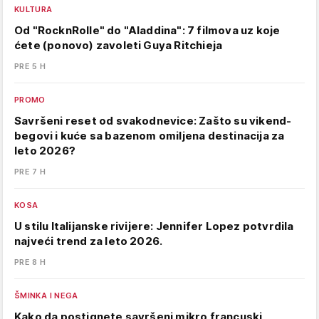
KULTURA
Od "RocknRolle" do "Aladdina": 7 filmova uz koje
ćete (ponovo) zavoleti Guya Ritchieja
PRE 5 H
PROMO
Savršeni reset od svakodnevice: Zašto su vikend-
begovi i kuće sa bazenom omiljena destinacija za
leto 2026?
PRE 7 H
KOSA
U stilu Italijanske rivijere: Jennifer Lopez potvrdila
najveći trend za leto 2026.
PRE 8 H
ŠMINKA I NEGA
Kako da postignete savršeni mikro francuski