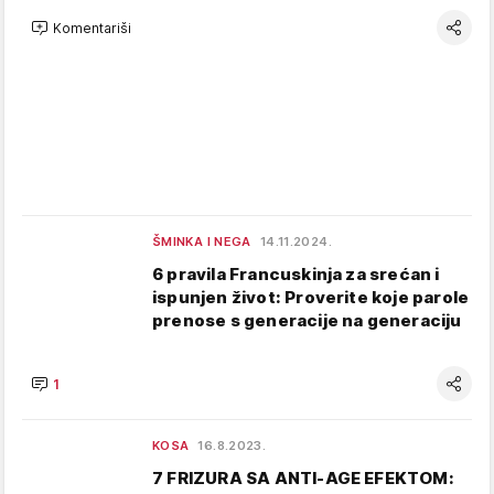
Komentariši
ŠMINKA I NEGA
14.11.2024.
6 pravila Francuskinja za srećan i
ispunjen život: Proverite koje parole
prenose s generacije na generaciju
1
KOSA
16.8.2023.
7 FRIZURA SA ANTI-AGE EFEKTOM: