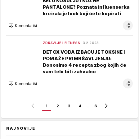
BELU KOŠULJU I KOŽNE
PANTALONE? Poznata influenserka
kreirala je look koji ćete kopirati
Komentariši
ZDRAVLJE I FITNESS
3.2.2023.
DETOX VODA IZBACUJE TOKSINE I
POMAŽE PRI MRŠAVLJENJU:
Donosimo 4 recepta zbog kojih će
vam telo biti zahvalno
Komentariši
1
2
3
4
…
6
NAJNOVIJE