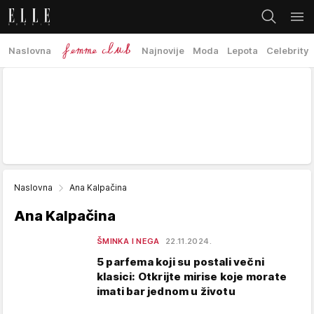
Naslovna
Najnovije
Moda
Lepota
Celebrity
Naslovna
Ana Kalpačina
Ana Kalpačina
ŠMINKA I NEGA
22.11.2024.
5 parfema koji su postali večni
klasici: Otkrijte mirise koje morate
imati bar jednom u životu