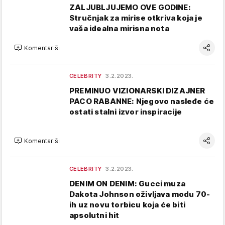
ZALJUBLJUJEMO OVE GODINE:
Stručnjak za mirise otkriva koja je
vaša idealna mirisna nota
Komentariši
CELEBRITY
3.2.2023.
PREMINUO VIZIONARSKI DIZAJNER
PACO RABANNE: Njegovo nasleđe će
ostati stalni izvor inspiracije
Komentariši
CELEBRITY
3.2.2023.
DENIM ON DENIM: Gucci muza
Dakota Johnson oživljava modu 70-
ih uz novu torbicu koja će biti
apsolutni hit