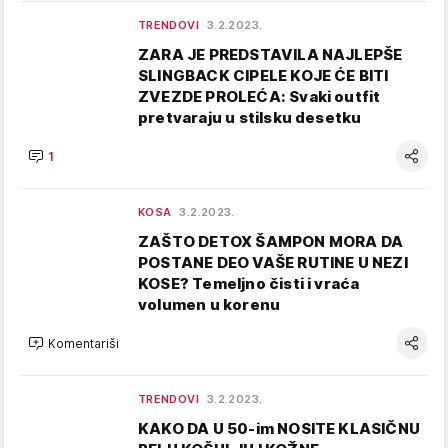
TRENDOVI
3.2.2023.
ZARA JE PREDSTAVILA NAJLEPŠE
SLINGBACK CIPELE KOJE ĆE BITI
ZVEZDE PROLEĆA: Svaki outfit
pretvaraju u stilsku desetku
1
KOSA
3.2.2023.
ZAŠTO DETOX ŠAMPON MORA DA
POSTANE DEO VAŠE RUTINE U NEZI
KOSE? Temeljno čisti i vraća
volumen u korenu
Komentariši
TRENDOVI
3.2.2023.
KAKO DA U 50-im NOSITE KLASIČNU