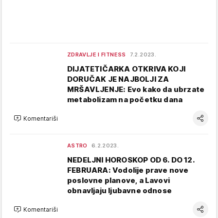
ZDRAVLJE I FITNESS
7.2.2023.
DIJATETIČARKA OTKRIVA KOJI
DORUČAK JE NAJBOLJI ZA
MRŠAVLJENJE: Evo kako da ubrzate
metabolizam na početku dana
Komentariši
ASTRO
6.2.2023.
NEDELJNI HOROSKOP OD 6. DO 12.
FEBRUARA: Vodolije prave nove
poslovne planove, a Lavovi
obnavljaju ljubavne odnose
Komentariši