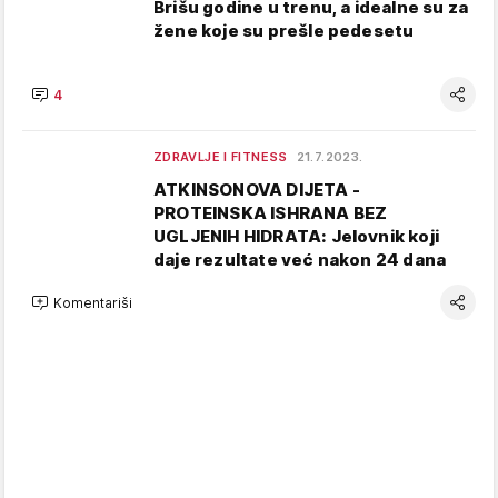
Brišu godine u trenu, a idealne su za
žene koje su prešle pedesetu
4
ZDRAVLJE I FITNESS
21.7.2023.
ATKINSONOVA DIJETA -
PROTEINSKA ISHRANA BEZ
UGLJENIH HIDRATA: Jelovnik koji
daje rezultate već nakon 24 dana
Komentariši