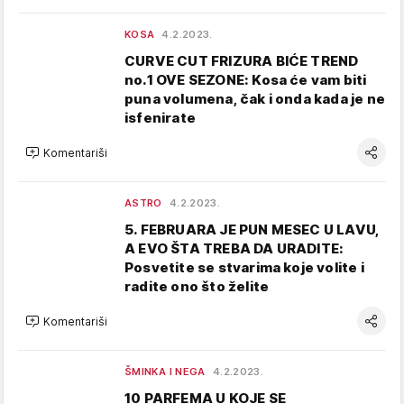
KOSA
4.2.2023.
CURVE CUT FRIZURA BIĆE TREND
no.1 OVE SEZONE: Kosa će vam biti
puna volumena, čak i onda kada je ne
isfenirate
Komentariši
ASTRO
4.2.2023.
5. FEBRUARA JE PUN MESEC U LAVU,
A EVO ŠTA TREBA DA URADITE:
Posvetite se stvarima koje volite i
radite ono što želite
Komentariši
ŠMINKA I NEGA
4.2.2023.
10 PARFEMA U KOJE SE