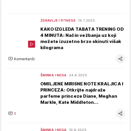
ZDRAVLJE I FITNESS
14.7.2023.
KAKO IZGLEDA TABATA TRENING OD
4 MINUTA: Način vežbanja uz koji
možete izuzetno brzo skinuti višak
kilograma
Komentariši
ŠMINKA I NEGA
24.6.2023.
OMILJENE MIRISNE NOTE KRALJICA I
PRINCEZA: Otkrijte najdraže
parfeme princeze Diane, Meghan
Markle, Kate Middleton...
1
ŠMINKA I NEGA
10.6.2023.