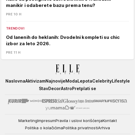
manikir i odaberete bazu prema tenu?
PRE 10 H
TRENDOVI
Od lanenih do heklanih: Dvodelni kompleti su chic
izbor za leto 2026.
PRE 11 H
Elle
Naslovna
Aktivizam
Najnovije
Moda
Lepota
Celebrity
Lifestyle
Stav
Decor
Astro
Pretplati se
Marketing
Impresum
Pravila i uslovi korišćenja
Kontakt
Politika o kolačićima
Politika privatnosti
Arhiva