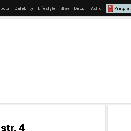
epota
Celebrity
Lifestyle
Stav
Decor
Astro
Pretplat
str. 4