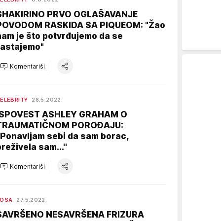
SHAKIRINO PRVO OGLAŠAVANJE
POVODOM RASKIDA SA PIQUEOM: "Žao
nam je što potvrđujemo da se
rastajemo"
Komentariši
ELEBRITY
28.5.2022.
ISPOVEST ASHLEY GRAHAM O
TRAUMATIČNOM POROĐAJU:
''Ponavljam sebi da sam borac,
reživela sam...''
Komentariši
KOSA
27.5.2022.
SAVRŠENO NESAVRŠENA FRIZURA