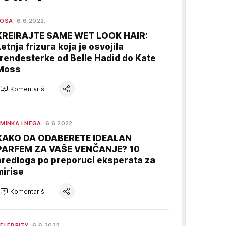
KOSA
6.6.2022.
KREIRAJTE SAME WET LOOK HAIR:
Letnja frizura koja je osvojila
trendesterke od Belle Hadid do Kate
Moss
Komentariši
MINKA I NEGA
6.6.2022.
KAKO DA ODABERETE IDEALAN
PARFEM ZA VAŠE VENČANJE? 10
predloga po preporuci eksperata za
mirise
Komentariši
ELEBRITY
6.6.2022.