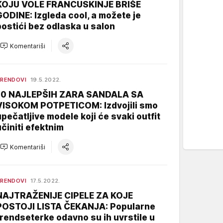
KOJU VOLE FRANCUSKINJE BRIŠE
GODINE: Izgleda cool, a možete je
postići bez odlaska u salon
Komentariši
RENDOVI
19.5.2022.
10 NAJLEPŠIH ZARA SANDALA SA
VISOKOM POTPETICOM: Izdvojili smo
upečatljive modele koji će svaki outfit
učiniti efektnim
Komentariši
RENDOVI
17.5.2022.
NAJTRAŽENIJE CIPELE ZA KOJE
POSTOJI LISTA ČEKANJA: Popularne
trendseterke odavno su ih uvrstile u