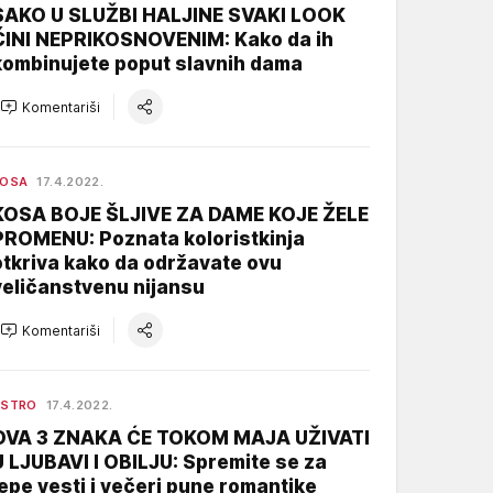
SAKO U SLUŽBI HALJINE SVAKI LOOK
ČINI NEPRIKOSNOVENIM: Kako da ih
kombinujete poput slavnih dama
Komentariši
KOSA
17.4.2022.
KOSA BOJE ŠLJIVE ZA DAME KOJE ŽELE
PROMENU: Poznata koloristkinja
otkriva kako da održavate ovu
veličanstvenu nijansu
Komentariši
ASTRO
17.4.2022.
OVA 3 ZNAKA ĆE TOKOM MAJA UŽIVATI
U LJUBAVI I OBILJU: Spremite se za
lepe vesti i večeri pune romantike