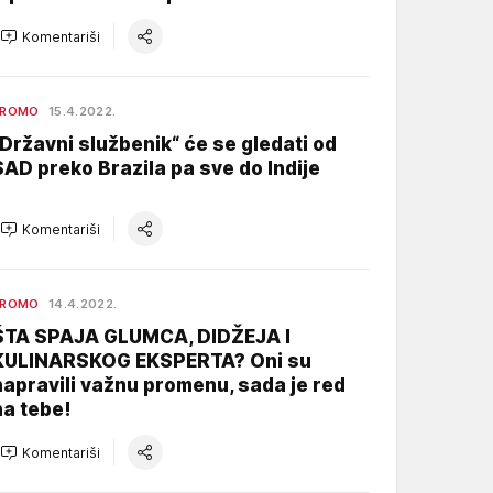
Komentariši
PROMO
15.4.2022.
„Državni službenik“ će se gledati od
SAD preko Brazila pa sve do Indije
Komentariši
PROMO
14.4.2022.
ŠTA SPAJA GLUMCA, DIDŽEJA I
KULINARSKOG EKSPERTA? Oni su
napravili važnu promenu, sada je red
na tebe!
Komentariši