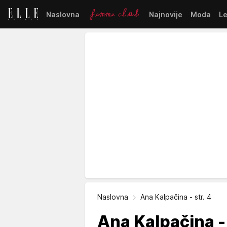
Naslovna
Najnovije
Moda
L
Naslovna
Ana Kalpačina - str. 4
Ana Kalpačina - 