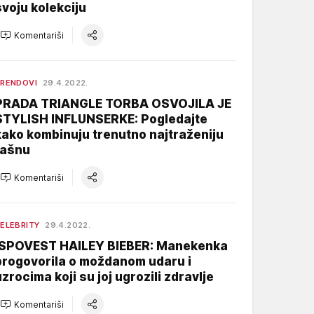
svoju kolekciju
Komentariši
RENDOVI
29.4.2022.
PRADA TRIANGLE TORBA OSVOJILA JE
STYLISH INFLUNSERKE: Pogledajte
kako kombinuju trenutno najtraženiju
tašnu
Komentariši
ELEBRITY
29.4.2022.
ISPOVEST HAILEY BIEBER: Manekenka
progovorila o moždanom udaru i
uzrocima koji su joj ugrozili zdravlje
Komentariši