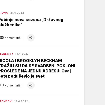
PROMO
21.4.2022.
Počinje nova sezona „Državnog
službenika“
Komentariši
ELEBRITY
18.4.2022.
NICOLA I BROOKLYN BECKHAM
TRAŽILI SU DA SE SVADBENI POKLONI
PROSLEDE NA JEDNU ADRESU: Ovaj
potez oduševio je svet
Komentariši
RENDOVI
18.4.2022.