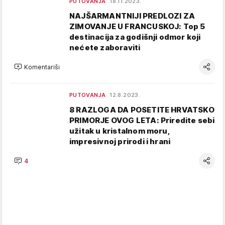
PUTOVANJA
18.11.2023.
NAJŠARMANTNIJI PREDLOZI ZA
ZIMOVANJE U FRANCUSKOJ: Top 5
destinacija za godišnji odmor koji
nećete zaboraviti
Komentariši
PUTOVANJA
12.8.2023.
8 RAZLOGA DA POSETITE HRVATSKO
PRIMORJE OVOG LETA: Priredite sebi
užitak u kristalnom moru,
impresivnoj prirodi i hrani
4