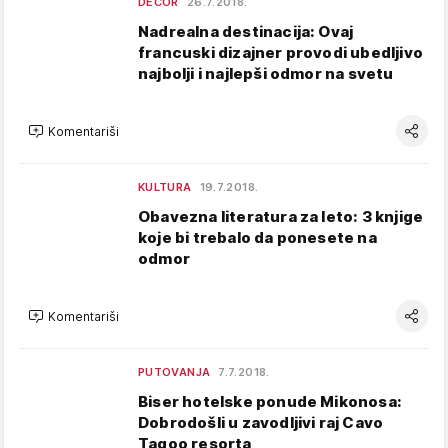
DECOR
26.7.2018.
Nadrealna destinacija: Ovaj
francuski dizajner provodi ubedljivo
najbolji i najlepši odmor na svetu
Komentariši
KULTURA
19.7.2018.
Obavezna literatura za leto: 3 knjige
koje bi trebalo da ponesete na
odmor
Komentariši
PUTOVANJA
7.7.2018.
Biser hotelske ponude Mikonosa:
Dobrodošli u zavodljivi raj Cavo
Tagoo resorta