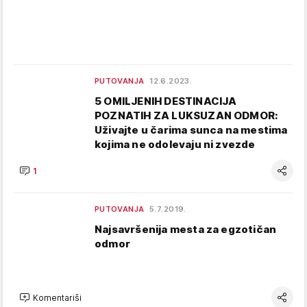
PUTOVANJA
12.6.2023.
5 OMILJENIH DESTINACIJA
POZNATIH ZA LUKSUZAN ODMOR:
Uživajte u čarima sunca na mestima
kojima ne odolevaju ni zvezde
1
PUTOVANJA
5.7.2019.
Najsavršenija mesta za egzotičan
odmor
Komentariši