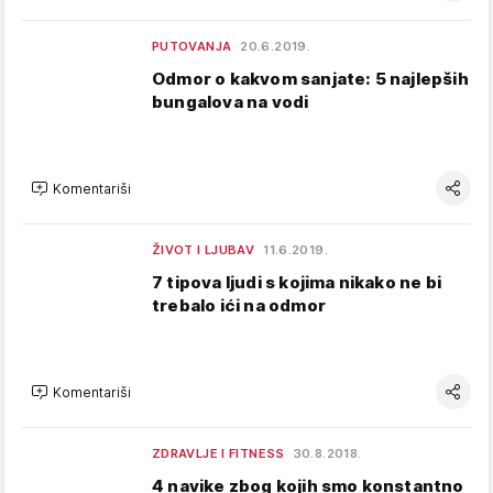
PUTOVANJA
20.6.2019.
Odmor o kakvom sanjate: 5 najlepših
bungalova na vodi
Komentariši
ŽIVOT I LJUBAV
11.6.2019.
7 tipova ljudi s kojima nikako ne bi
trebalo ići na odmor
Komentariši
ZDRAVLJE I FITNESS
30.8.2018.
4 navike zbog kojih smo konstantno