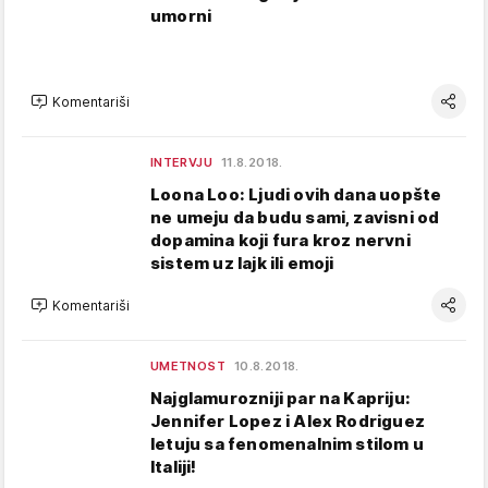
umorni
Komentariši
INTERVJU
11.8.2018.
Loona Loo: Ljudi ovih dana uopšte
ne umeju da budu sami, zavisni od
dopamina koji fura kroz nervni
sistem uz lajk ili emoji
Komentariši
UMETNOST
10.8.2018.
Najglamurozniji par na Kapriju:
Jennifer Lopez i Alex Rodriguez
letuju sa fenomenalnim stilom u
Italiji!