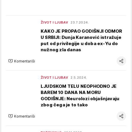
ŽIVOT I LJUBAV
23.7.2024.
KAKO JE PROPAO GODIŠNJI ODMOR
U SRBIJI: Dunja Karanović istražuje
put od privilegije u doba ex-Yu do
nužnog zla danas
Komentariši
ŽIVOT I LJUBAV
2.5.2024.
LJUDSKOM TELU NEOPHODNO JE
BAREM 10 DANA NA MORU
GODIŠNJE: Neurolozi objašnjavaju
zbog čega je to tako
Komentariši