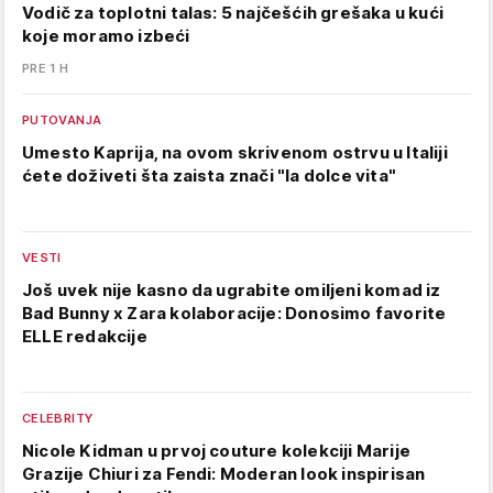
Vodič za toplotni talas: 5 najčešćih grešaka u kući
koje moramo izbeći
PRE 1 H
PUTOVANJA
Umesto Kaprija, na ovom skrivenom ostrvu u Italiji
ćete doživeti šta zaista znači "la dolce vita"
VESTI
Još uvek nije kasno da ugrabite omiljeni komad iz
Bad Bunny x Zara kolaboracije: Donosimo favorite
ELLE redakcije
CELEBRITY
Nicole Kidman u prvoj couture kolekciji Marije
Grazije Chiuri za Fendi: Moderan look inspirisan