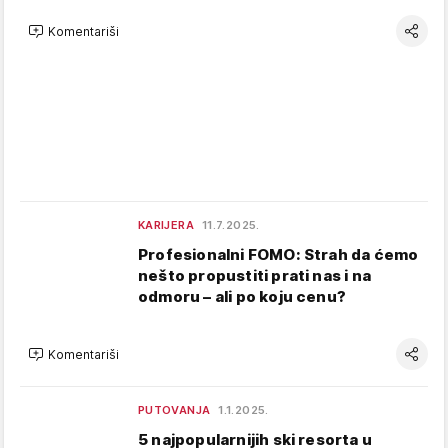
Komentariši
KARIJERA
11.7.2025.
Profesionalni FOMO: Strah da ćemo
nešto propustiti prati nas i na
odmoru – ali po koju cenu?
Komentariši
PUTOVANJA
1.1.2025.
5 najpopularnijih ski resorta u