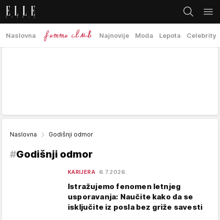
Naslovna
Najnovije
Moda
Lepota
Celebrity
Naslovna
Godišnji odmor
#
Godišnji odmor
KARIJERA
6.7.2026.
Istražujemo fenomen letnjeg
usporavanja: Naučite kako da se
isključite iz posla bez griže savesti