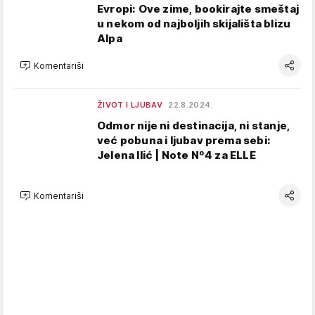
Evropi: Ove zime, bookirajte smeštaj
u nekom od najboljih skijališta blizu
Alpa
Komentariši
ŽIVOT I LJUBAV
22.8.2024.
Odmor nije ni destinacija, ni stanje,
već pobuna i ljubav prema sebi:
Jelena Ilić | Note Nº4 za ELLE
Komentariši