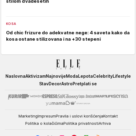
stilom dvadesetih
KOSA
Od chic frizure do adekvatne nege: 4 saveta kako da
kosa ostane stilizovana i na +30 stepeni
Elle
Naslovna
Aktivizam
Najnovije
Moda
Lepota
Celebrity
Lifestyle
Stav
Decor
Astro
Pretplati se
Marketing
Impresum
Pravila i uslovi korišćenja
Kontakt
Politika o kolačićima
Politika privatnosti
Arhiva