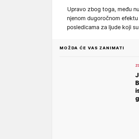
Upravo zbog toga, među nutr
njenom dugoročnom efektu na
posledicama za ljude koji su 
MOŽDA ĆE VAS ZANIMATI
Z
B
i
g