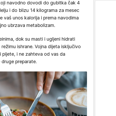
e koji navodno dovodi do gubitka čak 4
elju i do blizu 14 kilograma za mesec
e vaš unos kalorija i prema navodima
ajno ubrzava metabolizam.
nima, dok su masti i ugljeni hidrati
ežimu ishrane. Vojna dijeta isključivo
i pijete, i ne zahteva od vas da
e druge preparate.