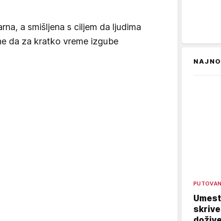
rna, a smišljena s ciljem da ljudima
ne da za kratko vreme izgube
NAJNO
PUTOVA
Umest
skrive
dožive