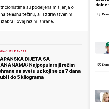
dolce 
icionistima su podeljena mišljenja o
 telesnu težinu, ali i zdravstvenim
Kome
izabrali ovaj režim ishrane.
DRAVLJE I FITNESS
JAPANSKA DIJETA SA
ANANAMA: Najpopularniji režim
Kome
shrane na svetu uz koji se za 7 dana
ubi i do 5 kilograma