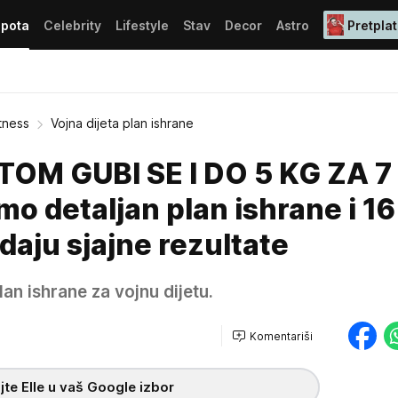
epota
Celebrity
Lifestyle
Stav
Decor
Astro
Pretplat
itness
Vojna dijeta plan ishrane
OM GUBI SE I DO 5 KG ZA 7
 detaljan plan ishrane i 16
 daju sjajne rezultate
n ishrane za vojnu dijetu.
Komentariši
te Elle u vaš Google izbor