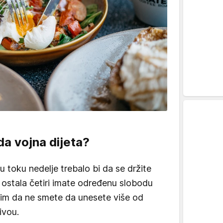
da vojna dijeta?
u toku nedelje trebalo bi da se držite
k ostala četiri imate određenu slobodu
 tim da ne smete da unesete više od
ivou.