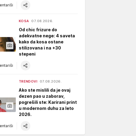
ntariši
KOSA
07.08.2026.
Od chic frizure do
adekvatne nege: 4 saveta
kako da kosa ostane
stilizovana i na +30
stepeni
ntariši
TRENDOVI
07.08.2026.
Ako ste mislili da je ovaj
dezen pao u zaborav,
pogrešili ste: Karirani print
u modernom duhu za leto
2026.
ntariši