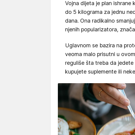
Vojna dijeta je plan ishran
do 5 kilograma za jednu ned
dana. Ona radikalno smanjuj
njenih popularizatora, znač
Uglavnom se bazira na protei
veoma malo prisutni u ovom r
reguliše šta treba da jedete 
kupujete suplemente ili nek