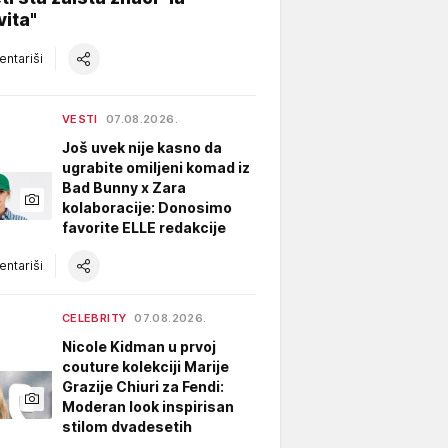
vita"
ntariši
VESTI
07.08.2026.
Još uvek nije kasno da
ugrabite omiljeni komad iz
Bad Bunny x Zara
kolaboracije: Donosimo
favorite ELLE redakcije
ntariši
CELEBRITY
07.08.2026.
Nicole Kidman u prvoj
couture kolekciji Marije
Grazije Chiuri za Fendi:
Moderan look inspirisan
stilom dvadesetih