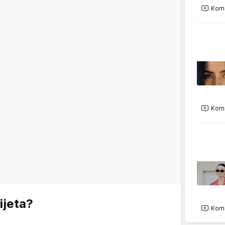
Kome
Kome
ijeta?
Kome