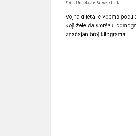
Foto: Unsplash/ Brooke Lark
Vojna dijeta je veoma popula
koji žele da smršaju pomog
značajan broj kilograma.