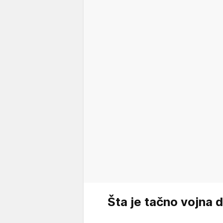
Šta je tačno vojna d