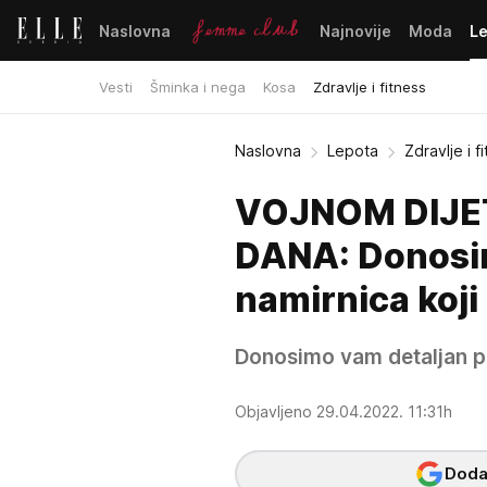
Naslovna
Najnovije
Moda
L
Vesti
Šminka i nega
Kosa
Zdravlje i fitness
Naslovna
Lepota
Zdravlje i f
VOJNOM DIJET
DANA: Donosimo
namirnica koji
Donosimo vam detaljan pla
Objavljeno 29.04.2022. 11:31h
Dodaj