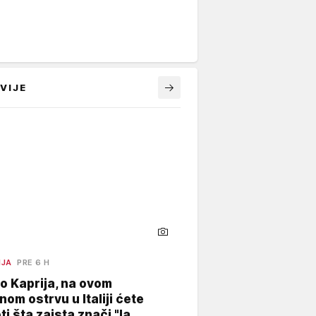
VIJE
NJA
PRE 6 H
o Kaprija, na ovom
nom ostrvu u Italiji ćete
ti šta zaista znači "la