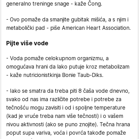
generalno treninge snage - kaže Čong.
- Ovo pomaže da smanjite gubitak mišića, a s njim i
metabolički pad - piše American Heart Association.
Pijte više vode
- Voda pomaže celokupnom organizmu, a
omogućava hrani da lako putuje kroz metabolizam
- kaže nutricionistkinja Bonie Taub-Diks.
- Iako se smatra da treba piti 8 čaša vode dnevno,
svako od nas ima različite potrebe i potrebe za
tečnošću mogu zavisiti i od i spoljne temperature
(kad je vruće treba nam više tečnosti) i o vašem
nivou aktivnosti (ako se puno znojite). Tečna hrana
poput supa variva, voća i povrća takođe pomaže