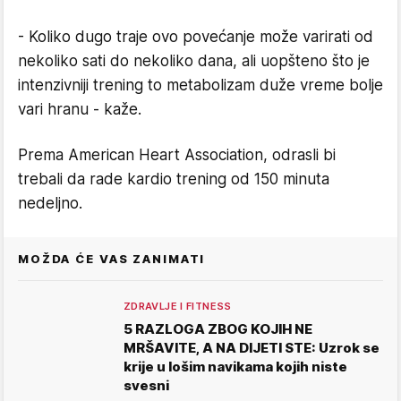
- Koliko dugo traje ovo povećanje može varirati od
nekoliko sati do nekoliko dana, ali uopšteno što je
intenzivniji trening to metabolizam duže vreme bolje
vari hranu - kaže.
Prema American Heart Association, odrasli bi
trebali da rade kardio trening od 150 minuta
nedeljno.
MOŽDA ĆE VAS ZANIMATI
ZDRAVLJE I FITNESS
5 RAZLOGA ZBOG KOJIH NE
MRŠAVITE, A NA DIJETI STE: Uzrok se
krije u lošim navikama kojih niste
svesni