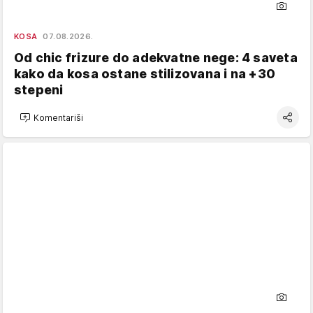
KOSA
07.08.2026.
Od chic frizure do adekvatne nege: 4 saveta
kako da kosa ostane stilizovana i na +30
stepeni
Komentariši