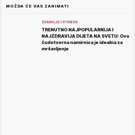
MOŽDA ĆE VAS ZANIMATI
ZDRAVLJE I FITNESS
TRENUTNO NAJPOPULARNIJA I
NAJZDRAVIJA DIJETA NA SVETU: Ova
čudotvorna namirnica je idealna za
mršavljenje