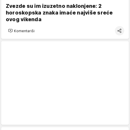
Zvezde su im izuzetno naklonjene: 2
horoskopska znaka imaće najviše sreće
ovog vikenda
Komentariši