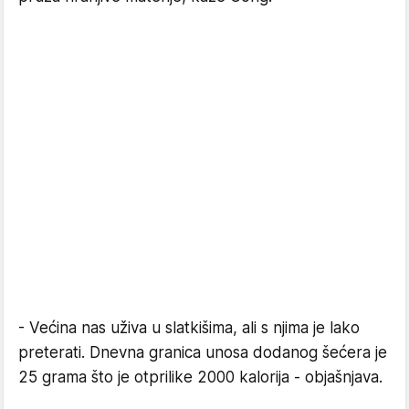
- Većina nas uživa u slatkišima, ali s njima je lako
preterati. Dnevna granica unosa dodanog šećera je
25 grama što je otprilike 2000 kalorija - objašnjava.