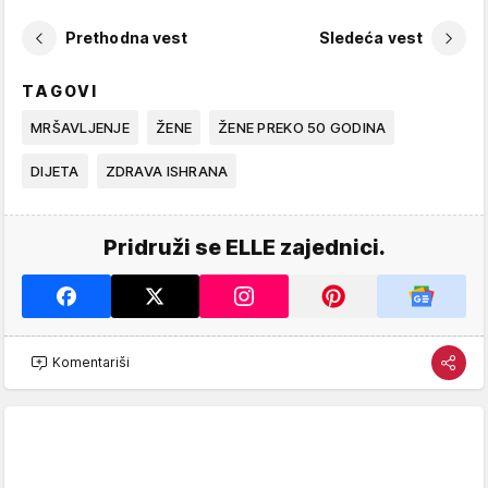
Prethodna vest
Sledeća vest
TAGOVI
MRŠAVLJENJE
ŽENE
ŽENE PREKO 50 GODINA
DIJETA
ZDRAVA ISHRANA
Pridruži se ELLE zajednici.
Komentariši