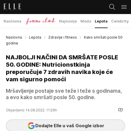
Naslovna
Najnovije
Moda
Lepota
Celebrity
Naslovna
Lepota
Zdravlje i fitness
Kako smršati posle 50
godine
NAJBOLJI NAČINI DA SMRŠATE POSLE
50. GODINE: Nutricionstkinja
preporučuje 7 zdravih navika koje će
vam sigurno pomoći
Mršavljenje postaje sve teže i teže s godinama,
a evo kako smršati posle 50. godine.
Objavljeno 14.08.2022. 11:29h
Dodajte Elle u vaš Google izbor