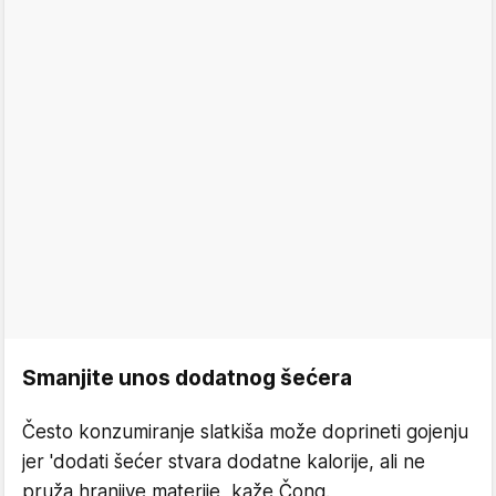
Smanjite unos dodatnog šećera
Često konzumiranje slatkiša može doprineti gojenju
jer 'dodati šećer stvara dodatne kalorije, ali ne
pruža hranjive materije, kaže Čong.