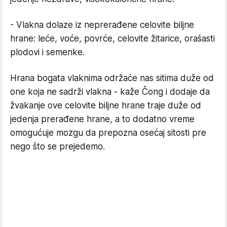
- Vlakna dolaze iz neprerađene celovite biljne
hrane: leće, voće, povrće, celovite žitarice, orašasti
plodovi i semenke.
Hrana bogata vlaknima održaće nas sitima duže od
one koja ne sadrži vlakna - kaže Čong i dodaje da
žvakanje ove celovite biljne hrane traje duže od
jedenja prerađene hrane, a to dodatno vreme
omogućuje mozgu da prepozna osećaj sitosti pre
nego što se prejedemo.