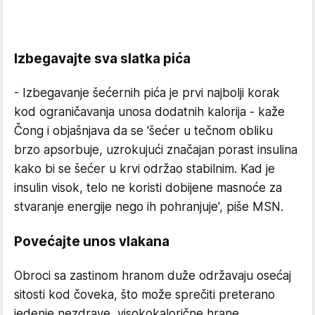
Izbegavajte sva slatka pića
- Izbegavanje šećernih pića je prvi najbolji korak
kod ograničavanja unosa dodatnih kalorija - kaže
Čong i objašnjava da se 'šećer u tečnom obliku
brzo apsorbuje, uzrokujući značajan porast insulina
kako bi se šećer u krvi održao stabilnim. Kad je
insulin visok, telo ne koristi dobijene masnoće za
stvaranje energije nego ih pohranjuje', piše MSN.
Povećajte unos vlakana
Obroci sa zastinom hranom duže održavaju osećaj
sitosti kod čoveka, što može sprečiti preterano
jedenje nezdrave, visokokalorične hrane.