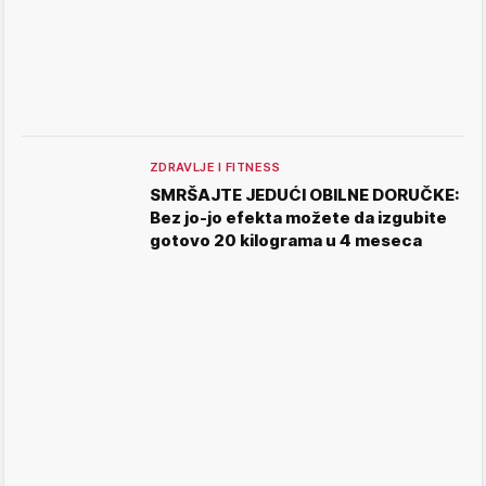
ZDRAVLJE I FITNESS
SMRŠAJTE JEDUĆI OBILNE DORUČKE:
Bez jo-jo efekta možete da izgubite
gotovo 20 kilograma u 4 meseca