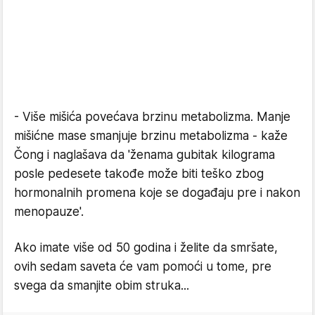
- Više mišića povećava brzinu metabolizma. Manje
mišićne mase smanjuje brzinu metabolizma - kaže
Čong i naglašava da 'ženama gubitak kilograma
posle pedesete takođe može biti teško zbog
hormonalnih promena koje se događaju pre i nakon
menopauze'.
Ako imate više od 50 godina i želite da smršate,
ovih sedam saveta će vam pomoći u tome, pre
svega da smanjite obim struka...