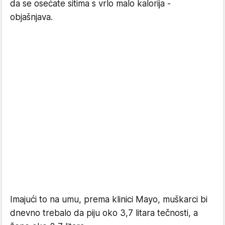
da se osećate sitima s vrlo malo kalorija -
objašnjava.
Imajući to na umu, prema klinici Mayo, muškarci bi
dnevno trebalo da piju oko 3,7 litara tečnosti, a