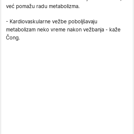
već pomažu radu metabolizma.
- Kardiovaskularne vežbe poboljšavaju
metabolizam neko vreme nakon vežbanja - kaže
Čong.