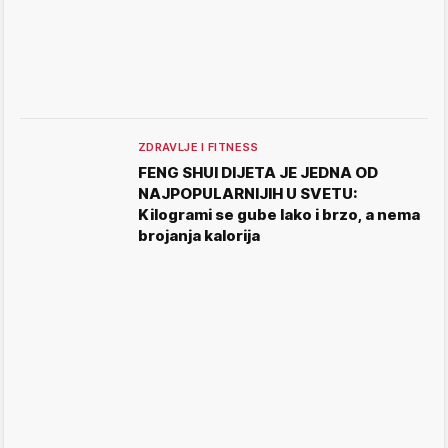
ZDRAVLJE I FITNESS
FENG SHUI DIJETA JE JEDNA OD
NAJPOPULARNIJIH U SVETU:
Kilogrami se gube lako i brzo, a nema
brojanja kalorija