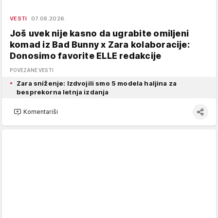
VESTI
07.08.2026.
Još uvek nije kasno da ugrabite omiljeni
komad iz Bad Bunny x Zara kolaboracije:
Donosimo favorite ELLE redakcije
POVEZANE VESTI
Zara sniženje: Izdvojili smo 5 modela haljina za
besprekorna letnja izdanja
Komentariši