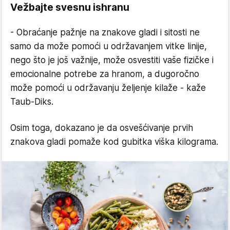
Vežbajte svesnu ishranu
- Obraćanje pažnje na znakove gladi i sitosti ne
samo da može pomoći u održavanjem vitke linije,
nego što je još važnije, može osvestiti vaše fizičke i
emocionalne potrebe za hranom, a dugoročno
može pomoći u održavanju željenje kilaže - kaže
Taub-Diks.
Osim toga, dokazano je da osvešćivanje prvih
znakova gladi pomaže kod gubitka viška kilograma.